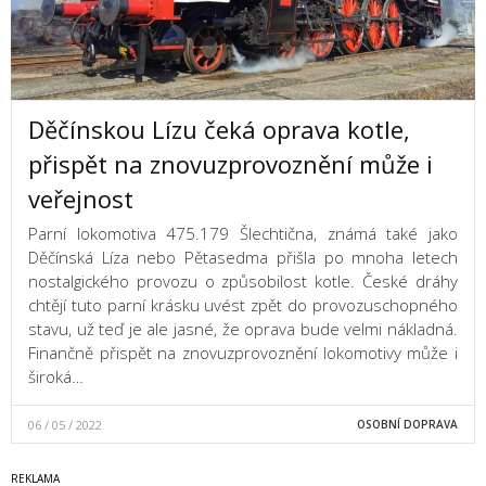
Děčínskou Lízu čeká oprava kotle,
přispět na znovuzprovoznění může i
veřejnost
Parní lokomotiva 475.179 Šlechtična, známá také jako
Děčínská Líza nebo Pětasedma přišla po mnoha letech
nostalgického provozu o způsobilost kotle. České dráhy
chtějí tuto parní krásku uvést zpět do provozuschopného
stavu, už teď je ale jasné, že oprava bude velmi nákladná.
Finančně přispět na znovuzprovoznění lokomotivy může i
široká…
06 / 05 / 2022
OSOBNÍ DOPRAVA