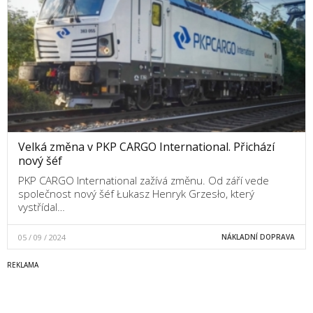
Velká změna v PKP CARGO International. Přichází
nový šéf
PKP CARGO International zažívá změnu. Od září vede
společnost nový šéf Łukasz Henryk Grzesło, který
vystřídal…
05 / 09 / 2024
NÁKLADNÍ DOPRAVA