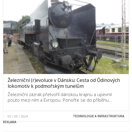
Železniční (r)evoluce v Dánsku: Cesta od Ódinových
lokomotiv k podmořským tunelům
Železniční zázrak přetvořil dánskou krajinu a upevnil
pouto mezi ním a Evropou. Ponořte se do příběhu…
03 / 09 / 2024
TECHNOLOGIE A INFRASTRUKTURA