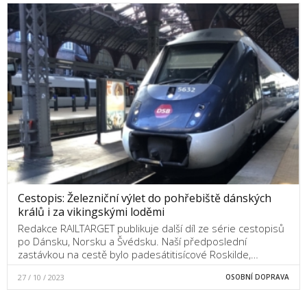
Cestopis: Železniční výlet do pohřebiště dánských
králů i za vikingskými loděmi
Redakce RAILTARGET publikuje další díl ze série cestopisů
po Dánsku, Norsku a Švédsku. Naší předposlední
zastávkou na cestě bylo padesátitisícové Roskilde,…
27 / 10 / 2023
OSOBNÍ DOPRAVA