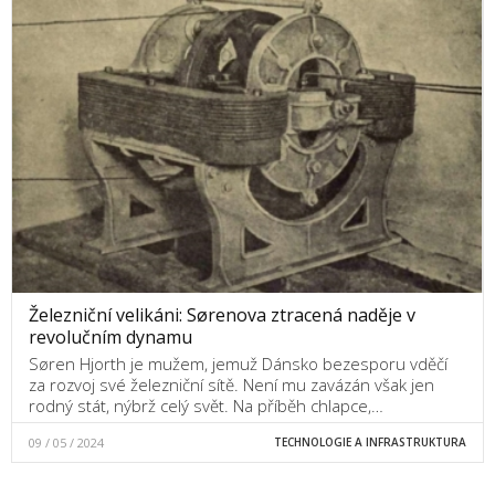
Železniční velikáni: Sørenova ztracená naděje v
revolučním dynamu
Søren Hjorth je mužem, jemuž Dánsko bezesporu vděčí
za rozvoj své železniční sítě. Není mu zavázán však jen
rodný stát, nýbrž celý svět. Na příběh chlapce,…
09 / 05 / 2024
TECHNOLOGIE A INFRASTRUKTURA