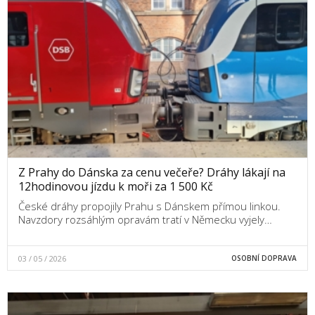
Z Prahy do Dánska za cenu večeře? Dráhy lákají na
12hodinovou jízdu k moři za 1 500 Kč
České dráhy propojily Prahu s Dánskem přímou linkou.
Navzdory rozsáhlým opravám tratí v Německu vyjely…
03 / 05 / 2026
OSOBNÍ DOPRAVA