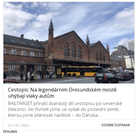
Cestopis: Na legendárním Öresundském mostě
uhýbají vlaky autům
RAILTARGET přináší dvanáctý díl cestopisu po severské
železnici. Ve čtvrtek jsme se vydali do poslední země,
kterou jsme plánovali navštívit – do Dánska.…
25 / 10 / 2023
OSOBNÍ DOPRAVA