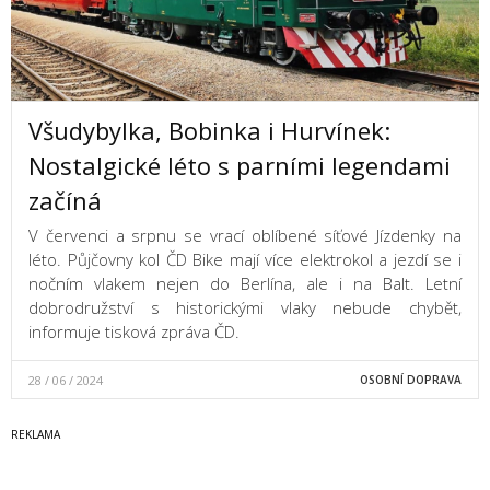
Všudybylka, Bobinka i Hurvínek:
Nostalgické léto s parními legendami
začíná
V červenci a srpnu se vrací oblíbené síťové Jízdenky na
léto. Půjčovny kol ČD Bike mají více elektrokol a jezdí se i
nočním vlakem nejen do Berlína, ale i na Balt. Letní
dobrodružství s historickými vlaky nebude chybět,
informuje tisková zpráva ČD.
28 / 06 / 2024
OSOBNÍ DOPRAVA