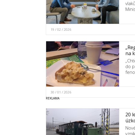
vlak
Mini
19 / 02 / 2026
„Reg
na k
„Cht
do p
feno
30 / 01 / 2026
20 l
úzko
Nové
vzni