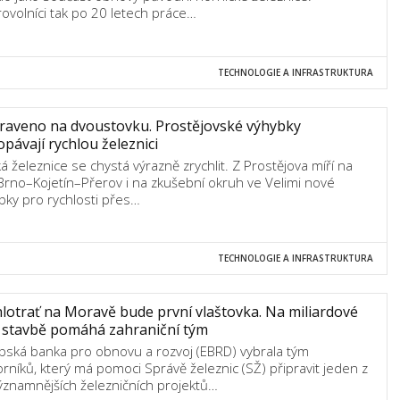
ovolníci tak po 20 letech práce…
TECHNOLOGIE A INFRASTRUKTURA
raveno na dvoustovku. Prostějovské výhybky
pávají rychlou železnici
á železnice se chystá výrazně zrychlit. Z Prostějova míří na
 Brno–Kojetín–Přerov i na zkušební okruh ve Velimi nové
bky pro rychlosti přes…
TECHNOLOGIE A INFRASTRUKTURA
lotrať na Moravě bude první vlaštovka. Na miliardové
 stavbě pomáhá zahraniční tým
pská banka pro obnovu a rozvoj (EBRD) vybrala tým
rníků, který má pomoci Správě železnic (SŽ) připravit jeden z
ýznamnějších železničních projektů…