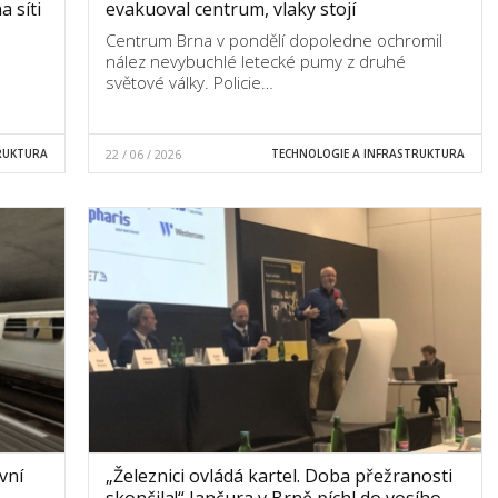
 síti
evakuoval centrum, vlaky stojí
Centrum Brna v pondělí dopoledne ochromil
nález nevybuchlé letecké pumy z druhé
světové války. Policie…
RUKTURA
22 / 06 / 2026
TECHNOLOGIE A INFRASTRUKTURA
vní
„Železnici ovládá kartel. Doba přežranosti
skončila!“ Jančura v Brně píchl do vosího