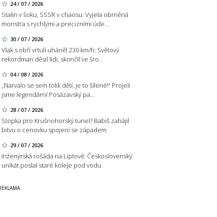
24 / 07 / 2026
Stalin v šoku, SSSR v chaosu: Vyjela obrněná
monstra s rychlými a precizními úde…
30 / 07 / 2026
Vlak s obří vrtulí uháněl 230 km/h: Světový
rekordman děsil lidi, skončil ve šro…
04 / 08 / 2026
„Narvalo se sem tolik dětí, je to šílené!“ Projeli
jsme legendární Posázavský pa…
28 / 07 / 2026
Stopka pro Krušnohorský tunel? Babiš zahájil
bitvu o cenovku spojení se západem
29 / 07 / 2026
Inženýrská rošáda na Liptově: Československý
unikát poslal staré koleje pod vodu