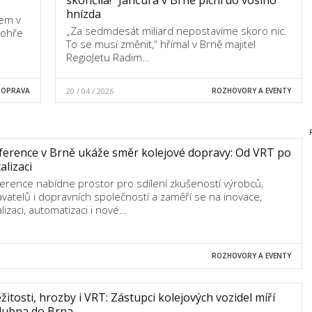
hnízda
čem v
„Za sedmdesát miliard nepostavíme skoro nic.
eohře
To se musí změnit,“ hřímal v Brně majitel
RegioJetu Radim…
DOPRAVA
20 / 04 / 2026
ROZHOVORY A EVENTY
erence v Brně ukáže směr kolejové dopravy: Od VRT po
talizaci
erence nabídne prostor pro sdílení zkušeností výrobců,
vatelů i dopravních společností a zaměří se na inovace,
alizaci, automatizaci i nové…
ROZHOVORY A EVENTY
ežitosti, hrozby i VRT: Zástupci kolejových vozidel míří
dubna do Brna