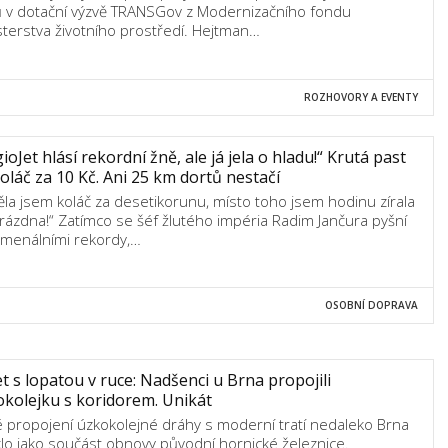
ů v dotační výzvě TRANSGov z Modernizačního fondu
sterstva životního prostředí. Hejtman…
ROZHOVORY A EVENTY
ioJet hlásí rekordní žně, ale já jela o hladu!“ Krutá past
oláč za 10 Kč. Ani 25 km dortů nestačí
ěla jsem koláč za desetikorunu, místo toho jsem hodinu zírala
rázdna!“ Zatímco se šéf žlutého impéria Radim Jančura pyšní
menálními rekordy,…
OSOBNÍ DOPRAVA
et s lopatou v ruce: Nadšenci u Brna propojili
kolejku s koridorem. Unikát
 propojení úzkokolejné dráhy s moderní tratí nedaleko Brna
klo jako součást obnovy původní hornické železnice.