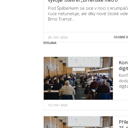
Pod Špilberkem se sice v noci s krumpá
ruce netuneluje, ale díky nové české vid
Brno Transit…
28 / 04 / 2026
OSOBNÍ 
Konf
digi
Konf
doda
digit
15 / 04 / 2026
Příl
15. 