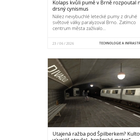
Kolaps kvůli pumě v Brně rozpoutal na
drsný cynismus
Nález nevybuchlé letecké pumy z druhé
světové války paralyzoval Brno. Zatímco
centrum města zažívalo…
23 / 06 / 2026
TECHNOLOGIE A INFRAST
Utajená ražba pod Špilberkem? Kulto
vývojář otevřel „brněnské metro”