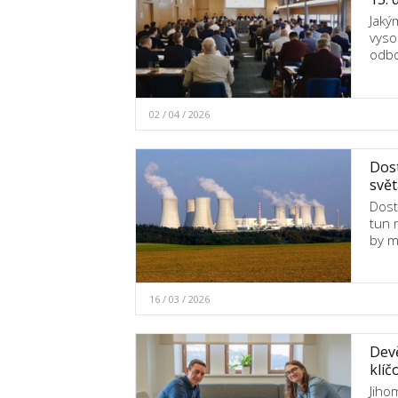
Jaký
vyso
odbo
02 / 04 / 2026
Dost
svět
Dost
tun 
by m
16 / 03 / 2026
Devě
klíč
Jiho