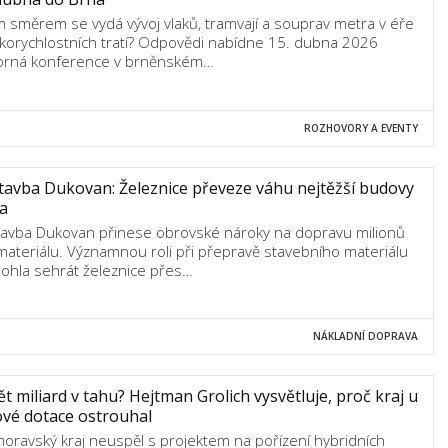
m směrem se vydá vývoj vlaků, tramvají a souprav metra v éře
korychlostních tratí? Odpovědi nabídne 15. dubna 2026
rná konference v brněnském…
ROZHOVORY A EVENTY
avba Dukovan: Železnice převeze váhu nejtěžší budovy
a
avba Dukovan přinese obrovské nároky na dopravu milionů
materiálu. Významnou roli při přepravě stavebního materiálu
ohla sehrát železnice přes…
NÁKLADNÍ DOPRAVA
t miliard v tahu? Hejtman Grolich vysvětluje, proč kraj u
ové dotace ostrouhal
moravský kraj neuspěl s projektem na pořízení hybridních