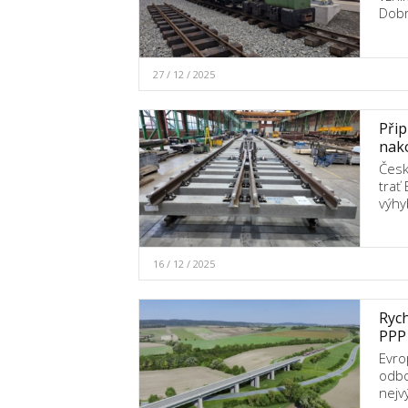
Dobr
27 / 12 / 2025
Přip
nako
Česk
trať
výhy
16 / 12 / 2025
Rych
PPP
Evro
odbo
nejv