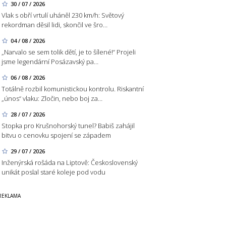
30 / 07 / 2026
Vlak s obří vrtulí uháněl 230 km/h: Světový
rekordman děsil lidi, skončil ve šro…
04 / 08 / 2026
„Narvalo se sem tolik dětí, je to šílené!“ Projeli
jsme legendární Posázavský pa…
06 / 08 / 2026
Totálně rozbil komunistickou kontrolu. Riskantní
„únos“ vlaku: Zločin, nebo boj za…
28 / 07 / 2026
Stopka pro Krušnohorský tunel? Babiš zahájil
bitvu o cenovku spojení se západem
29 / 07 / 2026
Inženýrská rošáda na Liptově: Československý
unikát poslal staré koleje pod vodu