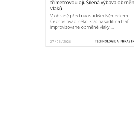
třímetrovou ojí. Šílená výbava obrně
vlaků
V obraně před nacistickým Německem
Čechoslováci několikrát nasadili na trať
improvizované obrněné vlaky.…
27 / 06 / 2026
TECHNOLOGIE A INFRAST