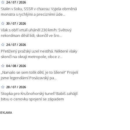
24 / 07 / 2026
Stalin v šoku, SSSR v chaosu: Vyjela obrněná
monstra s rychlými a precizními úde…
30 / 07 / 2026
Vlak s obří vrtulí uháněl 230 km/h: Světový
rekordman děsil lidi, skončil ve šro…
24 / 07 / 2026
Přetížený pražský uzel nestíhá. Některé vlaky
skončí na okraji metropole, obce z…
04 / 08 / 2026
„Narvalo se sem tolik dětí, je to šílené!“ Projeli
jsme legendární Posázavský pa…
28 / 07 / 2026
Stopka pro Krušnohorský tunel? Babiš zahájil
bitvu o cenovku spojení se západem