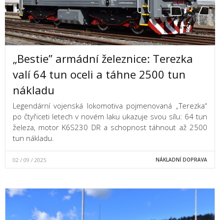
„Bestie” armádní železnice: Terezka
valí 64 tun oceli a táhne 2500 tun
nákladu
Legendární vojenská lokomotiva pojmenovaná „Terezka“
po čtyřiceti letech v novém laku ukazuje svou sílu: 64 tun
železa, motor K6S230 DR a schopnost táhnout až 2500
tun nákladu.
02 / 09 / 2025
NÁKLADNÍ DOPRAVA