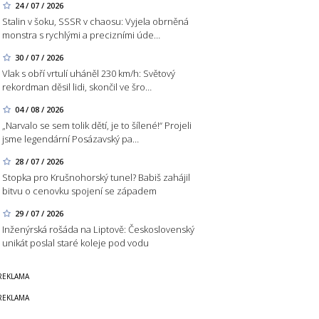
24 / 07 / 2026
Stalin v šoku, SSSR v chaosu: Vyjela obrněná
monstra s rychlými a precizními úde…
30 / 07 / 2026
Vlak s obří vrtulí uháněl 230 km/h: Světový
rekordman děsil lidi, skončil ve šro…
04 / 08 / 2026
„Narvalo se sem tolik dětí, je to šílené!“ Projeli
jsme legendární Posázavský pa…
28 / 07 / 2026
Stopka pro Krušnohorský tunel? Babiš zahájil
bitvu o cenovku spojení se západem
29 / 07 / 2026
Inženýrská rošáda na Liptově: Československý
unikát poslal staré koleje pod vodu