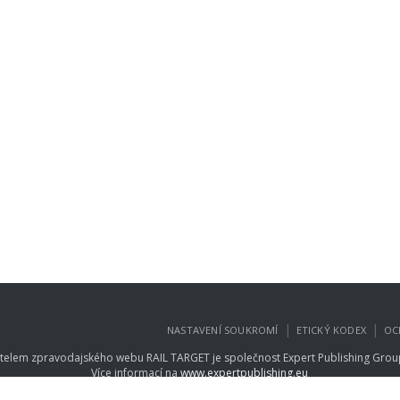
|
|
NASTAVENÍ SOUKROMÍ
ETICKÝ KODEX
OC
telem zpravodajského webu RAIL TARGET je společnost
Expert Publishing Group
Více informací na
www.expertpublishing.eu