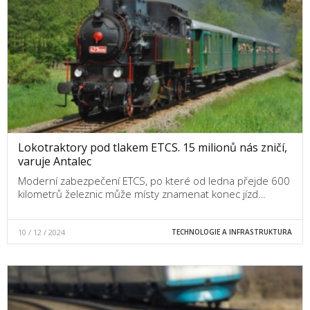
Lokotraktory pod tlakem ETCS. 15 milionů nás zničí,
varuje Antalec
Moderní zabezpečení ETCS, po které od ledna přejde 600
kilometrů železnic může místy znamenat konec jízd…
10 / 12 / 2024
TECHNOLOGIE A INFRASTRUKTURA