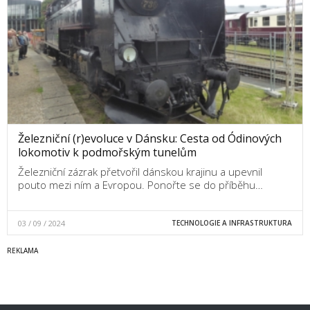
Železniční (r)evoluce v Dánsku: Cesta od Ódinových
lokomotiv k podmořským tunelům
Železniční zázrak přetvořil dánskou krajinu a upevnil
pouto mezi ním a Evropou. Ponořte se do příběhu…
03 / 09 / 2024
TECHNOLOGIE A INFRASTRUKTURA