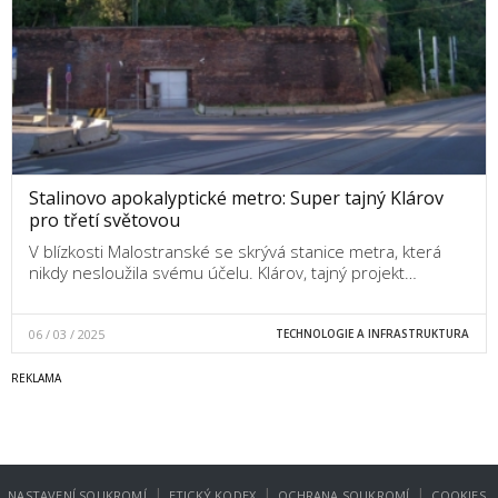
Stalinovo apokalyptické metro: Super tajný Klárov
pro třetí světovou
V blízkosti Malostranské se skrývá stanice metra, která
nikdy nesloužila svému účelu. Klárov, tajný projekt…
06 / 03 / 2025
TECHNOLOGIE A INFRASTRUKTURA
|
|
|
NASTAVENÍ SOUKROMÍ
ETICKÝ KODEX
OCHRANA SOUKROMÍ
COOKIES