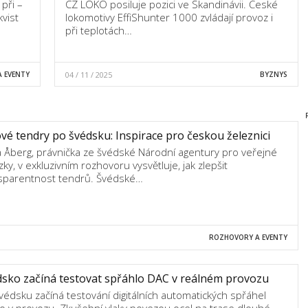
při –
CZ LOKO posiluje pozici ve Skandinávii. České
vist
lokomotivy EffiShunter 1000 zvládají provoz i
při teplotách…
 EVENTY
04 / 11 / 2025
BYZNYS
vé tendry po švédsku: Inspirace pro českou železnici
a Åberg, právnička ze švédské Národní agentury pro veřejné
zky, v exkluzivním rozhovoru vysvětluje, jak zlepšit
sparentnost tendrů. Švédské…
ROZHOVORY A EVENTY
sko začíná testovat spřáhlo DAC v reálném provozu
védsku začíná testování digitálních automatických spřáhel