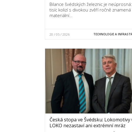
Bilance švédských železnic je neúprosná:
tisíc kolizí s divokou zvěří ročně znamená
materiální…
20 / 05 / 2026
TECHNOLOGIE A INFRAST
Česká stopa ve Švédsku: Lokomotivy
LOKO nezastaví ani extrémní mráz