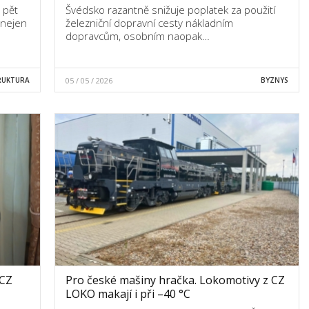
 pět
Švédsko razantně snižuje poplatek za použití
 nejen
železniční dopravní cesty nákladním
dopravcům, osobním naopak…
RUKTURA
05 / 05 / 2026
BYZNYS
 CZ
Pro české mašiny hračka. Lokomotivy z CZ
LOKO makají i při –40 °C