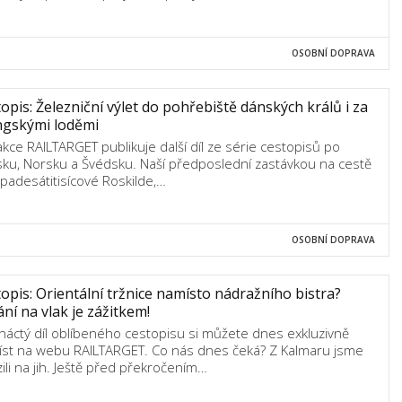
OSOBNÍ DOPRAVA
opis: Železniční výlet do pohřebiště dánských králů i za
ngskými loděmi
kce RAILTARGET publikuje další díl ze série cestopisů po
ku, Norsku a Švédsku. Naší předposlední zastávkou na cestě
 padesátitisícové Roskilde,…
OSOBNÍ DOPRAVA
opis: Orientální tržnice namísto nádražního bistra?
ní na vlak je zážitkem!
náctý díl oblíbeného cestopisu si můžete dnes exkluzivně
íst na webu RAILTARGET. Co nás dnes čeká? Z Kalmaru jsme
zili na jih. Ještě před překročením…