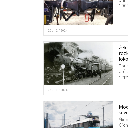
přím
100
22 / 12 / 2024
Žele
rozk
lok
Pono
průl
neja
26 / 10 / 2024
Mode
seve
Škod
Cíle