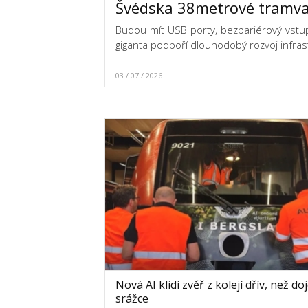
Švédska 38metrové tramva
Budou mít USB porty, bezbariérový vstup
giganta podpoří dlouhodobý rozvoj infra
03 / 07 / 2026
Nová AI klidí zvěř z kolejí dřív, než do
srážce