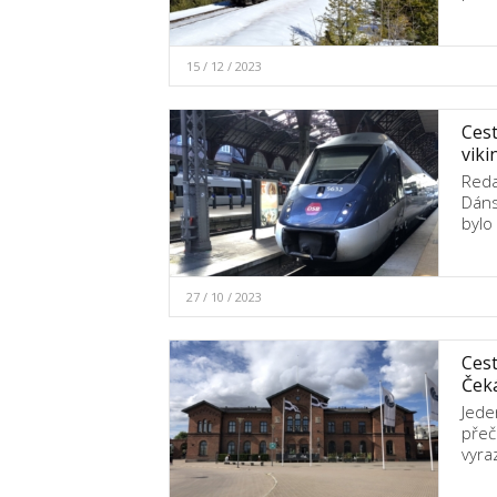
15 / 12 / 2023
Cest
viki
Reda
Dáns
bylo
27 / 10 / 2023
Cest
Čeká
Jede
přeč
vyra