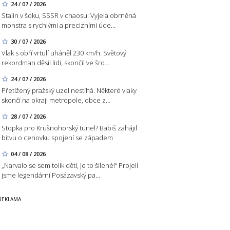
24 / 07 / 2026
Stalin v šoku, SSSR v chaosu: Vyjela obrněná
monstra s rychlými a precizními úde…
30 / 07 / 2026
Vlak s obří vrtulí uháněl 230 km/h: Světový
rekordman děsil lidi, skončil ve šro…
24 / 07 / 2026
Přetížený pražský uzel nestíhá. Některé vlaky
skončí na okraji metropole, obce z…
28 / 07 / 2026
Stopka pro Krušnohorský tunel? Babiš zahájil
bitvu o cenovku spojení se západem
04 / 08 / 2026
„Narvalo se sem tolik dětí, je to šílené!“ Projeli
jsme legendární Posázavský pa…