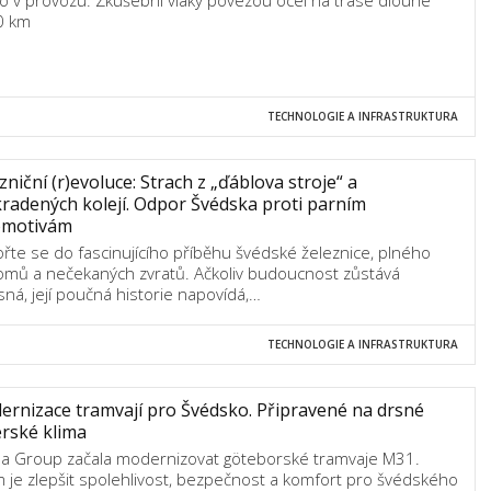
o v provozu. Zkušební vlaky povezou ocel na trase dlouhé
0 km
TECHNOLOGIE A INFRASTRUKTURA
zniční (r)evoluce: Strach z „ďáblova stroje“ a
radených kolejí. Odpor Švédska proti parním
omotivám
řte se do fascinujícího příběhu švédské železnice, plného
omů a nečekaných zvratů. Ačkoliv budoucnost zůstává
sná, její poučná historie napovídá,…
TECHNOLOGIE A INFRASTRUKTURA
rnizace tramvají pro Švédsko. Připravené na drsné
rské klima
a Group začala modernizovat göteborské tramvaje M31.
m je zlepšit spolehlivost, bezpečnost a komfort pro švédského