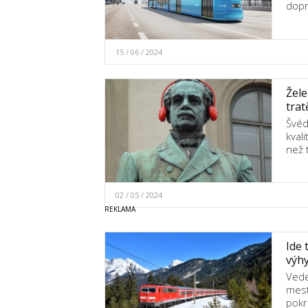
dopr
15 / 06 / 2024
Žele
trat
Švéd
kvali
než 
02 / 05 / 2024
Ide 
výhy
Vede
mest
pokr