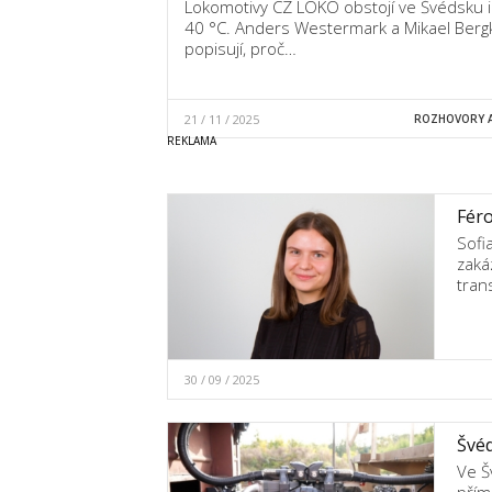
Lokomotivy CZ LOKO obstojí ve Švédsku i 
40 °C. Anders Westermark a Mikael Bergk
popisují, proč…
21 / 11 / 2025
ROZHOVORY A
Féro
Sofi
zaká
tran
30 / 09 / 2025
Švéd
Ve Š