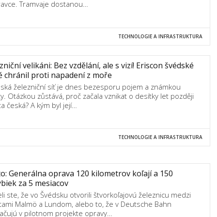
avce. Tramvaje dostanou…
TECHNOLOGIE A INFRASTRUKTURA
zniční velikáni: Bez vzdělání, ale s vizí! Eriscon švédské
ě chránil proti napadení z moře
ská železniční síť je dnes bezesporu pojem a známkou
ty. Otázkou zůstává, proč začala vznikat o desítky let později
ta česká? A kým byl její…
TECHNOLOGIE A INFRASTRUKTURA
to: Generálna oprava 120 kilometrov koľají a 150
biek za 5 mesiacov
li ste, že vo Švédsku otvorili štvorkoľajovú železnicu medzi
ami Malmö a Lundom, alebo to, že v Deutsche Bahn
ačujú v pilotnom projekte opravy…