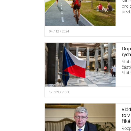
Mini
pro 
bezb
04 / 12 / 2024
Dopr
rych
Stát
část
Stát
12 / 09 / 2023
Vlád
to v
říká
Rozp