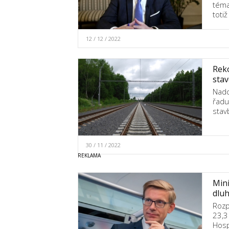
téma
toti
12 / 12 / 2022
Reko
stav
Nadc
řadu
stav
30 / 11 / 2022
Mini
dlu
Rozp
23,3
Hosp