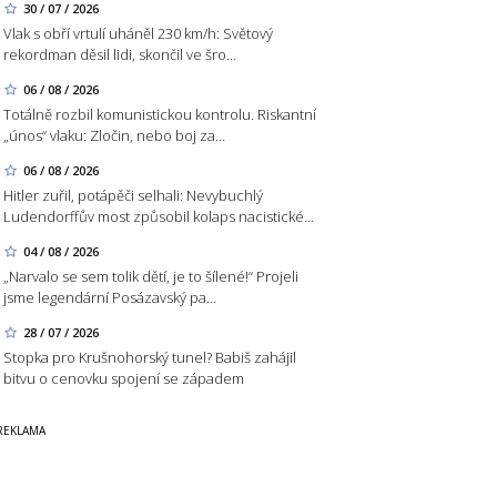
30 / 07 / 2026
Vlak s obří vrtulí uháněl 230 km/h: Světový
rekordman děsil lidi, skončil ve šro…
06 / 08 / 2026
Totálně rozbil komunistickou kontrolu. Riskantní
„únos“ vlaku: Zločin, nebo boj za…
06 / 08 / 2026
Hitler zuřil, potápěči selhali: Nevybuchlý
Ludendorffův most způsobil kolaps nacistické…
04 / 08 / 2026
„Narvalo se sem tolik dětí, je to šílené!“ Projeli
jsme legendární Posázavský pa…
28 / 07 / 2026
Stopka pro Krušnohorský tunel? Babiš zahájil
bitvu o cenovku spojení se západem