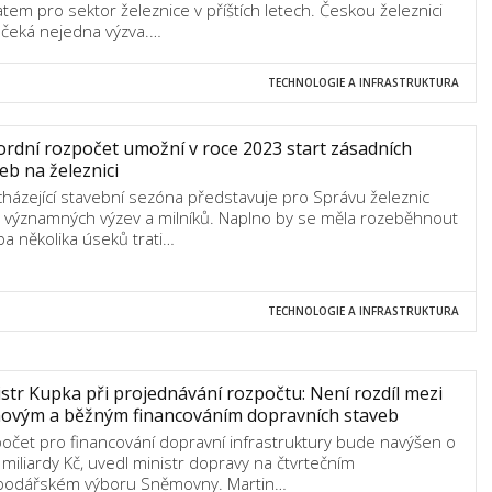
tem pro sektor železnice v příštích letech. Českou železnici
ž čeká nejedna výzva.…
TECHNOLOGIE A INFRASTRUKTURA
rdní rozpočet umožní v roce 2023 start zásadních
eb na železnici
házející stavební sezóna představuje pro Správu železnic
 významných výzev a milníků. Naplno by se měla rozeběhnout
ba několika úseků trati…
TECHNOLOGIE A INFRASTRUKTURA
str Kupka při projednávání rozpočtu: Není rozdíl mezi
hovým a běžným financováním dopravních staveb
očet pro financování dopravní infrastruktury bude navýšen o
 miliardy Kč, uvedl ministr dopravy na čtvrtečním
odářském výboru Sněmovny. Martin…