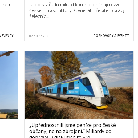
t Petr
Úspory v řádu miliard korun pomáhají rozvoji
české infrastruktury. Generální ředitel Správy
železnic…
 EVENTY
02 / 07 / 2026
ROZHOVORY A EVENTY
„Upřednostnili jsme peníze pro české
občany, ne na zbrojení.“ Miliardy do
dopravy, v diskusích to vře