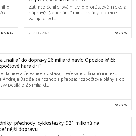
tního
Zatímco Schillerová mluví o prorůstové injekci a
26,
nápravě „šlendriánu“ minulé vlády, opozice
varuje před…
BYZNYS
28 / 01 / 2026
BYZNYS
a „nalila“ do dopravy 26 miliard navíc. Opozice křičí:
počtové harakiri!“
é dálnice a železnice dostávají nečekanou finanční injekci.
a Andreje Babiše se rozhodla přepsat rozpočtové plány a do
avy posílá o 26 miliard…
BYZNYS
níky, přechody, cyklostezky: 921 milionů na
pečnější dopravu