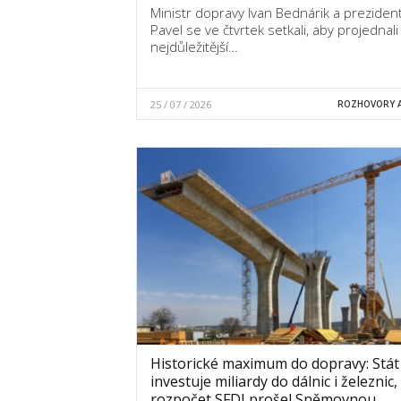
Ministr dopravy Ivan Bednárik a preziden
Pavel se ve čtvrtek setkali, aby projednali
nejdůležitější…
25 / 07 / 2026
ROZHOVORY A
Historické maximum do dopravy: Stát
investuje miliardy do dálnic i železnic,
rozpočet SFDI prošel Sněmovnou