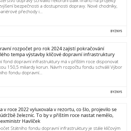
sterstvo dopravy schválilo rekordní balík financí na projekty
zvýšení bezpečnosti a dostupnosti dopravy. Nové chodníky,
ariérové přechody i…
BYZNYS
avní rozpočet pro rok 2024 zajistí pokračování
lého tempa výstavby klíčové dopravní infrastruktury
ní fond dopravní infrastruktury má v příštím roce disponovat
kou 150,5 miliardy korun. Návrh rozpočtu fondu schválil Výbor
ního fondu dopravní…
BYZNYS
a v roce 2022 vyluxovala v rezortu, co šlo, projevilo se
 údržbě železnic. To by v příštím roce nastat nemělo,
 exministr Havlíček
očet Státního fondu dopravní infrastruktury je stále klíčovým