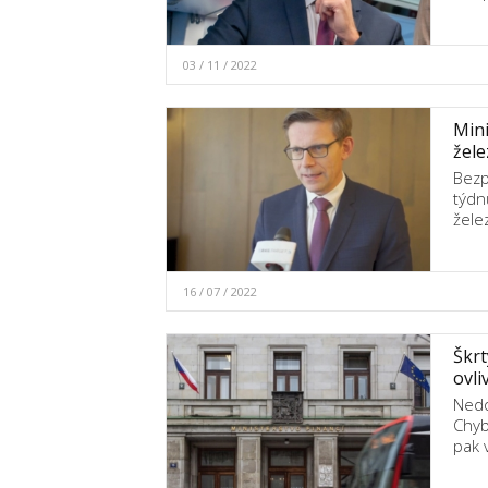
03 / 11 / 2022
Mini
žele
Bezp
týdn
žele
16 / 07 / 2022
Škrt
ovli
Nedo
Chyb
pak 