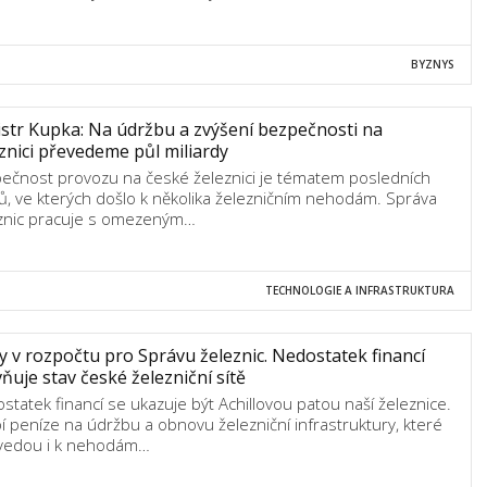
BYZNYS
str Kupka: Na údržbu a zvýšení bezpečnosti na
znici převedeme půl miliardy
ečnost provozu na české železnici je tématem posledních
ů, ve kterých došlo k několika železničním nehodám. Správa
znic pracuje s omezeným…
TECHNOLOGIE A INFRASTRUKTURA
y v rozpočtu pro Správu železnic. Nedostatek financí
vňuje stav české železniční sítě
statek financí se ukazuje být Achillovou patou naší železnice.
í peníze na údržbu a obnovu železniční infrastruktury, které
vedou i k nehodám…