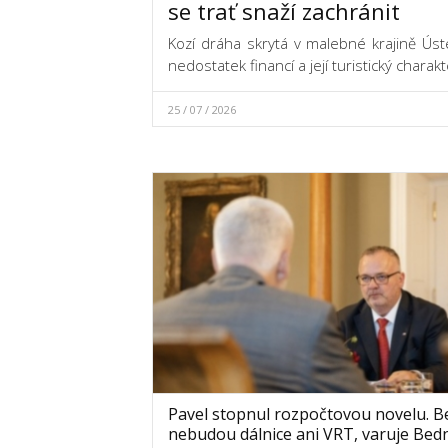
se trať snaží zachránit
Kozí dráha skrytá v malebné krajině Ús
nedostatek financí a její turistický charakt
25 / 07 / 2026
Pavel stopnul rozpočtovou novelu. Be
nebudou dálnice ani VRT, varuje Bed