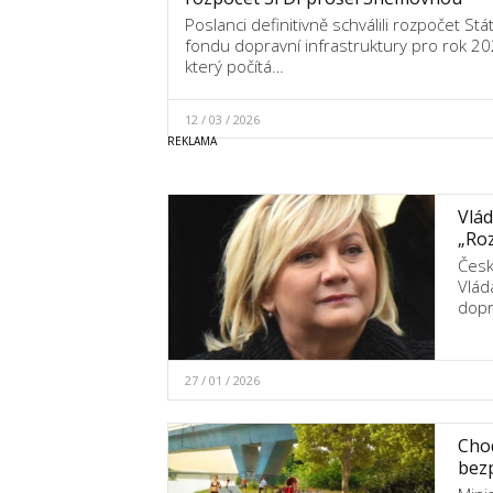
Poslanci definitivně schválili rozpočet Stá
fondu dopravní infrastruktury pro rok 20
který počítá…
12 / 03 / 2026
Vlád
„Roz
Česk
Vlád
dopr
27 / 01 / 2026
Chod
bez