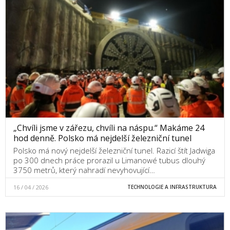
„Chvíli jsme v zářezu, chvíli na náspu.“ Makáme 24
hod denně. Polsko má nejdelší železniční tunel
Polsko má nový nejdelší železniční tunel. Razicí štít Jadwiga
po 300 dnech práce prorazil u Limanowé tubus dlouhý
3750 metrů, který nahradí nevyhovující…
16 / 04 / 2026
TECHNOLOGIE A INFRASTRUKTURA