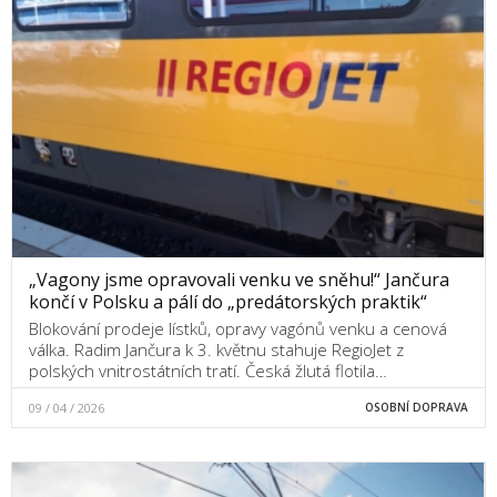
„Vagony jsme opravovali venku ve sněhu!“ Jančura
končí v Polsku a pálí do „predátorských praktik“
Blokování prodeje lístků, opravy vagónů venku a cenová
válka. Radim Jančura k 3. květnu stahuje RegioJet z
polských vnitrostátních tratí. Česká žlutá flotila…
09 / 04 / 2026
OSOBNÍ DOPRAVA