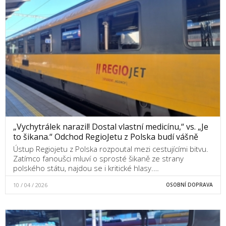
„Vychytrálek narazil! Dostal vlastní medicínu,“ vs. „Je
to šikana.“ Odchod RegioJetu z Polska budí vášně
Ústup Regiojetu z Polska rozpoutal mezi cestujícími bitvu.
Zatímco fanoušci mluví o sprosté šikaně ze strany
polského státu, najdou se i kritické hlasy.…
10 / 04 / 2026
OSOBNÍ DOPRAVA