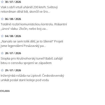
30 / 07 / 2026
Vlak s obří vrtulí uháněl 230 km/h: Světový
rekordman děsil lidi, skončil ve šro…
06 / 08 / 2026
Totálně rozbil komunistickou kontrolu. Riskantní
„únos“ vlaku: Zločin, nebo boj za…
04 / 08 / 2026
„Narvalo se sem tolik dětí, je to šílené!“ Projeli
jsme legendární Posázavský pa…
28 / 07 / 2026
Stopka pro Krušnohorský tunel? Babiš zahájil
bitvu o cenovku spojení se západem
29 / 07 / 2026
Inženýrská rošáda na Liptově: Československý
unikát poslal staré koleje pod vodu