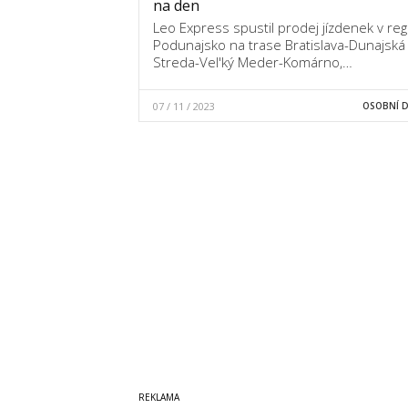
na den
Leo Express spustil prodej jízdenek v re
Podunajsko na trase Bratislava-Dunajská
Streda-Vel'ký Meder-Komárno,…
07 / 11 / 2023
OSOBNÍ 