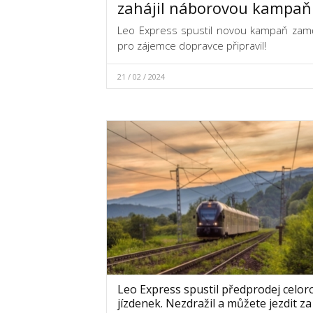
zahájil náborovou kampaň
Leo Express spustil novou kampaň zaměř
pro zájemce dopravce připravil!
21 / 02 / 2024
Leo Express spustil předprodej celor
jízdenek. Nezdražil a můžete jezdit z