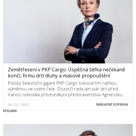
Zemětřesení v PKP Cargo: Úspěšná šéfka nečekaně
končí, firmu drtí dluhy a masové propouštění
Polský železniční gigant PKP Cargo šokoval trh náhlou
výměnou ve svém čele. Dozorčí rada jen pár dní před
Vánoci odvolala předsedkyni představenstva Agnieszku…
26 / 12 / 2025
NÁKLADNÍ DOPRAVA