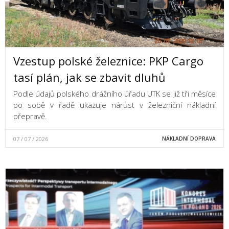
Vzestup polské železnice: PKP Cargo
tasí plán, jak se zbavit dluhů
Podle údajů polského drážního úřadu UTK se již tři měsíce
po sobě v řadě ukazuje nárůst v železniční nákladní
přepravě.
07 / 07 / 2026
NÁKLADNÍ DOPRAVA