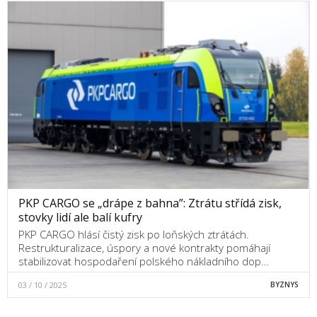
PKP CARGO se „drápe z bahna”: Ztrátu střídá zisk,
stovky lidí ale balí kufry
PKP CARGO hlásí čistý zisk po loňských ztrátách.
Restrukturalizace, úspory a nové kontrakty pomáhají
stabilizovat hospodaření polského nákladního dop…
03 / 10 / 2025
BYZNYS