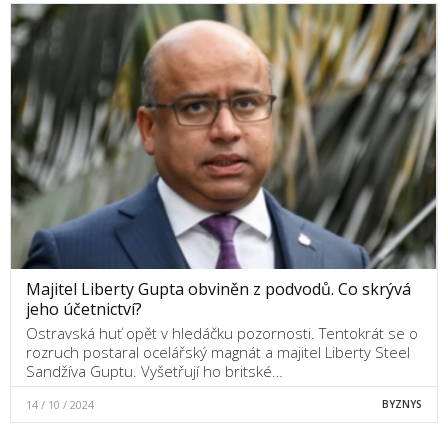
Majitel Liberty Gupta obviněn z podvodů. Co skrývá
jeho účetnictví?
Ostravská huť opět v hledáčku pozornosti. Tentokrát se o
rozruch postaral ocelářský magnát a majitel Liberty Steel
Sandžíva Guptu. Vyšetřují ho britské…
14 / 10 / 2024
BYZNYS