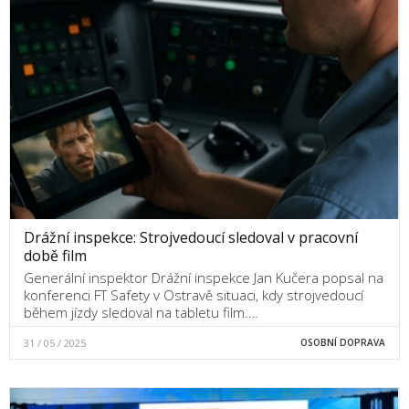
Drážní inspekce: Strojvedoucí sledoval v pracovní
době film
Generální inspektor Drážní inspekce Jan Kučera popsal na
konferenci FT Safety v Ostravě situaci, kdy strojvedoucí
během jízdy sledoval na tabletu film.…
31 / 05 / 2025
OSOBNÍ DOPRAVA