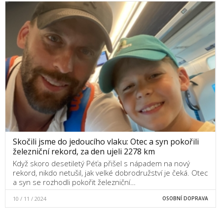
Skočili jsme do jedoucího vlaku: Otec a syn pokořili
železniční rekord, za den ujeli 2278 km
Když skoro desetiletý Péťa přišel s nápadem na nový
rekord, nikdo netušil, jak velké dobrodružství je čeká. Otec
a syn se rozhodli pokořit železniční…
10 / 11 / 2024
OSOBNÍ DOPRAVA