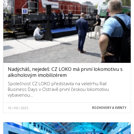
Nadýcháš, nejedeš: CZ LOKO má první lokomotivu s
alkoholovým imobilizérem
Společnost CZ LOKO představila na veletrhu Rail
Business Days v Ostravě první českou lokomotivu
vybavenou…
10 / 06 / 2025
ROZHOVORY A EVENTY