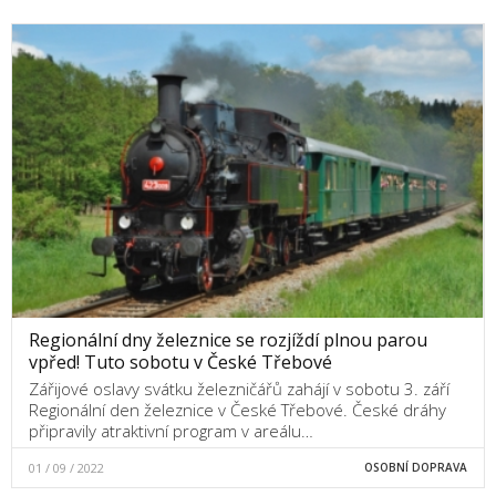
Regionální dny železnice se rozjíždí plnou parou
vpřed! Tuto sobotu v České Třebové
Zářijové oslavy svátku železničářů zahájí v sobotu 3. září
Regionální den železnice v České Třebové. České dráhy
připravily atraktivní program v areálu…
01 / 09 / 2022
OSOBNÍ DOPRAVA