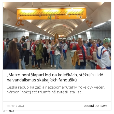
„Metro není šlapací loď na kolečkách, stěžují si lidé
na vandalismus skákajících fanoušků
Česká republika zažila nezapomenutelný hokejový večer.
Národní hokejisté triumfálně zvítězili stali se…
28 / 05 / 2024
OSOBNÍ DOPRAVA