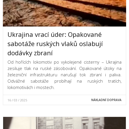
Ukrajina vrací úder: Opakované
sabotáže ruských vlaků oslabují
dodávky zbraní
Od hořících lokomotiv po vykolejené cisterny – Ukrajina
zesiluje tlak na ruské zásobování. Opakované útoky na
železniční infrastrukturu narušují tok zbraní i paliva.
Odvážné sabotáže probíhají na ruských tratích,
lokomotivách i mostech.
16 / 03 / 2025
NÁKLADNÍ DOPRAVA