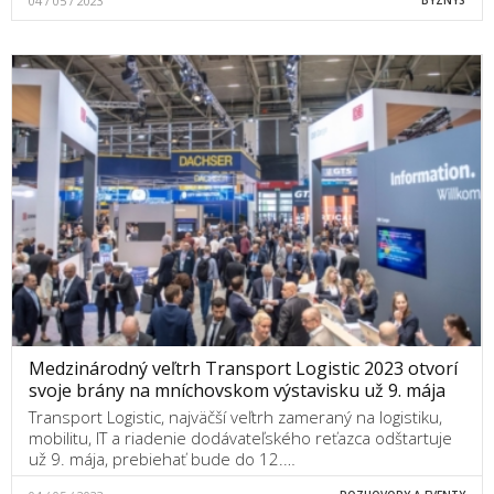
04 / 05 / 2023
Medzinárodný veľtrh Transport Logistic 2023 otvorí
svoje brány na mníchovskom výstavisku už 9. mája
Transport Logistic, najväčší veľtrh zameraný na logistiku,
mobilitu, IT a riadenie dodávateľského reťazca odštartuje
už 9. mája, prebiehať bude do 12.…