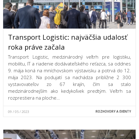
Transport Logistic: najväčšia udalosť
roka práve začala
Transport Logistic, medzinárodný veľtrh pre logistiku,
mobilitu, IT a riadenie dodávateľského reťazca, sa oddnes
9. mája koná na mníchovskom výstavisku a potrvá do 12.
mája 2023. Na podujatí sa nachádza približne 2 300
vystavovateľov zo 67 krajín, čím sa stalo
medzinárodnejším ako kedykoľvek predtým. Veľtrh sa
rozprestiera na ploche…
09 / 05 / 2023
ROZHOVORY A EVENTY