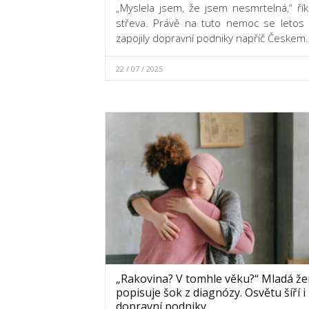
„Myslela jsem, že jsem nesmrtelná,“ řík
střeva. Právě na tuto nemoc se letos
zapojily dopravní podniky napříč Českem.
22 / 07 / 2025
„Rakovina? V tomhle věku?“ Mladá ž
popisuje šok z diagnózy. Osvětu šíří i
dopravní podniky