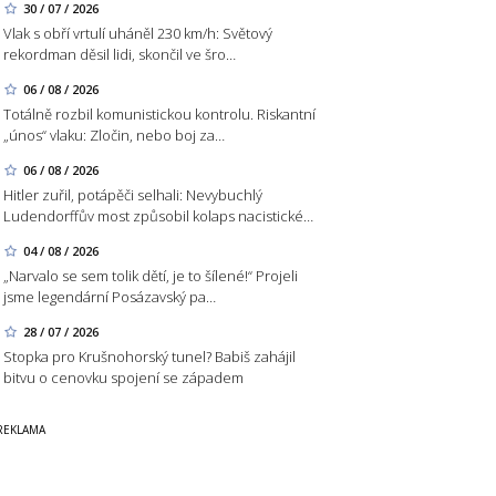
30 / 07 / 2026
Vlak s obří vrtulí uháněl 230 km/h: Světový
rekordman děsil lidi, skončil ve šro…
06 / 08 / 2026
Totálně rozbil komunistickou kontrolu. Riskantní
„únos“ vlaku: Zločin, nebo boj za…
06 / 08 / 2026
Hitler zuřil, potápěči selhali: Nevybuchlý
Ludendorffův most způsobil kolaps nacistické…
04 / 08 / 2026
„Narvalo se sem tolik dětí, je to šílené!“ Projeli
jsme legendární Posázavský pa…
28 / 07 / 2026
Stopka pro Krušnohorský tunel? Babiš zahájil
bitvu o cenovku spojení se západem