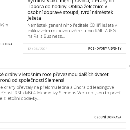
Rychlost vlaků mění pravidla, z Prahy do
Tábora do hodiny. Obliba železnice v
osobní dopravě stoupá, tvrdí náměstek
Ješeta
ským
Náměstek generálního ředitele ČD Jiří Ješeta v
exkluzivním rozhovorovém studiu RAILTAREGT
na Rails Business…
RUKTURA
12 / 06 / 2024
ROZHOVORY A EVENTY
é dráhy v letošním roce převezmou dalších dvacet
ronů od společnosti Siemens!
é dráhy převzaly na přelomu ledna a února od leasingové
ečnosti RSL další 4 lokomotivy Siemens Vectron. Jsou to první
je z letošní dodávky.…
OSOBNÍ DOPRAVA