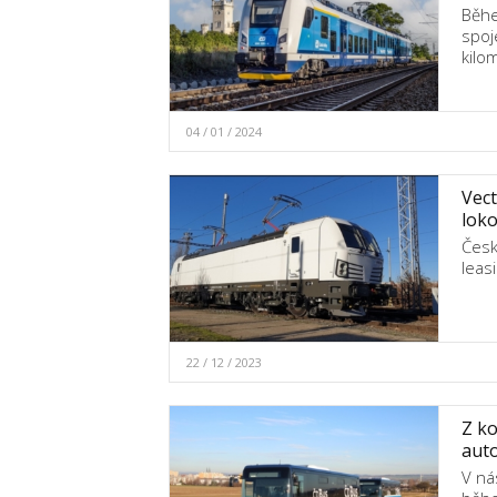
Běhe
spoj
kilo
04 / 01 / 2024
Vect
lok
Česk
leas
22 / 12 / 2023
Z ko
auto
V ná