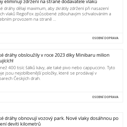
y eliminují zdržení na straně dodavatele vlaků
é dráhy dělají maximum, aby zkrátily zdržení při nasazení
ch vlaků RegioFox způsobené zdlouhavým schvalováním a
ebním provozem na straně …
OSOBNÍ DOPRAVA
é dráhy obsloužily v roce 2023 díky Minibaru milion
ujících!
 než 400 tisíc šálků kávy, ale také pivo nebo cappuccino. Tyto
je jsou nejoblíbenější položky, které se prodávají v
barech Českých drah.
OSOBNÍ DOPRAVA
é dráhy obnovují vozový park. Nové vlaky dosáhnou po
ení devíti kilometrů