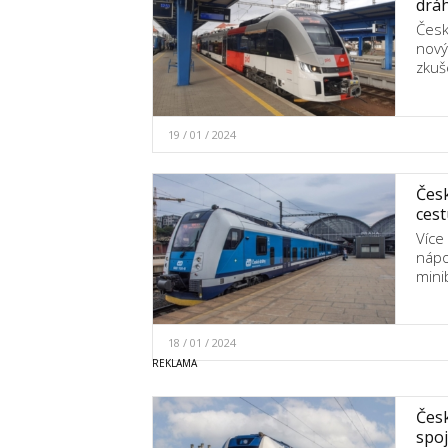
dráh
Česk
nový
zkuš
19 / 01 / 2024
Česk
cest
Více
nápo
mini
18 / 01 / 2024
Česk
spoj