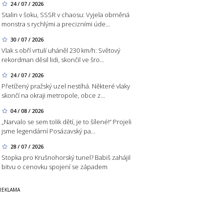
24 / 07 / 2026
Stalin v šoku, SSSR v chaosu: Vyjela obrněná
monstra s rychlými a precizními úde…
30 / 07 / 2026
Vlak s obří vrtulí uháněl 230 km/h: Světový
rekordman děsil lidi, skončil ve šro…
24 / 07 / 2026
Přetížený pražský uzel nestíhá. Některé vlaky
skončí na okraji metropole, obce z…
04 / 08 / 2026
„Narvalo se sem tolik dětí, je to šílené!“ Projeli
jsme legendární Posázavský pa…
28 / 07 / 2026
Stopka pro Krušnohorský tunel? Babiš zahájil
bitvu o cenovku spojení se západem