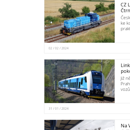
CZ L
Čtrn
Česk
ke k
prak
02 / 02 / 2024
Link
poko
Již n
Prah
vozů
31 / 01 / 2024
Na V