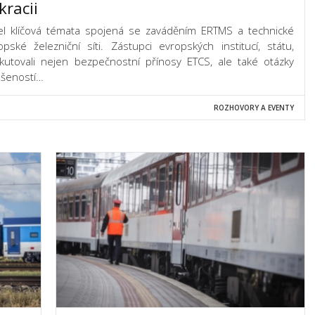
kracii
el klíčová témata spojená se zaváděním ERTMS a technické
pské železniční síti. Zástupci evropských institucí, státu,
skutovali nejen bezpečnostní přínosy ETCS, ale také otázky
kušeností…
ROZHOVORY A EVENTY