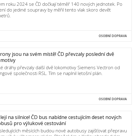
m roku 2024 se ČD dočkají téměř 140 nových jednotek. Po
ení do jediné soupravy by měřil tento vlak skoro devět
metrů.
OSOBNÍ DOPRAVA
rony jsou na svém místě! ČD převzaly poslední dvě
omotivy
é dráhy převzaly další dvě lokomotivy Siemens Vectron od
ingové společnosti RSL. Tím se naplnil letošní plán.
OSOBNÍ DOPRAVA
lejí na silnice! ČD bus nabídne cestujícím deset nových
busů pro výlukové cestování
sledujících měsících budou nové autobusy zajišťovat přepravu