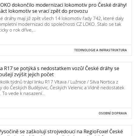
OKO dokončilo modernizaci lokomotiv pro České dráhy!
áct lokomotiv se vrací zpět do provozu
é dráhy mají již zpět všech 14 lokomotiv řady 742, které daly
ompletní modernizaci do společnosti CZ LOKO. Stalo se tak
ticky o rok dříve,…
TECHNOLOGIE A INFRASTRUKTURA
a R17 se potýká s nedostatkem vozů! České dráhy se
ušejí zvýšit jejich počet
ěkolik týdnů trápí linku R17 Vltava / Lužnice / Silva Nortica z
y do Českých Budějovic, Českých Velenic a Vídně nedostatek
. To vede k nasazení…
OSOBNÍ DOPRAVA
ysočině se zaškolují strojvedoucí na RegioFoxe! České