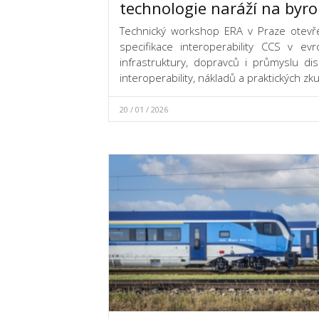
technologie naráží na byro
Technický workshop ERA v Praze otevř
specifikace interoperability CCS v evro
infrastruktury, dopravců i průmyslu di
interoperability, nákladů a praktických z
20 / 01 / 2026