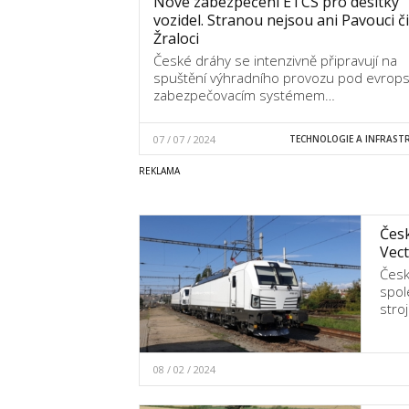
Nové zabezpečení ETCS pro desítky
vozidel. Stranou nejsou ani Pavouci či
Žraloci
České dráhy se intenzivně připravují na
spuštění výhradního provozu pod evrop
zabezpečovacím systémem…
07 / 07 / 2024
TECHNOLOGIE A INFRAST
Česk
Vect
Česk
spol
stro
08 / 02 / 2024