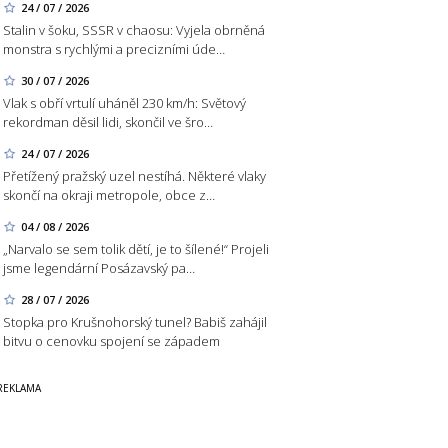
24 / 07 / 2026
Stalin v šoku, SSSR v chaosu: Vyjela obrněná
monstra s rychlými a precizními úde…
30 / 07 / 2026
Vlak s obří vrtulí uháněl 230 km/h: Světový
rekordman děsil lidi, skončil ve šro…
24 / 07 / 2026
Přetížený pražský uzel nestíhá. Některé vlaky
skončí na okraji metropole, obce z…
04 / 08 / 2026
„Narvalo se sem tolik dětí, je to šílené!“ Projeli
jsme legendární Posázavský pa…
28 / 07 / 2026
Stopka pro Krušnohorský tunel? Babiš zahájil
bitvu o cenovku spojení se západem