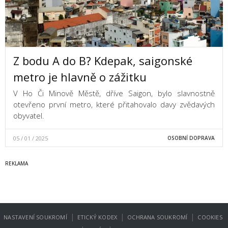
Z bodu A do B? Kdepak, saigonské
metro je hlavně o zážitku
V Ho Či Minově Městě, dříve Saigon, bylo slavnostně
otevřeno první metro, které přitahovalo davy zvědavých
obyvatel.
05 / 01 / 2025
OSOBNÍ DOPRAVA
|
|
|
NASTAVENÍ SOUKROMÍ
ETICKÝ KODEX
OCHRANA SOUKROMÍ
COOKIES