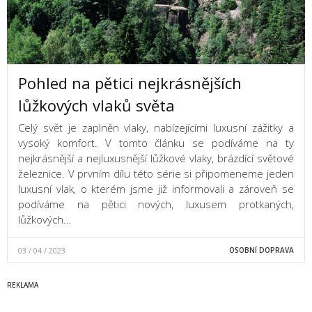
Pohled na pětici nejkrásnějších
lůžkových vlaků světa
Celý svět je zaplněn vlaky, nabízejícími luxusní zážitky a
vysoký komfort. V tomto článku se podíváme na ty
nejkrásnější a nejluxusnější lůžkové vlaky, brázdící světové
železnice. V prvním dílu této série si připomeneme jeden
luxusní vlak, o kterém jsme již informovali a zároveň se
podíváme na pětici nových, luxusem protkaných,
lůžkových…
03 / 04 / 2023
OSOBNÍ DOPRAVA