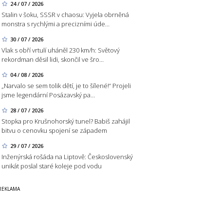
24 / 07 / 2026
Stalin v šoku, SSSR v chaosu: Vyjela obrněná
monstra s rychlými a precizními úde…
30 / 07 / 2026
Vlak s obří vrtulí uháněl 230 km/h: Světový
rekordman děsil lidi, skončil ve šro…
04 / 08 / 2026
„Narvalo se sem tolik dětí, je to šílené!“ Projeli
jsme legendární Posázavský pa…
28 / 07 / 2026
Stopka pro Krušnohorský tunel? Babiš zahájil
bitvu o cenovku spojení se západem
29 / 07 / 2026
Inženýrská rošáda na Liptově: Československý
unikát poslal staré koleje pod vodu