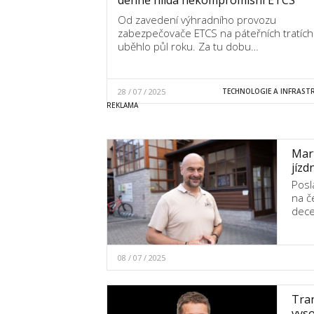
Od zavedení výhradního provozu
zabezpečovače ETCS na páteřních tratích
uběhlo půl roku. Za tu dobu…
28 / 07 / 2025
TECHNOLOGIE A INFRAST
Mart
jízd
Posl
na č
dece
08 / 07 / 2025
Tran
vyso