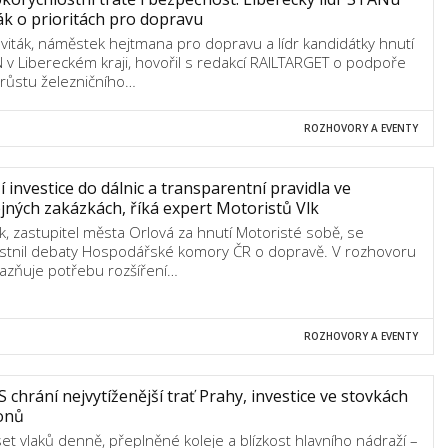
ák o prioritách pro dopravu
Sviták, náměstek hejtmana pro dopravu a lídr kandidátky hnutí
 v Libereckém kraji, hovořil s redakcí RAILTARGET o podpoře
 růstu železničního…
ROZHOVORY A EVENTY
í investice do dálnic a transparentní pravidla ve
jných zakázkách, říká expert Motoristů Vlk
 Vlk, zastupitel města Orlová za hnutí Motoristé sobě, se
stnil debaty Hospodářské komory ČR o dopravě. V rozhovoru
azňuje potřebu rozšíření…
ROZHOVORY A EVENTY
 chrání nejvytíženější trať Prahy, investice ve stovkách
onů
set vlaků denně, přeplněné koleje a blízkost hlavního nádraží –