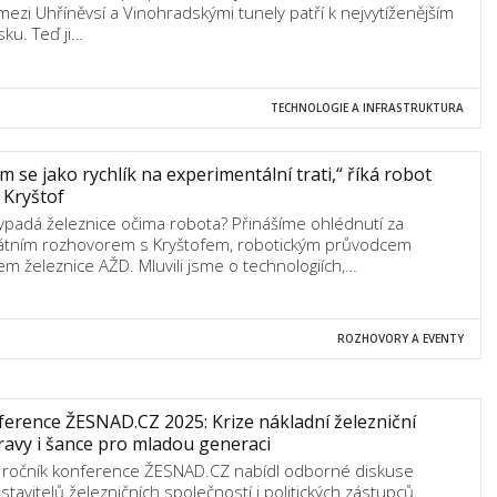
 mezi Uhříněvsí a Vinohradskými tunely patří k nejvytíženějším
sku. Teď ji…
TECHNOLOGIE A INFRASTRUKTURA
 se jako rychlík na experimentální trati,“ říká robot
 Kryštof
vypadá železnice očima robota? Přinášíme ohlédnutí za
átním rozhovorem s Kryštofem, robotickým průvodcem
em železnice AŽD. Mluvili jsme o technologiích,…
ROZHOVORY A EVENTY
erence ŽESNAD.CZ 2025: Krize nákladní železniční
avy i šance pro mladou generaci
8. ročník konference ŽESNAD.CZ nabídl odborné diskuse
stavitelů železničních společností i politických zástupců.