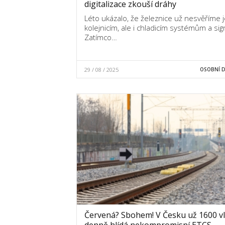
digitalizace zkouší dráhy
Léto ukázalo, že železnice už nesvěříme 
kolejnicím, ale i chladicím systémům a si
Zatímco…
29 / 08 / 2025
OSOBNÍ 
Červená? Sbohem! V Česku už 1600 v
denně hlídá nekompromisní ETCS