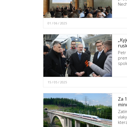
Nech
01 / 06 / 2025
„Kyj
rusk
Petr
prem
spol
15 / 05 / 2025
Za 1
minu
Zatí
vlak
kter