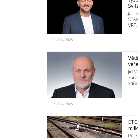
Svit
Jan 
STAN
VRT,
04 / 07 / 2025
Větš
veře
Jiří
zúča
zdůr
03 / 07 / 2025
ETCS
mili
Pět 