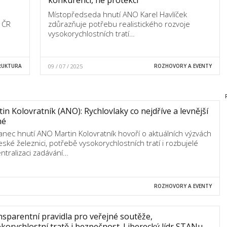
Místopředseda hnutí ANO Karel Havlíček
 ČR
zdůrazňuje potřebu realistického rozvoje
vysokorychlostních tratí…
RUKTURA
09 / 07 / 2025
ROZHOVORY A EVENTY
in Kolovratník (ANO): Rychlovlaky co nejdříve a levnější
né
anec hnutí ANO Martin Kolovratník hovoří o aktuálních výzvách
eské železnici, potřebě vysokorychlostních tratí i rozbujelé
ntralizaci zadávání…
ROZHOVORY A EVENTY
sparentní pravidla pro veřejné soutěže,
korychlostní tratě i bezpečnost. Liberecký lídr STANu