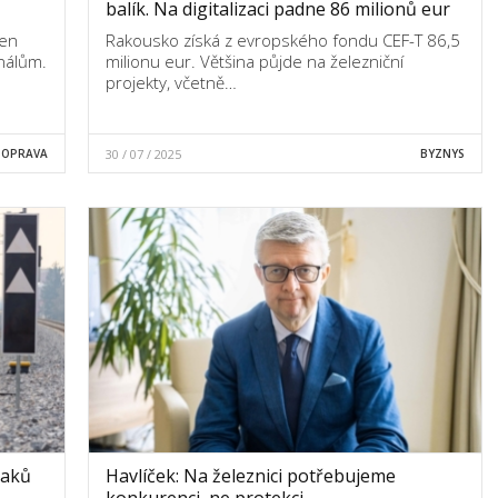
balík. Na digitalizaci padne 86 milionů eur
jen
Rakousko získá z evropského fondu CEF-T 86,5
gnálům.
milionu eur. Většina půjde na železniční
projekty, včetně…
DOPRAVA
30 / 07 / 2025
BYZNYS
laků
Havlíček: Na železnici potřebujeme
konkurenci, ne protekci