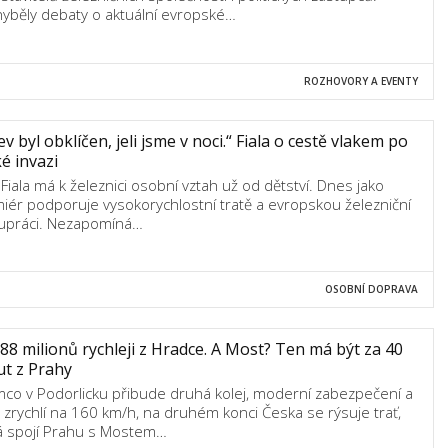
yběly debaty o aktuální evropské…
ROZHOVORY A EVENTY
ev byl obklíčen, jeli jsme v noci.“ Fiala o cestě vlakem po
é invazi
 Fiala má k železnici osobní vztah už od dětství. Dnes jako
iér podporuje vysokorychlostní tratě a evropskou železniční
upráci. Nezapomíná…
OSOBNÍ DOPRAVA
88 milionů rychleji z Hradce. A Most? Ten má být za 40
t z Prahy
mco v Podorlicku přibude druhá kolej, moderní zabezpečení a
y zrychlí na 160 km/h, na druhém konci Česka se rýsuje trať,
á spojí Prahu s Mostem…