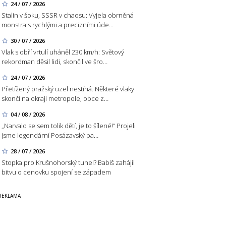
24 / 07 / 2026
Stalin v šoku, SSSR v chaosu: Vyjela obrněná
monstra s rychlými a precizními úde…
30 / 07 / 2026
Vlak s obří vrtulí uháněl 230 km/h: Světový
rekordman děsil lidi, skončil ve šro…
24 / 07 / 2026
Přetížený pražský uzel nestíhá. Některé vlaky
skončí na okraji metropole, obce z…
04 / 08 / 2026
„Narvalo se sem tolik dětí, je to šílené!“ Projeli
jsme legendární Posázavský pa…
28 / 07 / 2026
Stopka pro Krušnohorský tunel? Babiš zahájil
bitvu o cenovku spojení se západem