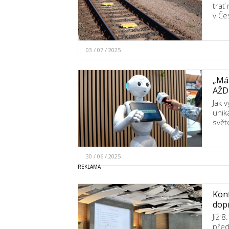
trať
v Če
03 / 07 / 2025
„Mám
AŽD
Jak 
unik
svět
30 / 06 / 2025
Konf
dopr
Již 
před