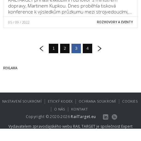
dopravy, Martinem Kupkou. Dnes proběhla tisková
konference k výsledkům průzkumu mezi strojvedoucími,…
05 / 09 / 2022
ROZHOVORY A EVENTY
1
2
3
4
|
|
|
NASTAVENÍ SOUKROMÍ
ETICKÝ KODEX
OCHRANA SOUKROMÍ
COOKIES
|
|
O NÁS
KONTAKT
Copyright © 2020-2026
RailTarget.eu
Vydavatelem zpravodajského webu RAIL TARGET je společnost
Expert
Publishing Group s.r.o.
.
Více informací na
www.expertpublishing.eu