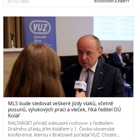
07 / 12 / 2022
ROZHOVORY A EVENTY
MLS bude sledovat veškeré jízdy vlaků, včetně
posunů, výlukových prací a vleček, říká ředitel DÚ
Kolář
RAILTARGET přináší exkluzivní rozhovor s ředitelem
Drážního úřadu, Jiřím Kolářem z 1. Česko-slovenské
konference, kterou v Bratislavě pořádal VUZ. Chcete…