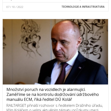
07 / 10 / 2022
TECHNOLOGIE A INFRASTRUKTURA
Množství poruch na vozidlech je alarmující.
Zaměříme se na kontrolu dodržování údržbového
manuálu ECM, říká ředitel DÚ Kolář
RAILTARGET přináší rozhovor s ředitelem Drážního úřadu,
Jiřím Kolářem o velmi aktuálním tématu průzkumu mezi