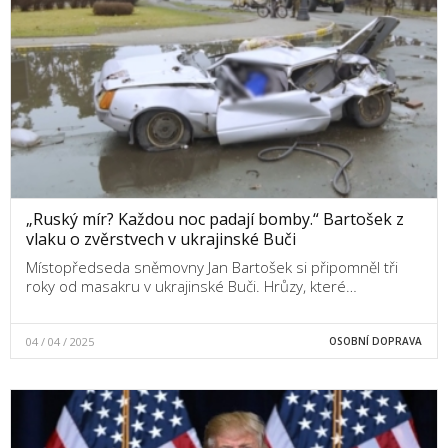
„Ruský mír? Každou noc padají bomby.“ Bartošek z
vlaku o zvěrstvech v ukrajinské Buči
Místopředseda sněmovny Jan Bartošek si připomněl tři
roky od masakru v ukrajinské Buči. Hrůzy, které…
04 / 04 / 2025
OSOBNÍ DOPRAVA