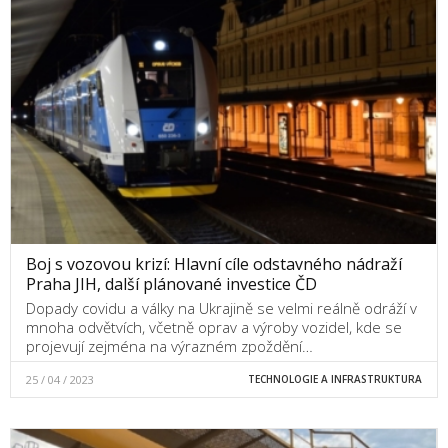
Boj s vozovou krizí: Hlavní cíle odstavného nádraží
Praha JIH, další plánované investice ČD
Dopady covidu a války na Ukrajině se velmi reálně odráží v
mnoha odvětvích, včetně oprav a výroby vozidel, kde se
projevují zejména na výrazném zpoždění…
25 / 04 / 2023
TECHNOLOGIE A INFRASTRUKTURA