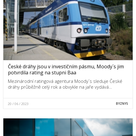
České dráhy jsou v investičním pásmu, Moody´s jim
potvrdila rating na stupni Baa
Mezinárodní ratingová agentura Moody´s sleduje České
dráhy průběžně celý rok a obvykle na jaře vydává…
20 / 06 / 2023
BYZNYS