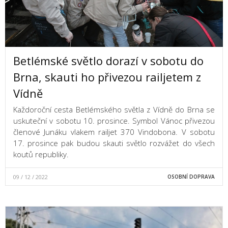
Betlémské světlo dorazí v sobotu do
Brna, skauti ho přivezou railjetem z
Vídně
Každoroční cesta Betlémského světla z Vídně do Brna se
uskuteční v sobotu 10. prosince. Symbol Vánoc přivezou
členové Junáku vlakem railjet 370 Vindobona. V sobotu
17. prosince pak budou skauti světlo rozvážet do všech
koutů republiky.
09 / 12 / 2022
OSOBNÍ DOPRAVA