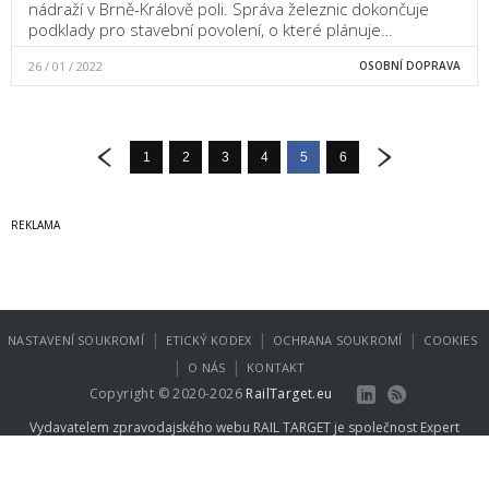
nádraží v Brně-Králově poli. Správa železnic dokončuje
podklady pro stavební povolení, o které plánuje…
26 / 01 / 2022
OSOBNÍ DOPRAVA
1
2
3
4
5
6
|
|
|
NASTAVENÍ SOUKROMÍ
ETICKÝ KODEX
OCHRANA SOUKROMÍ
COOKIES
|
|
O NÁS
KONTAKT
Copyright © 2020-2026
RailTarget.eu
Vydavatelem zpravodajského webu RAIL TARGET je společnost
Expert
Publishing Group s.r.o.
.
Více informací na
www.expertpublishing.eu