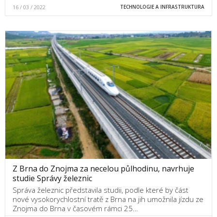
16 / 03 / 2022
TECHNOLOGIE A INFRASTRUKTURA
Z Brna do Znojma za necelou půlhodinu, navrhuje
studie Správy železnic
Správa železnic představila studii, podle které by část
nové vysokorychlostní tratě z Brna na jih umožnila jízdu ze
Znojma do Brna v časovém rámci 25…