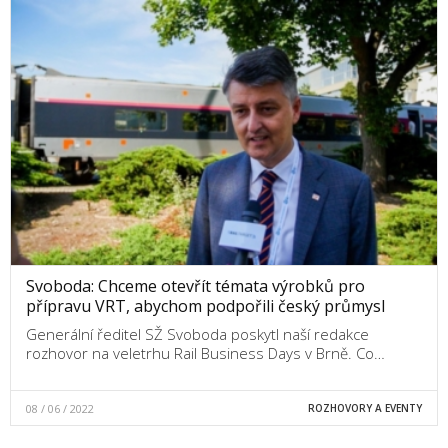
Svoboda: Chceme otevřít témata výrobků pro
přípravu VRT, abychom podpořili český průmysl
Generální ředitel SŽ Svoboda poskytl naší redakce
rozhovor na veletrhu Rail Business Days v Brně. Co…
08 / 06 / 2022
ROZHOVORY A EVENTY