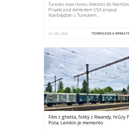
Turecko staví novou železnici do Nachiče
Projekt pod dohledem USA propojí
Ázerbájdžán s Tureckem…
26 / 08 / 2025
TECHNOLOGIE A INFRAST
Film z ghetta, fotky z Rwandy, hrůzy 
Pota. Lemkin je memento