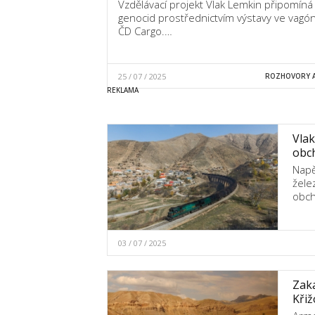
Vzdělávací projekt Vlak Lemkin připomíná
genocid prostřednictvím výstavy ve vagó
ČD Cargo.…
25 / 07 / 2025
ROZHOVORY A
Vlak
obc
Napě
žele
obch
03 / 07 / 2025
Zaka
Křiž