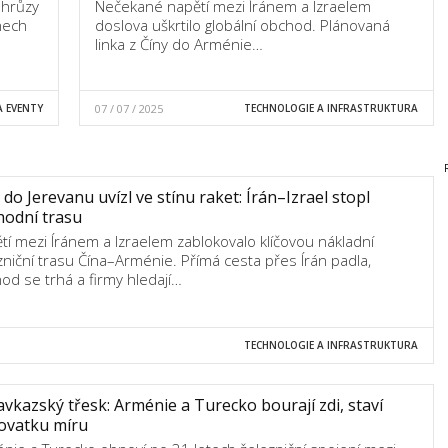
 hrůzy
Nečekané napětí mezi Íránem a Izraelem
nech
doslova uškrtilo globální obchod. Plánovaná
linka z Číny do Arménie…
 EVENTY
07 / 07 / 2025
TECHNOLOGIE A INFRASTRUKTURA
 do Jerevanu uvízl ve stínu raket: Írán–Izrael stopl
hodní trasu
tí mezi Íránem a Izraelem zablokovalo klíčovou nákladní
zniční trasu Čína–Arménie. Přímá cesta přes Írán padla,
od se trhá a firmy hledají…
TECHNOLOGIE A INFRASTRUKTURA
vkazský třesk: Arménie a Turecko bourají zdi, staví
ovatku míru