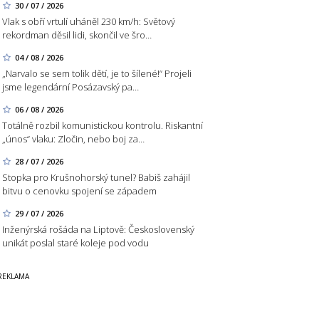
30 / 07 / 2026
Vlak s obří vrtulí uháněl 230 km/h: Světový
rekordman děsil lidi, skončil ve šro…
04 / 08 / 2026
„Narvalo se sem tolik dětí, je to šílené!“ Projeli
jsme legendární Posázavský pa…
06 / 08 / 2026
Totálně rozbil komunistickou kontrolu. Riskantní
„únos“ vlaku: Zločin, nebo boj za…
28 / 07 / 2026
Stopka pro Krušnohorský tunel? Babiš zahájil
bitvu o cenovku spojení se západem
29 / 07 / 2026
Inženýrská rošáda na Liptově: Československý
unikát poslal staré koleje pod vodu