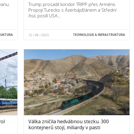
vanu.
Trump prosadil koridor TRIPP přes Arménii.
Propojí Turecko s Ázerbájdžánem a Střední
Asií, posílí USA…
RUKTURA
12 / 08 / 2025
TECHNOLOGIE A INFRASTRUKTURA
Pol
Válka zničila hedvábnou stezku. 300
kontejnerů stojí, miliardy v pasti