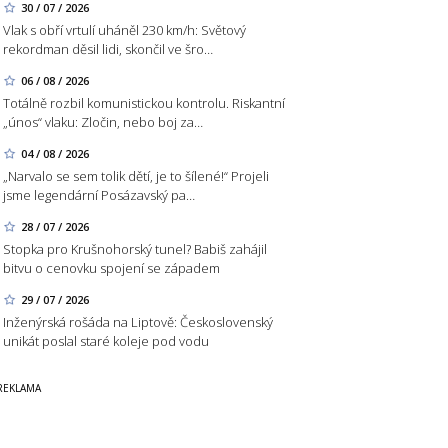
30 / 07 / 2026
Vlak s obří vrtulí uháněl 230 km/h: Světový
rekordman děsil lidi, skončil ve šro…
06 / 08 / 2026
Totálně rozbil komunistickou kontrolu. Riskantní
„únos“ vlaku: Zločin, nebo boj za…
04 / 08 / 2026
„Narvalo se sem tolik dětí, je to šílené!“ Projeli
jsme legendární Posázavský pa…
28 / 07 / 2026
Stopka pro Krušnohorský tunel? Babiš zahájil
bitvu o cenovku spojení se západem
29 / 07 / 2026
Inženýrská rošáda na Liptově: Československý
unikát poslal staré koleje pod vodu