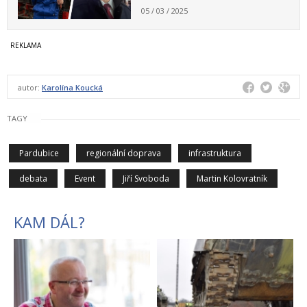
05 / 03 / 2025
autor:
Karolína Koucká
TAGY
Pardubice
regionální doprava
infrastruktura
debata
Event
Jiří Svoboda
Martin Kolovratník
KAM DÁL?