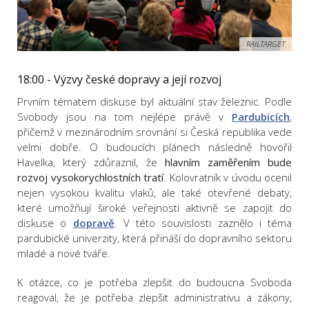
RAILTARGET
18:00 - Výzvy české dopravy a její rozvoj
Prvním tématem diskuse byl aktuální stav železnic. Podle
Svobody jsou na tom nejlépe právě v
Pardubicích
,
přičemž v mezinárodním srovnání si Česká republika vede
velmi dobře. O budoucích plánech následně hovořil
Havelka, který zdůraznil, že
hlavním zaměřením bude
rozvoj vysokorychlostních tratí
. Kolovratník v úvodu ocenil
nejen vysokou kvalitu vlaků, ale také otevřené debaty,
které umožňují široké veřejnosti aktivně se zapojit do
diskuse o
dopravě
. V této souvislosti zaznělo i téma
pardubické univerzity, která přináší do dopravního sektoru
mladé a nové tváře.
K otázce, co je potřeba zlepšit do budoucna Svoboda
reagoval, že je potřeba zlepšit administrativu a zákony,