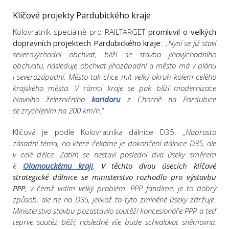
Klíčové projekty Pardubického kraje
Kolovratník speciálně pro RAILTARGET
promluvil o velkých
dopravních projektech Pardubického kraje
: „
Nyní se již staví
severovýchodní obchvat, blíží se stavba jihovýchodního
obchvatu, následuje obchvat jihozápadní a město má v plánu
i severozápadní. Město tak chce mít velký okruh kolem celého
krajského města. V rámci kraje se pak blíží modernizace
hlavního železničního
koridoru
z Chocně na Pardubice
se zrychlením na 200 km/h
.“
Klíčová je podle Kolovratníka dálnice D35: „
Naprosto
zásadní téma, na které čekáme je dokončení dálnice D35, ale
v celé délce. Zatím se nestaví poslední dva úseky směrem
k
Olomouckému kraji
.
V těchto dvou úsecích klíčové
strategické dálnice se ministerstvo rozhodlo pro výstavbu
PPP
, v čemž vidím velký problém. PPP fandíme, je to dobrý
způsob, ale ne na D35, jelikož to tyto zmíněné úseky zdržuje
.
Ministerstvo stavbu pozastavilo soutěží koncesionáře PPP a teď
teprve soutěž běží, následně vše bude schvalovat sněmovna.