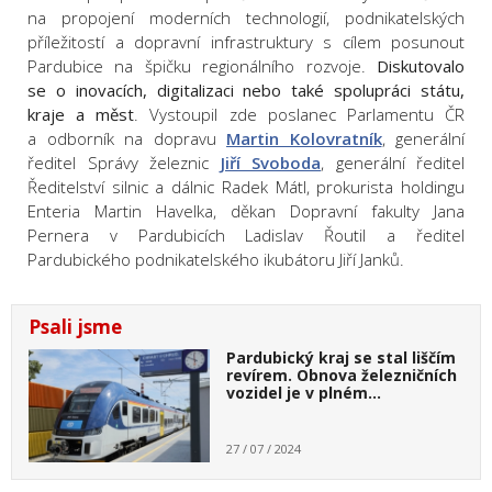
na propojení moderních technologií, podnikatelských
příležitostí a dopravní infrastruktury s cílem posunout
Pardubice na špičku regionálního rozvoje.
Diskutovalo
se o inovacích, digitalizaci nebo také spolupráci státu,
kraje a měst
. Vystoupil zde poslanec Parlamentu ČR
a odborník na dopravu
Martin Kolovratník
, generální
ředitel Správy železnic
Jiří Svoboda
, generální ředitel
Ředitelství silnic a dálnic Radek Mátl, prokurista holdingu
Enteria Martin Havelka, děkan Dopravní fakulty Jana
Pernera v Pardubicích Ladislav Řoutil a ředitel
Pardubického podnikatelského ikubátoru Jiří Janků.
Psali jsme
Pardubický kraj se stal liščím
revírem. Obnova železničních
vozidel je v plném…
27 / 07 / 2024