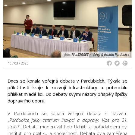
foto:
RAILTARGET
/
Veřejná debata Pardubice
10 / 03 / 2025
Dnes se konala veřejná debata v Pardubicích. Týkala se
příležitostí kraje k rozvoji infrastruktury a potenciálu
přilákat mladé lidi. Do debaty svými názory přispěly špičky
dopravního oboru.
V Pardubicích se konala veřejná debata s názvem
„
Pardubice jako centrum inovací a dopravy: Vize pro 21.
století
“
. Debatu moderoval Petr Uchytil a pořadatelem byl
Institut pro politiku a společnost. Debata byla zaměřena