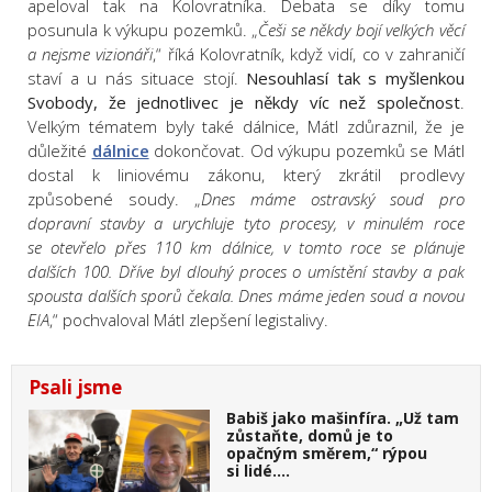
apeloval tak na Kolovratníka. Debata se díky tomu
posunula k výkupu pozemků. „
Češi se někdy bojí velkých věcí
a nejsme vizionáři
,“ říká Kolovratník, když vidí, co v zahraničí
staví a u nás situace stojí.
Nesouhlasí tak s myšlenkou
Svobody, že jednotlivec je někdy víc než společnost
.
Velkým tématem byly také dálnice, Mátl zdůraznil, že je
důležité
dálnice
dokončovat. Od výkupu pozemků se Mátl
dostal k liniovému zákonu, který zkrátil prodlevy
způsobené soudy.
„
Dnes máme ostravský soud pro
dopravní stavby a urychluje tyto procesy, v minulém roce
se otevřelo přes 110 km dálnice, v tomto roce se plánuje
dalších 100. Dříve byl dlouhý proces o umístění stavby a pak
spousta dalších sporů čekala. Dnes máme jeden soud a novou
EIA
,
“
pochvaloval Mátl zlepšení legistalivy.
Psali jsme
Babiš jako mašinfíra. „Už tam
zůstaňte, domů je to
opačným směrem,“ rýpou
si lidé.…