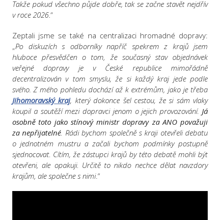
Takže pokud všechno půjde dobře, tak se začne stavět nejdřív
v roce 2026
.“
Zeptali jsme se také na centralizaci hromadné dopravy:
„
Po diskuzích s odborníky napříč spekrem z krajů jsem
hluboce přesvědčen o tom, že současný stav objednávek
veřejné dopravy je v České republice mimořádně
decentralizován v tom smyslu, že si každý kraj jede podle
svého. Z mého pohledu dochází až k extrémům, jako je třeba
Jihomoravský kraj
, který dokonce šel cestou, že si sám vlaky
koupil a soutěží mezi dopravci jenom o jejich provozování.
Já
osobně toto jako stínový ministr dopravy za ANO považuji
za nepřijatelné
. Rádi bychom společně s kraji otevřeli debatu
o jednotném mustru a začali bychom podmínky postupně
sjednocovat. Cítím, že zástupci krajů by této debatě mohli být
otevřeni, ale opakuji. Určitě to nikdo nechce dělat navzdory
krajům, ale společne s nimi
.“