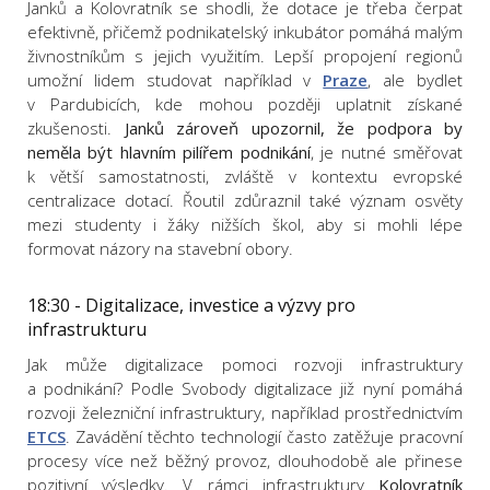
Janků a Kolovratník se shodli, že dotace je třeba čerpat
efektivně, přičemž podnikatelský inkubátor pomáhá malým
živnostníkům s jejich využitím. Lepší propojení regionů
umožní lidem studovat například v
Praze
, ale bydlet
v Pardubicích, kde mohou později uplatnit získané
zkušenosti.
Janků zároveň upozornil, že podpora by
neměla být hlavním pilířem podnikání
, je nutné směřovat
k větší samostatnosti, zvláště v kontextu evropské
centralizace dotací.
Řoutil zdůraznil také význam osvěty
mezi studenty i žáky nižších škol, aby si mohli lépe
formovat názory na stavební obory.
18:30 - Digitalizace, investice a výzvy pro
infrastrukturu
Jak může digitalizace pomoci rozvoji infrastruktury
a podnikání? Podle Svobody digitalizace již nyní pomáhá
rozvoji železniční infrastruktury, například prostřednictvím
ETCS
. Zavádění těchto technologií často zatěžuje pracovní
procesy více než běžný provoz, dlouhodobě ale přinese
pozitivní výsledky. V rámci infrastruktury
Kolovratník