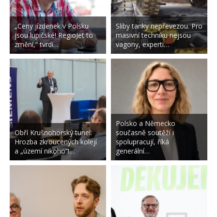
„Ceny jízdenek v Polsku
Sliby tanky nepřevezou. Pro
jsou lupičské! RegioJet to
masivní techniku nejsou
změní,“ tvrdí…
vagony, experti…
Polsko a Německo
Obří Krušnohorský tunel:
současně soutěží i
Hrozba zkroucených kolejí
spolupracují, říká
a „území nikoho“!…
generální…