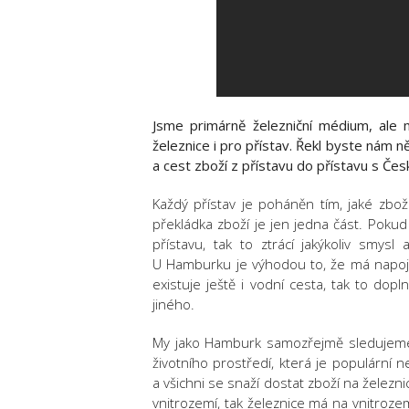
Jsme primárně železniční médium, ale m
železnice i pro přístav. Řekl byste nám n
a cest zboží z přístavu do přístavu s Če
Každý přístav je poháněn tím, jaké zboží
překládka zboží je jen jedna část. Poku
přístavu, tak to ztrácí jakýkoliv smys
U Hamburku je výhodou to, že má napojení
existuje ještě i vodní cesta, tak to do
jiného.
My jako Hamburk samozřejmě sledujeme t
životního prostředí, která je populární 
a všichni se snaží dostat zboží na železni
vnitrozemí, tak železnice má na vnitro