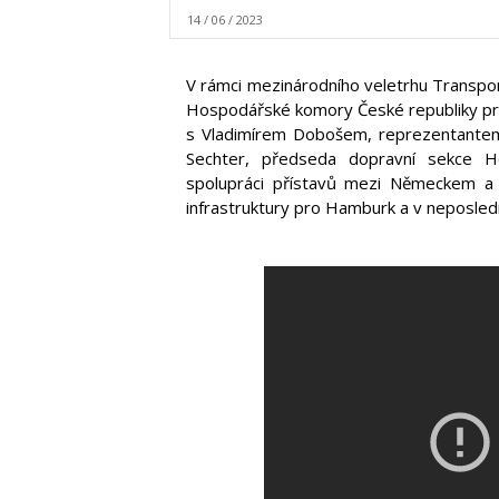
14 / 06 / 2023
V rámci mezinárodního veletrhu Transpo
Hospodářské komory České republiky pro
s Vladimírem Dobošem, reprezentantem
Sechter, předseda dopravní sekce Ho
spolupráci přístavů mezi Německem a Č
infrastruktury pro Hamburk a v neposledn