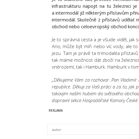
infrastrukturu napojit na tu železnici 
a intermodál již některým přístavům přiná
intermodál. Skutečně z přístavů udělat 
obchod nebo celoevropský obchod koncov
Je to správná cesta a je všude vidět, jak
Ano, může být míň nebo víc vody, ale to
jezu. Tam je právě ta trimodalita přístav
tak máme možnost dát zboží na železnici,
vnitrozemí, tak i Hamburk. Hamburk v tom
„Děkujeme Vám za rozhovor. Pan Vladimír 
republice. Děkuji za Vaši práci a za to, ja
takovým naším hubem do světového obchodu,
dopravní sekce Hospodářské Komory České r
autor: