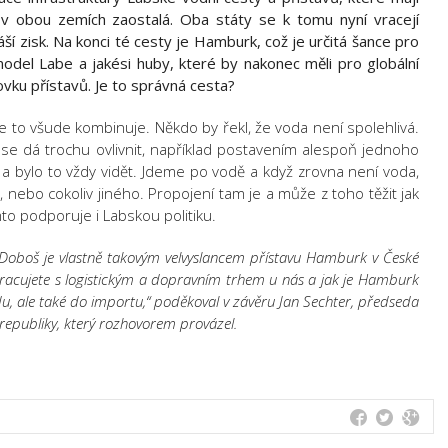
je v obou zemích zaostalá. Oba státy se k tomu nyní vracejí
ší zisk. Na konci té cesty je Hamburk, což je určitá šance pro
model Labe a jakési huby, které by nakonec měli pro globální
ku přístavů. Je to správná cesta?
 se to všude kombinuje. Někdo by řekl, že voda není spolehlivá.
 se dá trochu ovlivnit, například postavením alespoň jednoho
ů a bylo to vždy vidět. Jdeme po vodě a když zrovna není voda,
 nebo cokoliv jiného. Propojení tam je a může z toho těžit jak
to podporuje i Labskou politiku.
Doboš je vlastně takovým velvyslancem přístavu Hamburk v České
k pracujete s logistickým a dopravním trhem u nás a jak je Hamburk
 ale také do importu,“ poděkoval v závěru Jan Sechter, předseda
epubliky, který rozhovorem provázel.