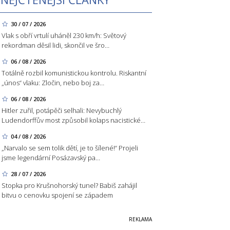
30 / 07 / 2026
Vlak s obří vrtulí uháněl 230 km/h: Světový
rekordman děsil lidi, skončil ve šro…
06 / 08 / 2026
Totálně rozbil komunistickou kontrolu. Riskantní
„únos“ vlaku: Zločin, nebo boj za…
06 / 08 / 2026
Hitler zuřil, potápěči selhali: Nevybuchlý
Ludendorffův most způsobil kolaps nacistické…
04 / 08 / 2026
„Narvalo se sem tolik dětí, je to šílené!“ Projeli
jsme legendární Posázavský pa…
28 / 07 / 2026
Stopka pro Krušnohorský tunel? Babiš zahájil
bitvu o cenovku spojení se západem