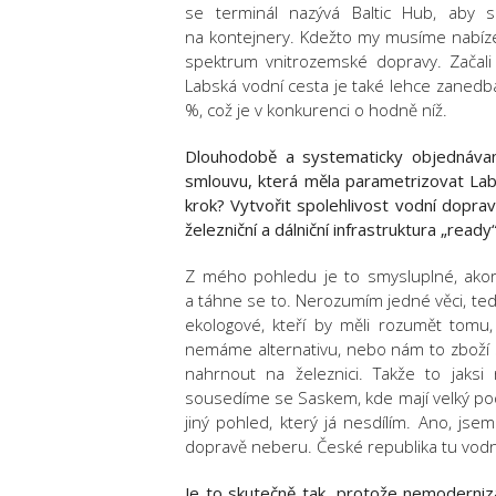
se terminál nazývá Baltic Hub, aby s
na kontejnery. Kdežto my musíme nabízet
spektrum vnitrozemské dopravy. Začali
Labská vodní cesta je také lehce zaned
%, což je v konkurenci o hodně níž.
Dlouhodobě a systematicky objednávan
smlouvu, která měla parametrizovat Labs
krok? Vytvořit spolehlivost vodní doprav
železniční a dálniční infrastruktura „rea
Z mého pohledu je to smysluplné, akor
a táhne se to. Nerozumím jedné věci, tedy
ekologové, kteří by měli rozumět tomu,
nemáme alternativu, nebo nám to zboží 
nahrnout na železnici. Takže to jaks
sousedíme se Saskem, kde mají velký podí
jiný pohled, který já nesdílím. Ano, jsem
dopravě neberu. České republika tu vodn
Je to skutečně tak, protože nemoderniza