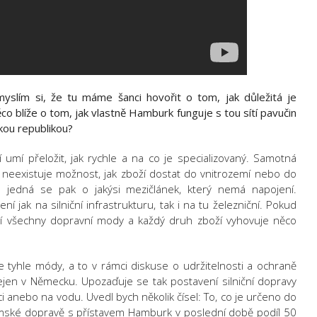
yslím si, že tu máme šanci hovořit o tom, jak důležitá je
ěco blíže o tom, jak vlastně Hamburk funguje s tou sítí pavučin
skou republikou?
 umí přeložit, jak rychle a na co je specializovaný. Samotná
d neexistuje možnost, jak zboží dostat do vnitrozemí nebo do
l a jedná se pak o jakýsi mezičlánek, který nemá napojení.
 jak na silniční infrastrukturu, tak i na tu železniční. Pokud
plní všechny dopravní mody a každý druh zboží vyhovuje něco
yhle módy, a to v rámci diskuse o udržitelnosti a ochraně
nejen v Německu. Upozaďuje se tak postavení silniční dopravy
ci anebo na vodu. Uvedl bych několik čísel: To, co je určeno do
zemské dopravě s přístavem Hamburk v poslední době podíl 50