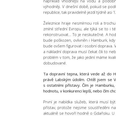
například vhodnější na vodu a podobn
výhodněji. V dnešní době, pokud se pod
republice, tak pravidelně jezdí týdně asi
Železnice hraje nesmírnou roli a trochu
zmínil střední Evropu, ale týká se to i 
rekonstruovat… To je neskutečné. A hodn
bude poškozen, ovlivněn i Hamburk, kdy
bude ovšem figurovat i osobní doprava.
a nákladní doprava musí čekat čili to n
problém v tom, že jako jediní máme kvali
dobudované.
Ta dopravní tepna, která vede až do 
právě Labským údolím. Chtěl jsem se V
s ostatními přístavy. Čím je Hamburku,
hodnotu, v konkurenci lepší, nebo čím chc
První je nabídka služeb, která musí bý
přístav, protože nejsme soustředěni na
aktuálně se hovoří hodně o Gdaňsku. U n