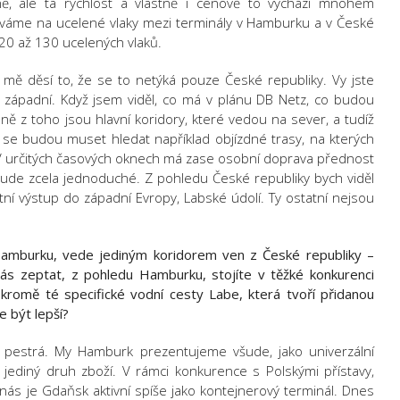
ě, ale ta rychlost a vlastně i cenově to vychází mnohem
íváme na ucelené vlaky mezi terminály v Hamburku a v České
 120 až 130 ucelených vlaků.
 mě děsí to, že se to netýká pouze České republiky. Vy jste
té západní. Když jsem viděl, co má v plánu DB Netz, co budou
ě z toho jsou hlavní koridory, které vedou na sever, a tudíž
 se budou muset hledat například objízdné trasy, na kterých
 V určitých časových oknech má zase osobní doprava přednost
ebude zcela jednoduché. Z pohledu České republiky bych viděl
tní výstup do západní Evropy, Labské údolí. Ty ostatní nejsou
Hamburku, vede jediným koridorem ven z České republiky –
ás zeptat, z pohledu Hamburku, stojíte v těžké konkurenci
 kromě té specifické vodní cesty Labe, která tvoří přidanou
e být lepší?
t pestrá. My Hamburk prezentujeme všude, jako univerzální
 jediný druh zboží. V rámci konkurence s Polskými přístavy,
ás je Gdaňsk aktivní spíše jako kontejnerový terminál. Dnes