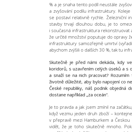
% a je snaha tento podíl neustále zvyšov
a zvyšování podílu infrastruktury. Kolej
se postaví relativně rychle. Železniční i
stavby trvají dlouhou dobu, je to om
i současná infrastruktura rekonstruovat 
že určité množství poputuje do opravy žel
infrastruktury samozřejmě umrtví (vyřad
abychom zvýšili o dalších 30 %, tak tu infr
Skutečně je před námi dekáda, kdy ve
koridorů, s uzavřením celých úseků a s
a snaží se na nich pracovat? Rozumím
životně důležité, aby bylo napojení co ne
České republiky, náš podnik objedná do
dostane například „za oceán“.
Je to pravda a jak jsem zmínil na začátk
když vezmu jeden druh zboží – kontejner
v přepravě mezi Hamburkem a Českou rep
vidět, že je toho skutečně mnoho. Pok