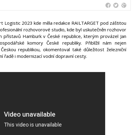
rt Logistic 2023 kde měla redakce RAILTARGET pod záštitou
fesionální rozhovorové studio, kde byl uskutečněn rozhovor
 přístavů Hamburk v České republice, kterým provázel Jan
spodářské komory České republiky. Přiblížil nám nejen
eskou republikou, okomentoval také důležitost železniční
í řadě i modernizací vodní dopravní cesty.