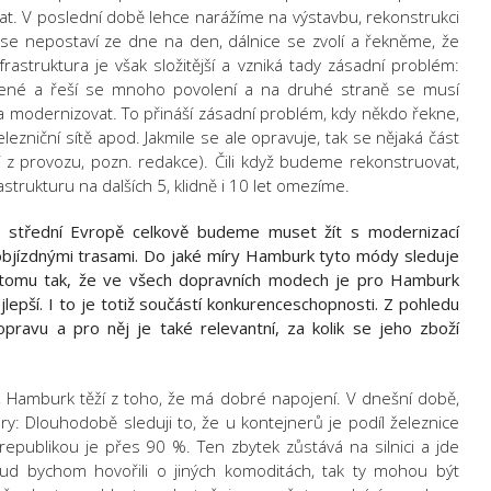
at. V poslední době lehce narážíme na výstavbu, rekonstrukci
e se nepostaví ze dne na den, dálnice se zvolí a řekněme, že
nfrastruktura je však složitější a vzniká tady zásadní problém:
ezené a řeší se mnoho povolení a na druhé straně se musí
a modernizovat. To přináší zásadní problém, kdy někdo řekne,
ezniční sítě apod. Jakmile se ale opravuje, tak se nějaká část
í z provozu, pozn. redakce). Čili když budeme rekonstruovat,
astrukturu na dalších 5, klidně i 10 let omezíme.
 střední Evropě celkově budeme muset žít s modernizací
 objízdnými trasami. Do jaké míry Hamburk tyto módy sleduje
 tomu tak, že ve všech dopravních modech je pro Hamburk
jlepší. I to je totiž součástí konkurenceschopnosti. Z pohledu
pravu a pro něj je také relevantní, za kolik se jeho zboží
u, Hamburk těží z toho, že má dobré napojení. V dnešní době,
y: Dlouhodobě sleduji to, že u kontejnerů je podíl železnice
ublikou je přes 90 %. Ten zbytek zůstává na silnici a jde
ud bychom hovořili o jiných komoditách, tak ty mohou být