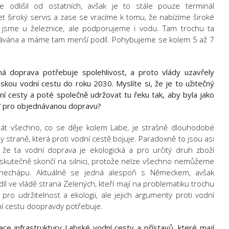
e odlišil od ostatních, avšak je to stále pouze terminál
 široký servis a zase se vracíme k tomu, že nabízíme široké
 jsme u železnice, ale podporujeme i vodu. Tam trochu ta
bávána a máme tam menší podíl. Pohybujeme se kolem 5 až 7
á doprava potřebuje spolehlivost, a proto vlády uzavřely
kou vodní cestu do roku 2030. Myslíte si, že je to užitečný
ní cesty a poté společně udržovat tu řeku tak, aby byla jako
dy“ pro objednávanou dopravu?
át všechno, co se děje kolem Labe, je strašně dlouhodobé
 straně, která proti vodní cestě bojuje. Paradoxně to jsou asi
 že ta vodní doprava je ekologická a pro určitý druh zboží
skutečně skončí na silnici, protože nelze všechno nemůžeme
i nechápu. Aktuálně se jedná alespoň s Německem, avšak
l ve vládě strana Zelených, kteří mají na problematiku trochu
 pro udržitelnost a ekologii, ale jejich argumenty proti vodní
í cestu doopravdy potřebuje.
ce infrastruktury Labské vodní cesty a přístavů, které mají