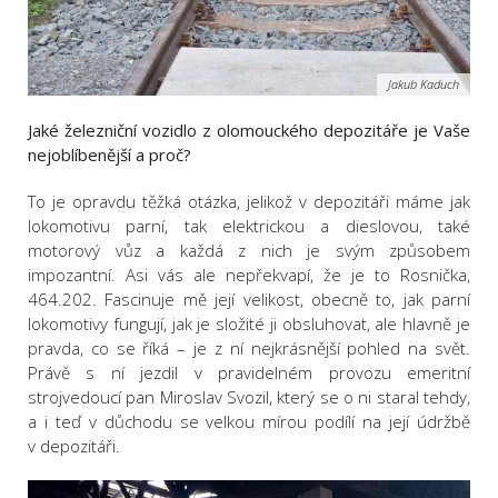
Jakub Kaduch
Jaké železniční vozidlo z olomouckého depozitáře je Vaše
nejoblíbenější a proč?
To je opravdu těžká otázka, jelikož v depozitáři máme jak
lokomotivu parní, tak elektrickou a dieslovou, také
motorový vůz a každá z nich je svým způsobem
impozantní. Asi vás ale nepřekvapí, že je to Rosnička,
464.202. Fascinuje mě její velikost, obecně to, jak parní
lokomotivy fungují, jak je složité ji obsluhovat, ale hlavně je
pravda, co se říká – je z ní nejkrásnější pohled na svět.
Právě s ní jezdil v pravidelném provozu emeritní
strojvedoucí pan Miroslav Svozil, který se o ni staral tehdy,
a i teď v důchodu se velkou mírou podílí na její údržbě
v depozitáři.