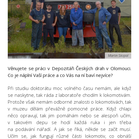
Martin Skopal
Věnujete se práci v Depozitáři Českých drah v Olomouci.
Co je náplní Vaší práce a co Vás na ní baví nejvíce?
Při studiu doktorátu moc volného času nemám, ale když
se naskytne, tak ráda z laboratoře chodím k lokomotivám.
Protože však nemám odborné znalosti o lokomotivách, tak
v muzeu dělám převážně pomocné práce. Když chlapi
něco opravují, tak jim pomáhám nebo se alespoň učím,
v takovém depu se hodí každá ruka i jen třeba
na podávání nářadí. A jak se říká, někde se začít musí.
Učím se, jak fungují různé části lokomotiv, co obnáší