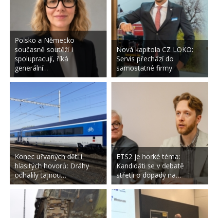
Polsko a Německo
současně soutěží i
Nová kapitola CZ LOKO:
spolupracují, říká
Servis přechází do
generální…
samostatné firmy
Konec uřvaných dětí i
ETS2 je horké téma:
hlasitých hovorů: Dráhy
Kandidáti se v debatě
odhalily tajnou…
střetli o dopady na…