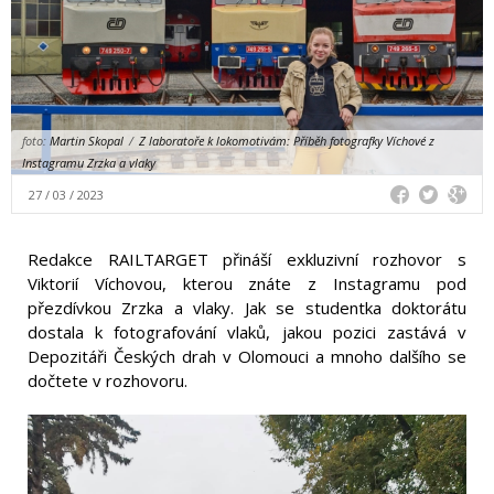
foto:
Martin Skopal
/
Z laboratoře k lokomotivám: Příběh fotografky Víchové z
Instagramu Zrzka a vlaky
27 / 03 / 2023
Redakce RAILTARGET přináší exkluzivní rozhovor s
Viktorií Víchovou, kterou znáte z Instagramu pod
přezdívkou Zrzka a vlaky. Jak se studentka doktorátu
dostala k fotografování vlaků, jakou pozici zastává v
Depozitáři Českých drah v Olomouci a mnoho dalšího se
dočtete v rozhovoru.