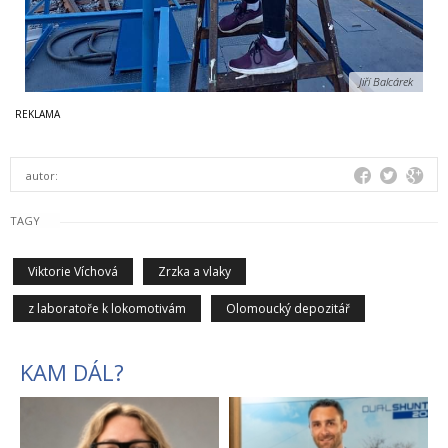
Jiří Balcárek
autor:
TAGY
Viktorie Víchová
Zrzka a vlaky
z laboratoře k lokomotivám
Olomoucký depozitář
KAM DÁL?