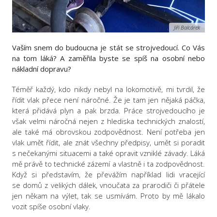
Jiří Balcárek
Vaším snem do budoucna je stát se strojvedoucí. Co Vás
na tom láká? A zaměřila byste se spíš na osobní nebo
nákladní dopravu?
Téměř každý, kdo nikdy nebyl na lokomotivě, mi tvrdil, že
řídit vlak přece není náročné. Že je tam jen nějaká páčka,
která přidává plyn a pak brzda. Práce strojvedoucího je
však velmi náročná nejen z hlediska technických znalostí,
ale také má obrovskou zodpovědnost. Není potřeba jen
vlak umět řídit, ale znát všechny předpisy, umět si poradit
s nečekanými situacemi a také opravit vzniklé závady. Láká
mě právě to technické zázemí a vlastně i ta zodpovědnost.
Když si představím, že převážím například lidi vracející
se domů z velikých dálek, vnoučata za prarodiči či přátele
jen někam na výlet, tak se usmívám. Proto by mě lákalo
vozit spíše osobní vlaky.