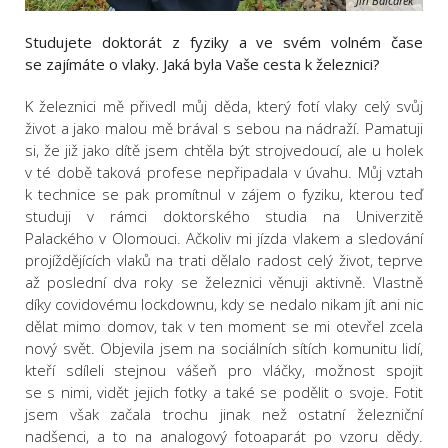
Jiří Balcárek
Studujete doktorát z fyziky a ve svém volném čase
se zajímáte o vlaky. Jaká byla Vaše cesta k železnici?
K železnici mě přivedl můj děda, který fotí vlaky celý svůj
život a jako malou mě brával s sebou na nádraží. Pamatuji
si, že již jako dítě jsem chtěla být strojvedoucí, ale u holek
v té době taková profese nepřipadala v úvahu. Můj vztah
k technice se pak promítnul v zájem o fyziku, kterou teď
studuji v rámci doktorského studia na Univerzitě
Palackého v Olomouci. Ačkoliv mi jízda vlakem a sledování
projíždějících vlaků na trati dělalo radost celý život, teprve
až poslední dva roky se železnici věnuji aktivně. Vlastně
díky covidovému lockdownu, kdy se nedalo nikam jít ani nic
dělat mimo domov, tak v ten moment se mi otevřel zcela
nový svět. Objevila jsem na sociálních sítích komunitu lidí,
kteří sdíleli stejnou vášeň pro vláčky, možnost spojit
se s nimi, vidět jejich fotky a také se podělit o svoje. Fotit
jsem však začala trochu jinak než ostatní železniční
nadšenci, a to na analogový fotoaparát po vzoru dědy.