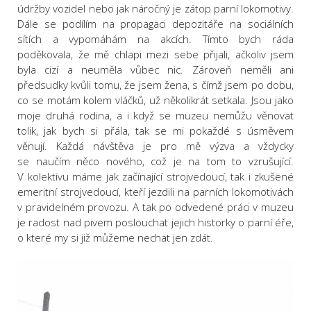
údržby vozidel nebo jak náročný je zátop parní lokomotivy.
Dále se podílím na propagaci depozitáře na sociálních
sítích a vypomáhám na akcích. Tímto bych ráda
poděkovala, že mě chlapi mezi sebe přijali, ačkoliv jsem
byla cizí a neuměla vůbec nic. Zároveň neměli ani
předsudky kvůli tomu, že jsem žena, s čímž jsem po dobu,
co se motám kolem vláčků, už několikrát setkala. Jsou jako
moje druhá rodina, a i když se muzeu nemůžu věnovat
tolik, jak bych si přála, tak se mi pokaždé s úsměvem
věnují. Každá návštěva je pro mě výzva a vždycky
se naučím něco nového, což je na tom to vzrušující.
V kolektivu máme jak začínající strojvedoucí, tak i zkušené
emeritní strojvedoucí, kteří jezdili na parních lokomotivách
v pravidelném provozu. A tak po odvedené práci v muzeu
je radost nad pivem poslouchat jejich historky o parní éře,
o které my si již můžeme nechat jen zdát.