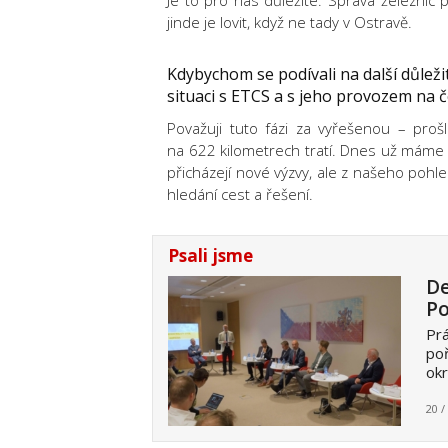
Je to pro nás důležité. Správa železnic 
jinde je lovit, když ne tady v Ostravě.
Kdybychom se podívali na další důleži
situaci s ETCS a s jeho provozem na č
Považuji tuto fázi za vyřešenou – pro
na 622 kilometrech tratí. Dnes už máme 
přicházejí nové výzvy, ale z našeho pohl
hledání cest a řešení.
Psali jsme
De
Po
Prá
poř
okr
20 /