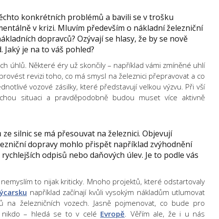
ěchto konkrétních problémů a bavili se v trošku
mentálně v krizi. Mluvím především o nákladní železniční
ákladních dopravců? Ozývají se hlasy, že by se nově
. Jaký je na to váš pohled?
ých úhlů. Některé éry už skončily – například vámi zmíněné uhlí
 provést revizi toho, co má smysl na železnici přepravovat a co
notlivé vozové zásilky, které představují velkou výzvu. Při vší
chou situaci a pravděpodobně budou muset více aktivně
ze silnic se má přesouvat na železnici. Objevují
elezniční dopravy mohlo přispět například zvýhodnění
ou rychlejších odpisů nebo daňových úlev. Je to podle vás
 a nemyslím to nijak kriticky. Mnoho projektů, které odstartovaly
ýcarsku
například začínají kvůli vysokým nákladům utlumovat
ů na železničních vozech. Jasně pojmenovat, co bude pro
í nikdo – hledá se to v celé
Evropě
. Věřím ale, že i u nás