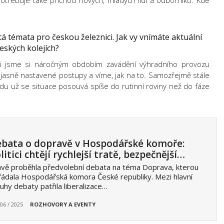
potřebuje také příchod nových, mladých lidí a odborníků. Kde
tá témata pro českou železnici. Jak vy vnímáte aktuální
eských kolejích?
šli jsme si náročným obdobím zavádění výhradního provozu
jasně nastavené postupy a víme, jak na to. Samozřejmě stále
edu už se situace posouvá spíše do rutinní roviny než do fáze
bata o dopravě v Hospodářské komoře:
litici chtějí rychlejší tratě, bezpečnější…
vě proběhla předvolební debata na téma Doprava, kterou
ádala Hospodářská komora České republiky. Mezi hlavní
uhy debaty patřila liberalizace…
 06 / 2025
ROZHOVORY A EVENTY