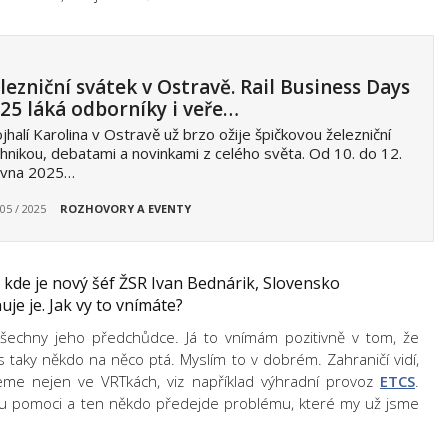
lezniční svátek v Ostravě. Rail Business Days
25 láká odborníky i veře…
jhalí Karolina v Ostravě už brzo ožije špičkovou železniční
hnikou, debatami a novinkami z celého světa. Od 10. do 12.
rvna 2025…
 05 / 2025
ROZHOVORY A EVENTY
kde je nový šéf ŽSR Ivan Bednárik, Slovensko
je je. Jak vy to vnímáte?
všechny jeho předchůdce. Já to vnímám pozitivně v tom, že
s taky někdo na něco ptá. Myslím to v dobrém. Zahraničí vidí,
eme nejen ve VRTkách, viz například výhradní provoz
ETCS
.
u pomoci a ten někdo předejde problému, které my už jsme