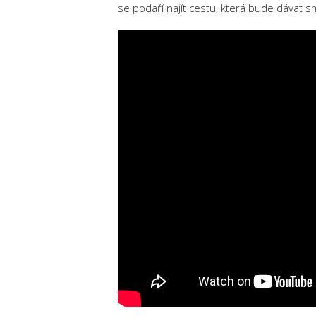
se podaří najít cestu, která bude dávat s