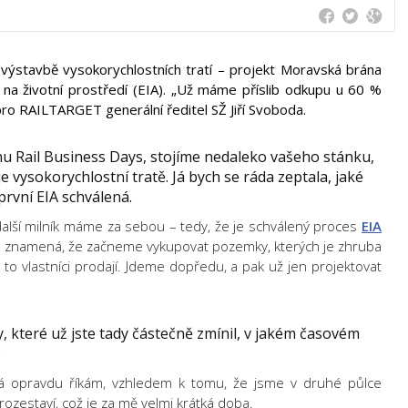
 výstavbě vysokorychlostních tratí – projekt Moravská brána
na životní prostředí (EIA). „Už máme příslib odkupu u 60 %
ro RAILTARGET generální ředitel SŽ Jiří Svoboda.
rhu Rail Business Days, stojíme nedaleko vašeho stánku,
 vysokorychlostní tratě. Já bych se ráda zeptala, jaké
první EIA schválená.
další milník máme za sebou – tedy, že je schválený proces
EIA
 znamená, že začneme vykupovat pozemky, kterých je zhruba
to vlastníci prodají. Jdeme dopředu, a pak už jen projektovat
, které už jste tady částečně zmínil, v jakém časovém
?
á opravdu říkám, vzhledem k tomu, že jsme v druhé půlce
 rozestaví, což je za mě velmi krátká doba.