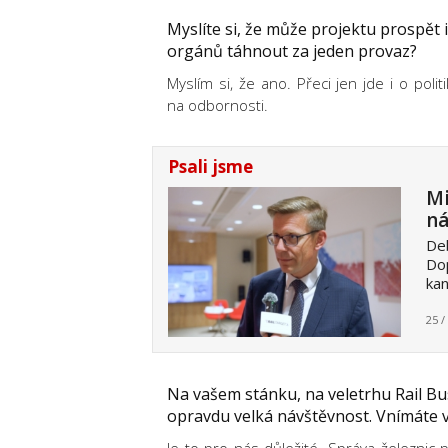
M
yslíte si, že může projektu prospě
orgánů táhnout za jeden provaz?
Myslím si, že ano. Přeci jen jde i o pol
na odbornosti.
Psali jsme
Mi
ná
De
Dop
ka
25 /
Na vašem stánku, na veletrhu Rail Bu
opravdu velká návštěvnost. Vnímáte v