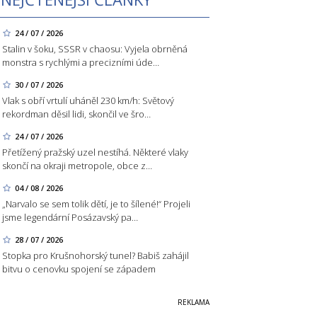
24 / 07 / 2026
Stalin v šoku, SSSR v chaosu: Vyjela obrněná
monstra s rychlými a precizními úde…
30 / 07 / 2026
Vlak s obří vrtulí uháněl 230 km/h: Světový
rekordman děsil lidi, skončil ve šro…
24 / 07 / 2026
Přetížený pražský uzel nestíhá. Některé vlaky
skončí na okraji metropole, obce z…
04 / 08 / 2026
„Narvalo se sem tolik dětí, je to šílené!“ Projeli
jsme legendární Posázavský pa…
28 / 07 / 2026
Stopka pro Krušnohorský tunel? Babiš zahájil
bitvu o cenovku spojení se západem