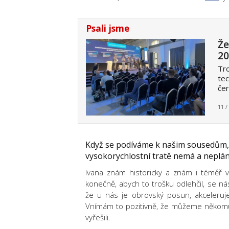
Psali jsme
Že
20
Tro
tec
če
11 /
Když se podíváme k našim sousedům, 
vysokorychlostní tratě nemá a neplánu
Ivana znám historicky a znám i téměř 
konečně, abych to trošku odlehčil, se ná
že u nás je obrovský posun, akceleruj
Vnímám to pozitivně, že můžeme někom
vyřešili.