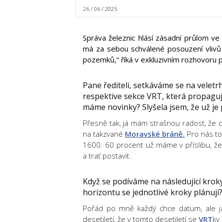
26 / 06 / 2025
Správa železnic hlásí zásadní průlom ve
má za sebou schválené posouzení vlivů 
pozemků,“ říká v exkluzivním rozhovoru p
Pane řediteli, setkáváme se na velet
respektive sekce VRT, která propaguje
máme novinky? Slyšela jsem, že už je 
Přesně tak, já mám strašnou radost, že 
na takzvané
Moravské bráně.
Pro nás to
1600. 60 procent už máme v příslibu, že 
a trať postavit.
Když se podíváme na následující kroky
horizontu se jednotlivé kroky plánují
Pořád po mně každý chce datum, ale j
desetiletí, že v tomto desetiletí se
VRT
ky