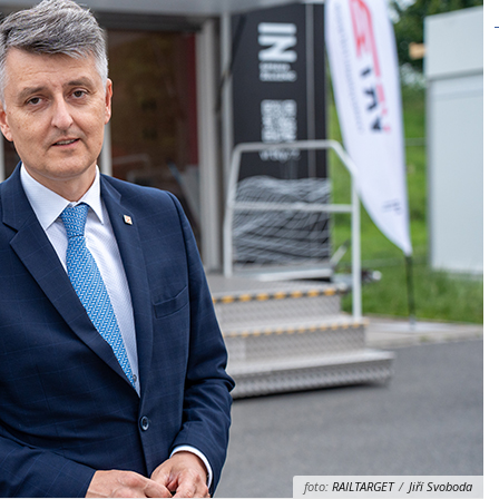
foto:
RAILTARGET
/
Jiří Svoboda