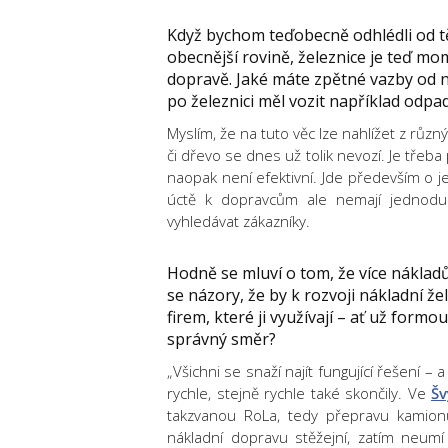
Když bychom teď
obecně odhlédli od t
obecnější rovině, železnice je teď mo
dopravě. Jaké máte zpětné vazby od n
po železnici měl vozit například odpad
Myslím, že na tuto věc lze nahlížet z různ
či dřevo se dnes už tolik nevozí. Je třeba
naopak není efektivní. Jde především o jed
úctě k dopravcům ale nemají jednodu
vyhledávat zákazníky.
Hodně se mluví o tom, že více nákladů 
se názory, že by k rozvoji nákladní ž
firem, které ji využívají – ať už form
správný směr?
„Všichni se snaží najít fungující řešení –
rychle, stejně rychle také skončily. Ve
Šv
takzvanou RoLa, tedy přepravu kamion
nákladní dopravu stěžejní, zatím neum