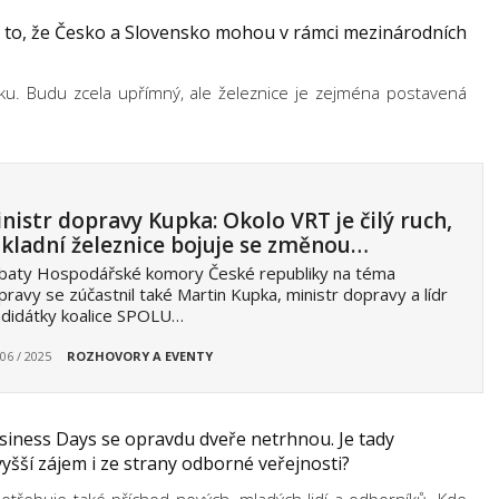
t i to, že Česko a Slovensko mohou v rámci mezinárodních
itiku. Budu zcela upřímný, ale železnice je zejména postavená
nistr dopravy Kupka: Okolo VRT je čilý ruch,
kladní železnice bojuje se změnou…
baty Hospodářské komory České republiky na téma
ravy se zúčastnil také Martin Kupka, ministr dopravy a lídr
ndidátky koalice SPOLU…
 06 / 2025
ROZHOVORY A EVENTY
siness Days se opravdu dveře netrhnou. Je tady
yšší zájem i ze strany odborné veřejnosti?