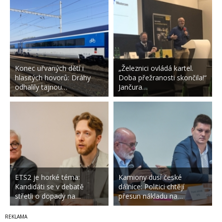
Konec uřvaných dětí i
„Železnici ovládá kartel.
hlasitých hovorů: Dráhy
Doba přežranosti skončila!“
odhalily tajnou…
Jančura…
ETS2 je horké téma:
Kamiony dusí české
Kandidáti se v debatě
dálnice: Politici chtějí
střetli o dopady na…
přesun nákladu na…