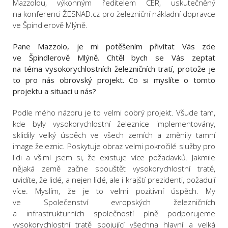
Mazzolou, výkonným ředitelem CER, uskutečněný
na konferenci ŽESNAD.cz pro železniční nákladní dopravce
ve Špindlerově Mlýně.
Pane Mazzolo, je mi potěšením přivítat Vás zde
ve Špindlerově Mlýně.
Chtěl bych se Vás zeptat
na téma vysokorychlostních železničních tratí, protože je
to pro nás obrovský projekt. Co si myslíte o tomto
projektu a situaci u nás?
Podle mého názoru je to velmi dobrý projekt. Všude tam,
kde byly vysokorychlostní železnice implementovány,
sklidily velký úspěch ve všech zemích a změnily tamní
image železnic. Poskytuje obraz velmi pokročilé služby pro
lidi a všiml jsem si, že existuje více požadavků. Jakmile
nějaká země začne spouštět vysokorychlostní tratě,
uvidíte, že lidé, a nejen lidé, ale i krajští prezidenti, požadují
více. Myslím, že je to velmi pozitivní úspěch. My
ve Společenství evropských železničních
a infrastrukturních společností plně podporujeme
vysokorychlostní tratě spojující všechna hlavní a velká