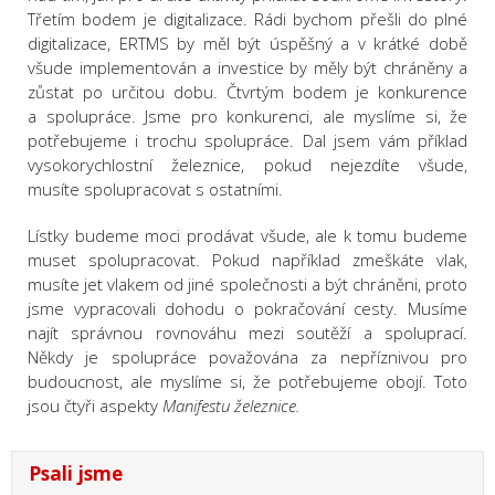
Třetím bodem je digitalizace. Rádi bychom přešli do plné
digitalizace, ERTMS by měl být úspěšný a v krátké době
všude implementován a investice by měly být chráněny a
zůstat po určitou dobu. Čtvrtým bodem je konkurence
a spolupráce. Jsme pro konkurenci, ale myslíme si, že
potřebujeme i trochu spolupráce. Dal jsem vám příklad
vysokorychlostní železnice, pokud nejezdíte všude,
musíte spolupracovat s ostatními.
Lístky budeme moci prodávat všude, ale k tomu budeme
muset spolupracovat. Pokud například zmeškáte vlak,
musíte jet vlakem od jiné společnosti a být chráněni, proto
jsme vypracovali dohodu o pokračování cesty. Musíme
najít správnou rovnováhu mezi soutěží a spoluprací.
Někdy je spolupráce považována za nepříznivou pro
budoucnost, ale myslíme si, že potřebujeme obojí. Toto
jsou čtyři aspekty
Manifestu železnice.
Psali jsme