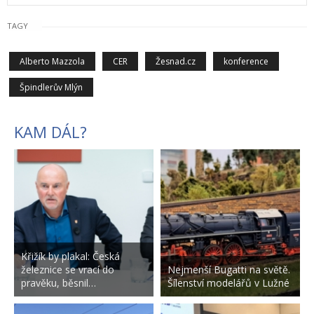
TAGY
Alberto Mazzola
CER
Žesnad.cz
konference
Špindlerův Mlýn
KAM DÁL?
Křižík by plakal: Česká
železnice se vrací do
Nejmenší Bugatti na světě.
pravěku, běsnil…
Šílenství modelářů v Lužné