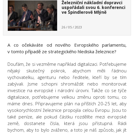
Železniční nákladní dopravci
uspořádali svou 6. konferenci
ve Špindlerově Mlýně
26 / 05 / 2023
A co očekáváte od nového Evropského parlamentu,
v tomto případě ze strategického hlediska železnice?
Doufám, že si vezměme například digitalizaci. Potřebujeme
nějaký skutečný pokrok, abychom měli řádnou
vychovatelku, agenturu nebo ředitele, kteří by se tím
zabývali. Jsme schopni shromáždit nebo monitorovat
investice na evropské i národní úrovni. Takže co se týče
digitalizace, potřebujeme velkou změnu oproti tomu, co
máme dnes. Připravujeme plán na příštích 20-25 let, aby
vysokorychlostní železnice propojila celou Evropu. Jsou to
také peníze, ale pokud částku rozdělíte mezi evropské
země, dostanete čísla, která jsou přístupná. Rádi
bychom, aby to bylo zváženo, a toto je náš způsob, jak jít