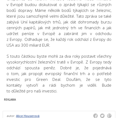
v Evropě budou diskutovat o zprávě týkající se různých
bodů dopravy. Máme několik bodů týkajících se železnic,
které jsou samozřejmě velmi důležité. Tato zpráva se také
zabývá Unií kapitálových trhů, jak dát dohromady burzu
cenných papírů, jak mít jednotný trh ve financích a jak
udržet peníze v Evropě a zabránit jim v odchodu
z Evropy. Odhaduje se, že každý rok odchází z Evropy do
USA asi 300 miliard EUR.
S touto částkou byste mohli za dva roky postavit všechny
vysokorychlostní železniční tratě v Evropě. Z Evropy tedy
odchází spousta peněz. Dobré je, že pojednává
o tom, jak propojit evropský finanční trh a o potřebě
investic pro Green Deal. Doufám, že se tyto
kontakty vytvoří a rádi bychom je viděli. Bude
to důležité pro naši investici.
autor:
Alice Houserová