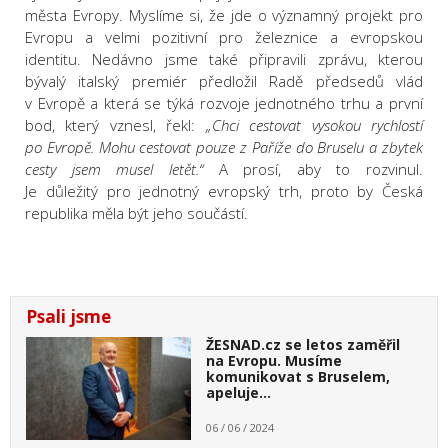
města Evropy. Myslíme si, že jde o významný projekt pro
Evropu a velmi pozitivní pro železnice a evropskou
identitu. Nedávno jsme také připravili zprávu, kterou
bývalý italský premiér předložil Radě předsedů vlád
v Evropě a která se týká rozvoje jednotného trhu a první
bod, který vznesl, řekl:
„Chci cestovat vysokou rychlostí
po Evropě. Mohu cestovat pouze z Paříže do Bruselu a zbytek
cesty jsem musel letět.“
A prosí, aby to rozvinul.
Je důležitý pro jednotný evropský trh, proto by Česká
republika měla být jeho součástí.
Psali jsme
ŽESNAD.cz se letos zaměřil
na Evropu. Musíme
komunikovat s Bruselem,
apeluje…
06 / 06 / 2024