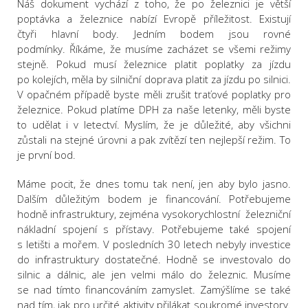
Náš dokument vychází z toho, že po železnici je větší
poptávka a železnice nabízí Evropě příležitost. Existují
čtyři hlavní body. Jedním bodem jsou rovné
podmínky. Říkáme, že musíme zacházet se všemi režimy
stejně. Pokud musí železnice platit poplatky za jízdu
po kolejích, měla by silniční doprava platit za jízdu po silnici.
V opačném případě byste měli zrušit traťové poplatky pro
železnice. Pokud platíme DPH za naše letenky, měli byste
to udělat i v letectví. Myslím, že je důležité, aby všichni
zůstali na stejné úrovni a pak zvítězí ten nejlepší režim. To
je první bod.
Máme pocit, že dnes tomu tak není, jen aby bylo jasno.
Dalším důležitým bodem je financování. Potřebujeme
hodně infrastruktury, zejména vysokorychlostní železniční
nákladní spojení s přístavy. Potřebujeme také spojení
s letišti a mořem. V posledních 30 letech nebyly investice
do infrastruktury dostatečné. Hodně se investovalo do
silnic a dálnic, ale jen velmi málo do železnic. Musíme
se nad tímto financováním zamyslet. Zamýšlíme se také
nad tím, jak pro určité aktivity přilákat soukromé investory.