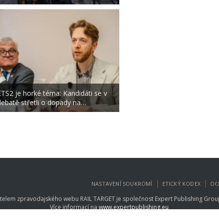
ETS2 je horké téma: Kandidáti se v
debatě střetli o dopady na…
|
|
NASTAVENÍ SOUKROMÍ
ETICKÝ KODEX
OC
telem zpravodajského webu RAIL TARGET je společnost
Expert Publishing Group
Více informací na
www.expertpublishing.eu