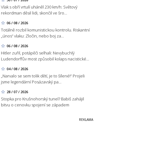
Vlak s obří vrtulí uháněl 230 km/h: Světový
rekordman děsil lidi, skončil ve šro…
06 / 08 / 2026
Totálně rozbil komunistickou kontrolu. Riskantní
„únos“ vlaku: Zločin, nebo boj za…
06 / 08 / 2026
Hitler zuřil, potápěči selhali: Nevybuchlý
Ludendorffův most způsobil kolaps nacistické…
04 / 08 / 2026
„Narvalo se sem tolik dětí, je to šílené!“ Projeli
jsme legendární Posázavský pa…
28 / 07 / 2026
Stopka pro Krušnohorský tunel? Babiš zahájil
bitvu o cenovku spojení se západem