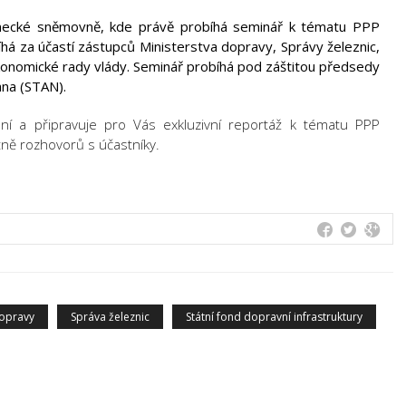
ecké sněmovně, kde právě probíhá seminář k tématu PPP
há za účastí zástupců Ministerstva dopravy, Správy železnic,
ekonomické rady vlády. Seminář probíhá pod záštitou předsedy
na (STAN).
ní a připravuje pro Vás exkluzivní reportáž k tématu PPP
etně rozhovorů s účastníky.
dopravy
Správa železnic
Státní fond dopravní infrastruktury