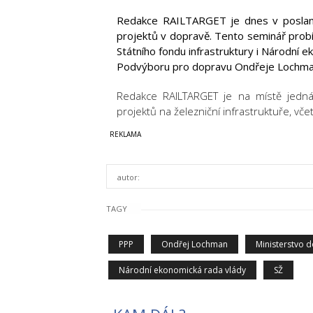
Redakce RAILTARGET je dnes v poslan
projektů v dopravě. Tento seminář probí
Státního fondu infrastruktury i Národní 
Podvýboru pro dopravu Ondřeje Lochma
Redakce RAILTARGET je na místě jedná
projektů na železniční infrastruktuře, vč
autor:
TAGY
PPP
Ondřej Lochman
Ministerstvo 
Národní ekonomická rada vlády
SŽ