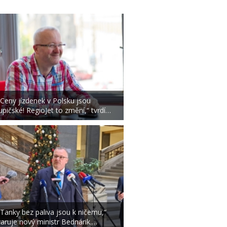
„Ceny jízdenek v Polsku jsou
lupičské! RegioJet to změní,“ tvrdí…
„Tanky bez paliva jsou k ničemu,“
varuje nový ministr Bednárik.…