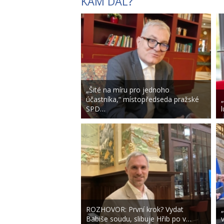
KAM DÁL?
„Šité na míru pro jednoho
účastníka,“ místopředseda pražské
SPD…
ROZHOVOR: První krok? Vydat
Babiše soudu, slibuje Hřib po v…