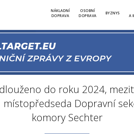
NÁKLADNÍ
OSOBNÍ
BYZNYS
DOPRAVA
DOPRAVA
A 
odlouženo do roku 2024, mezití
ká místopředseda Dopravní se
komory Sechter