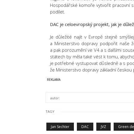
Hospodářské komoře vytvořit pracovní sk
podílet.
DAC je celoevropský projekt, jak je důle
Je důležité najít v Evropě stejně smýš
a Ministerstvo dopravy podpořit naše ž
a pak porozumění ve V4 a s dalšími sous
státech by měla také vést k tomu, abych
je potřebné vystupovat důsledně a s pod
že Ministerstvo dopravy základní českou p
autor:
TAGY
Jan Sechter
DAC
JVZ
Green de