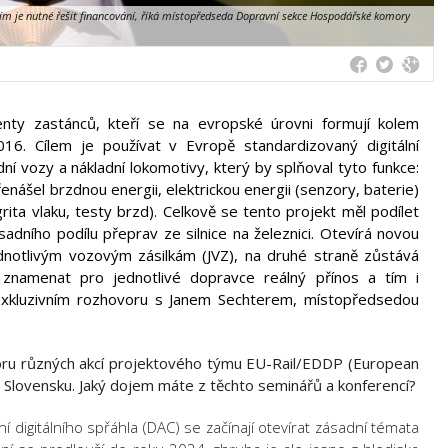
ím je nutné řešit financování, říká místopředseda Dopravní sekce Hospodářské komory
enty zastánců, kteří se na evropské úrovni formují kolem
16. Cílem je používat v Evropě standardizovaný digitální
í vozy a nákladní lokomotivy, který by splňoval tyto funkce:
enášel brzdnou energii, elektrickou energii (senzory, baterie)
egrita vlaku, testy brzd). Celkově se tento projekt měl podílet
adního podílu přeprav ze silnice na železnici. Otevírá novou
notlivým vozovým zásilkám (JVZ), na druhé straně zůstává
znamenat pro jednotlivé dopravce reálný přínos a tím i
 exkluzivním rozhovoru s Janem Sechterem, místopředsedou
ru různých akcí projektového týmu EU-Rail/EDDP (European
Slovensku. Jaký dojem máte z těchto seminářů a konferencí?
 digitálního spřáhla (DAC) se začínají otevírat zásadní témata