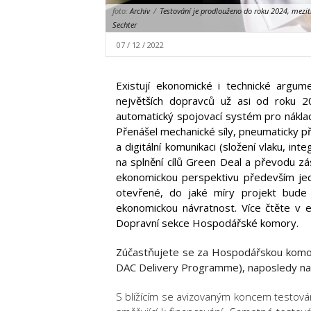
foto:
Archiv
/
Testování je prodlouženo do roku 2024, mezit
Sechter
07 / 12 / 2022
Existují ekonomické i technické argum
největších dopravců už asi od roku 20
automatický spojovací systém pro nákladn
Přenášel mechanické síly, pneumaticky př
a digitální komunikaci (složení vlaku, int
na splnění cílů Green Deal a převodu zás
ekonomickou perspektivu především jed
otevřené, do jaké míry projekt bude 
ekonomickou návratnost. Více čtěte v
Dopravní sekce Hospodářské komory.
Zúčastňujete se za Hospodářskou komo
DAC Delivery Programme), naposledy na 
S blížícím se avizovaným koncem testování