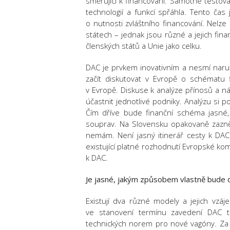
směřující k financování. Samotné testová
technologií a funkcí spřáhla. Tento čas
o nutnosti zvláštního financování. Nelz
státech – jednak jsou různé a jejich fin
členských států a Unie jako celku.
DAC je prvkem inovativním a nesmí naruši
začít diskutovat v Evropě o schématu f
v Evropě. Diskuse k analýze přínosů a ná
účastnit jednotlivé podniky. Analýzu si
Čím dříve bude finanční schéma jasné,
souprav. Na Slovensku opakovaně zazně
nemám. Není jasný itinerář cesty k DAC
existující platné rozhodnutí Evropské k
k DAC.
Je jasné, jakým způsobem vlastně bude d
Existují dva různé modely a jejich vzá
ve stanovení termínu zavedení DAC t
technických norem pro nové vagóny. Za 