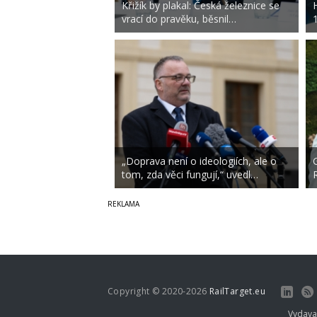
Křižík by plakal: Česká železnice se
vrací do pravěku, běsnil…
„Doprava není o ideologiích, ale o
tom, zda věci fungují,“ uvedl…
Copyright © 2020-2026
RailTarget.eu
Vydava