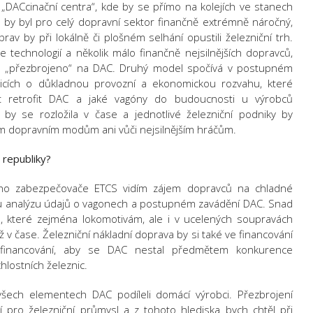
n „DACcinační centra“, kde by se přímo na kolejích ve stanech
l by byl pro celý dopravní sektor finančně extrémně náročný,
rav by při lokálně či plošném selhání opustili železniční trh.
technologií a několik málo finančně nejsilnějších dopravců,
em „přezbrojeno“ na DAC. Druhý model spočívá v postupném
nicích o důkladnou provozní a ekonomickou rozvahu, které
ut retrofit DAC a jaké vagóny do budoucnosti u výrobců
by se rozložila v čase a jednotlivé železniční podniky by
ým dopravním modům ani vůči nejsilnějším hráčům.
 republiky?
ho zabezpečovače ETCS vidím zájem dopravců na chladné
 analýzu údajů o vagonech a postupném zavádění DAC. Snad
, které zejména lokomotivám, ale i v ucelených soupravách
ž v čase. Železniční nákladní doprava by si také ve financování
ní financování, aby se DAC nestal předmětem konkurence
hlostních železnic.
všech elementech DAC podíleli domácí výrobci. Přezbrojení
tí pro železniční průmysl a z tohoto hlediska bych chtěl při