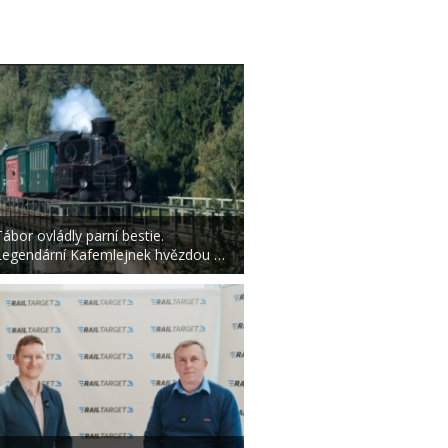
Tábor ovládly parní bestie.
Legendární Kafemlejnek hvězdou …