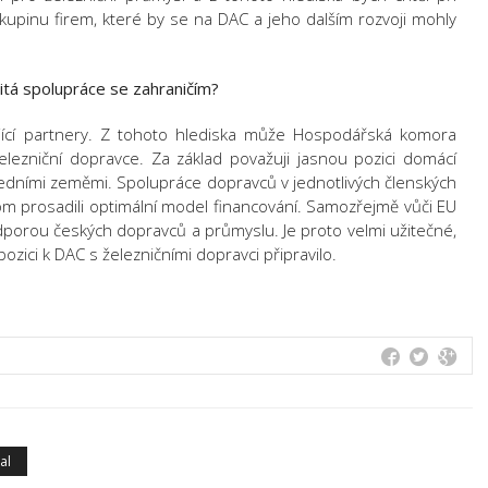
upinu firem, které by se na DAC a jeho dalším rozvoji mohly
žitá spolupráce se zahraničím?
lející partnery. Z tohoto hlediska může Hospodářská komora
elezniční dopravce. Za základ považuji jasnou pozici domácí
edními zeměmi. Spolupráce dopravců v jednotlivých členských
om prosadili optimální model financování. Samozřejmě vůči EU
porou českých dopravců a průmyslu. Je proto velmi užitečné,
ozici k DAC s železničními dopravci připravilo.
al