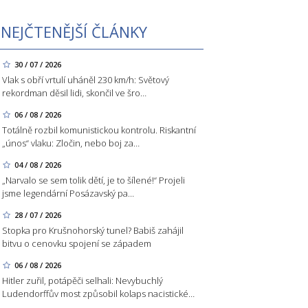
NEJČTENĚJŠÍ ČLÁNKY
30 / 07 / 2026
Vlak s obří vrtulí uháněl 230 km/h: Světový
rekordman děsil lidi, skončil ve šro…
06 / 08 / 2026
Totálně rozbil komunistickou kontrolu. Riskantní
„únos“ vlaku: Zločin, nebo boj za…
04 / 08 / 2026
„Narvalo se sem tolik dětí, je to šílené!“ Projeli
jsme legendární Posázavský pa…
28 / 07 / 2026
Stopka pro Krušnohorský tunel? Babiš zahájil
bitvu o cenovku spojení se západem
06 / 08 / 2026
Hitler zuřil, potápěči selhali: Nevybuchlý
Ludendorffův most způsobil kolaps nacistické…