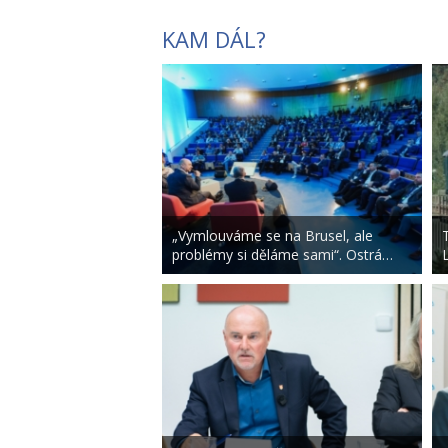
KAM DÁL?
„Vymlouváme se na Brusel, ale
problémy si děláme sami“. Ostrá…