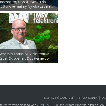
Hrochostroj chystá investici do
160tunové mašiny. Výroba zabere…
Generální ředitel MSV elektronika
Radek Škrobánek: Dodáváme do…
|
|
NASTAVENÍ SOUKROMÍ
ETICKÝ KODEX
OC
telem zpravodajského webu RAIL TARGET je společnost
Expert Publishing Group