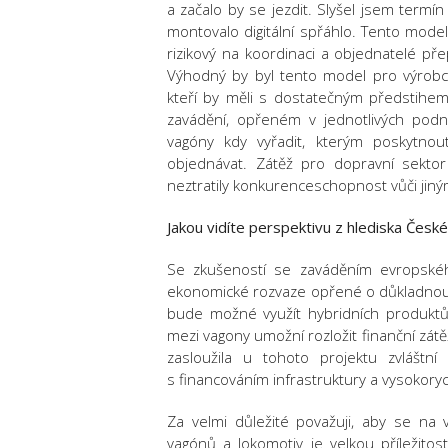
a začalo by se jezdit. Slyšel jsem termí
montovalo digitální spřáhlo. Tento mode
rizikový na koordinaci a objednatelé přep
Výhodný by byl tento model pro výrobce 
kteří by měli s dostatečným předstih
zavádění, opřeném v jednotlivých pod
vagóny kdy vyřadit, kterým poskytno
objednávat. Zátěž pro dopravní sektor 
neztratily konkurenceschopnost vůči jin
Jakou vidíte perspektivu z hlediska České
Se zkušeností se zaváděním evropské
ekonomické rozvaze opřené o důkladnou
bude možné využít hybridních produktů
mezi vagony umožní rozložit finanční zátě
zasloužila u tohoto projektu zvlášt
s financováním infrastruktury a vysokoryc
Za velmi důležité považuji, aby se na 
vagónů a lokomotiv je velkou příležitos