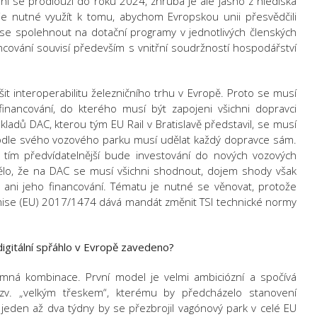
ní se prodlouží do roku 2024, zhruba je ale jasno z hlediska
 je nutné využít k tomu, abychom Evropskou unii přesvědčili
e se spolehnout na dotační programy v jednotlivých členských
ancování souvisí především s vnitřní soudržností hospodářství
t interoperabilitu železničního trhu v Evropě. Proto se musí
inancování, do kterého musí být zapojeni všichni dopravci
kladů DAC, kterou tým EU Rail v Bratislavě představil, se musí
 podle svého vozového parku musí udělat každý dopravce sám.
 tím předvídatelnější bude investování do nových vozových
lo, že na DAC se musí všichni shodnout, dojem shody však
 ani jeho financování. Tématu je nutné se věnovat, protože
omise (EU) 2017/1474 dává mandát změnit TSI technické normy
igitální spřáhlo v Evropě zavedeno?
jemná kombinace. První model je velmi ambiciózní a spočívá
zv. „velkým třeskem“, kterému by předcházelo stanovení
jeden až dva týdny by se přezbrojil vagónový park v celé EU