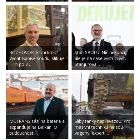
ROZHOVOR: První krok?
Štáb SPOLU: Nic nekončí,
Vydat Babiše soudu, slibuje
ale je na čase vystřízlivět.
Hřib po v…
Stanjurova…
METRANS sází na baterie a
Sliby tanky nepřevezou. Pro
expanduje na Balkán. O
masivní techniku nejsou
budoucnosti…
vagony, experti…