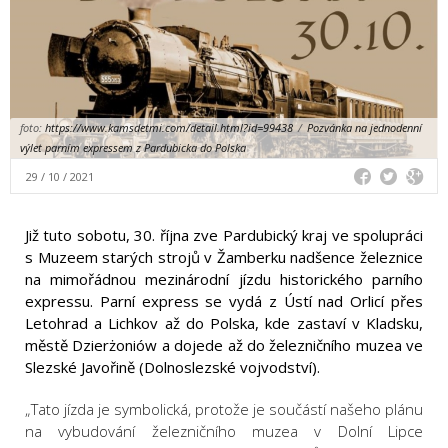
foto:
https://www.kamsdetmi.com/detail.html?id=99438
/
Pozvánka na jednodenní
výlet parním expressem z Pardubicka do Polska
29 / 10 / 2021
Již tuto sobotu, 30. října zve Pardubický kraj ve spolupráci
s Muzeem starých strojů v Žamberku nadšence železnice
na mimořádnou mezinárodní jízdu historického parního
expressu. Parní express se vydá z Ústí nad Orlicí přes
Letohrad a Lichkov až do Polska, kde zastaví v Kladsku,
městě Dzierżoniów a dojede až do železničního muzea ve
Slezské Javořině (Dolnoslezské vojvodství).
„Tato jízda je symbolická, protože je součástí našeho plánu
na vybudování železničního muzea v Dolní Lipce