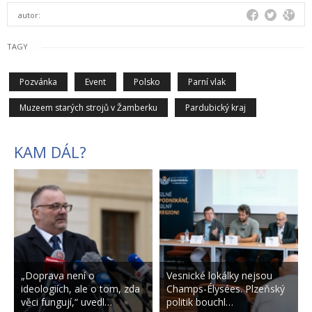
autor:
TAGY
Pozvánka
Event
Polsko
Parní vlak
Muzeem starých strojů v Žamberku
Pardubický kraj
KAM DÁL?
„Doprava není o
Vesnické lokálky nejsou
ideologiích, ale o tom, zda
Champs-Élysées. Plzeňský
věci fungují,“ uvedl…
politik bouchl…