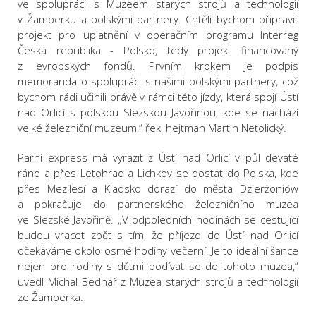
ve spolupráci s Muzeem starých strojů a technologií
v Žamberku a polskými partnery. Chtěli bychom připravit
projekt pro uplatnění v operačním programu Interreg
Česká republika - Polsko, tedy projekt financovaný
z evropských fondů. Prvním krokem je podpis
memoranda o spolupráci s našimi polskými partnery, což
bychom rádi učinili právě v rámci této jízdy, která spojí Ústí
nad Orlicí s polskou Slezskou Javořinou, kde se nachází
velké železniční muzeum,“ řekl hejtman Martin Netolický.
Parní express má vyrazit z Ústí nad Orlicí v půl deváté
ráno a přes Letohrad a Lichkov se dostat do Polska, kde
přes Mezilesí a Kladsko dorazí do města Dzierżoniów
a pokračuje do partnerského železničního muzea
ve Slezské Javořině. „V odpoledních hodinách se cestující
budou vracet zpět s tím, že příjezd do Ústí nad Orlicí
očekáváme okolo osmé hodiny večerní. Je to ideální šance
nejen pro rodiny s dětmi podívat se do tohoto muzea,“
uvedl Michal Bednář z Muzea starých strojů a technologií
ze Žamberka.