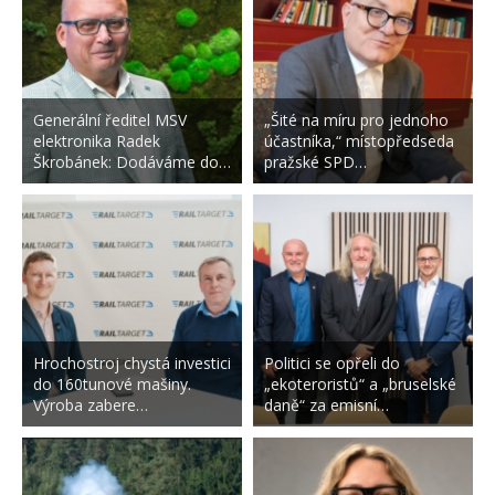
Generální ředitel MSV
„Šité na míru pro jednoho
elektronika Radek
účastníka,“ místopředseda
Škrobánek: Dodáváme do…
pražské SPD…
Hrochostroj chystá investici
Politici se opřeli do
do 160tunové mašiny.
„ekoteroristů“ a „bruselské
Výroba zabere…
daně“ za emisní…