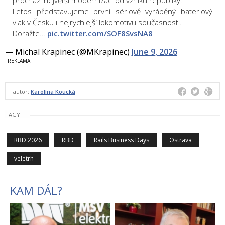
prochází největší modernizací od vzniku republiky.
Letos představujeme první sériově vyráběný bateriový
vlak v Česku i nejrychlejší lokomotivu současnosti.
Doražte…
pic.twitter.com/SOF8SvsNA8
— Michal Krapinec (@MKrapinec)
June 9, 2026
autor:
Karolína Koucká
TAGY
RBD 2026
RBD
Rails Business Days
Ostrava
veletrh
KAM DÁL?