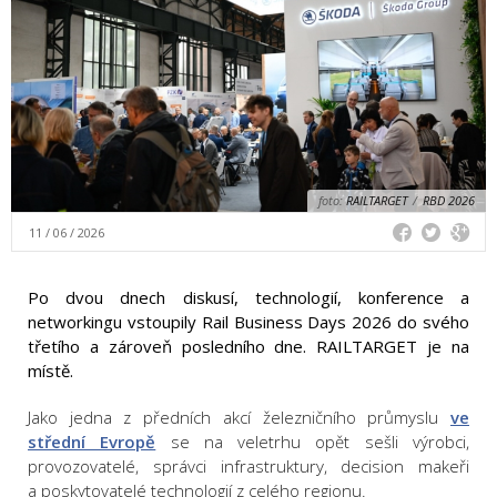
foto:
RAILTARGET
/
RBD 2026
11 / 06 / 2026
Po dvou dnech diskusí, technologií, konference a
networkingu vstoupily Rail Business Days 2026 do svého
třetího a zároveň posledního dne. RAILTARGET je na
místě.
Jako jedna z předních akcí železničního průmyslu
ve
střední Evropě
se na veletrhu opět sešli výrobci,
provozovatelé, správci infrastruktury, decision makeři
a poskytovatelé technologií z celého regionu.