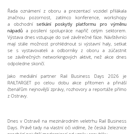
Řada oznámení z oboru a prezentací vozidel přilákala
značnou pozornost, zatímco konference, workshopy
a obchodní
setkání poskytly platformu pro výměnu
nápadů
a posílení spolupráce napříč celým sektorem.
Výstava dnes vstupuje do své závěrečné fáze. Návštěvníci
mají stále možnost prohlédnout si výstavní haly, setkat
se s vystavovateli a odborníky z oboru a zúčastnit
se závěrečných networkingových aktivit, než akce dnes
odpoledne skončí.
Jako mediální partner Rail Business Days 2026
je
RAILTARGET po celou dobu akce přítomen a přináší
čtenářům nejnovější zprávy, rozhovory a reportáže přímo
z Ostravy.
Dnes v Ostravě na mezinárodním veletrhu Rail Business
Days. Právě tady na vlastní oči vidíme, že česká železnice