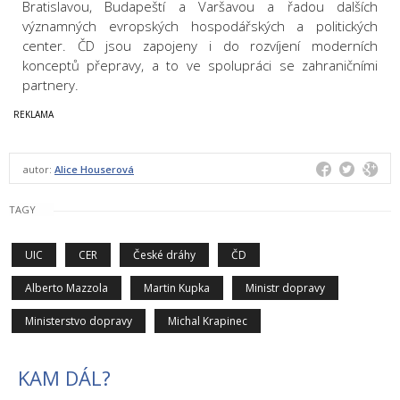
Bratislavou, Budapeští a Varšavou a řadou dalších
významných evropských hospodářských a politických
center. ČD jsou zapojeny i do rozvíjení moderních
konceptů přepravy, a to ve spolupráci se zahraničními
partnery.
autor:
Alice Houserová
TAGY
UIC
CER
České dráhy
ČD
Alberto Mazzola
Martin Kupka
Ministr dopravy
Ministerstvo dopravy
Michal Krapinec
KAM DÁL?