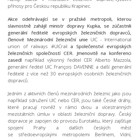
přínosy pro Českou republiku Krapinec.
Akce odehrávající se v pražské metropoli, kterou
slavnostně zahájil ministr dopravy Kupka, se zúčastnili
generální ředitelé evropských železničních dopravců,
členové Mezinárodní železniční unie
UIC - International
union of railways #UICrail
a Společenství
evropských
železničních společností CER. Jmenovitě na konferenci
zasedl
například výkonný ředitel CER Alberto Mazzola,
generální ředitel UIC François DAVENNE a další generální
ředitelé z více než 30 evropských osobních železničních
dopravců.
Jedním z aktivních členů mezinárodních železnic jako jsou
například sdružení UIC nebo CER, jsou také České dráhy,
které pracují rovněž v rámci dvou a vícestranných
mezistátních úmluv v oblasti železniční dopravy. Český
dopravce je zapojen do provozu Eurotaktu, který zajišťuje
spojení Prahy a dalších českých měst
se středoevropskými metropolemi Berlínem, Vídní,