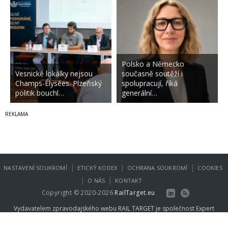
Polsko a Německo
Vesnické lokálky nejsou
současně soutěží i
Champs-Élysées. Plzeňský
spolupracují, říká
politik bouchl…
generální…
|
|
|
NASTAVENÍ SOUKROMÍ
ETICKÝ KODEX
OCHRANA SOUKROMÍ
COOKIES
|
|
O NÁS
KONTAKT
Copyright © 2020-2026
RailTarget.eu
Vydavatelem zpravodajského webu RAIL TARGET je společnost
Expert
Publishing Group s.r.o.
.
Více informací na
www.expertpublishing.eu