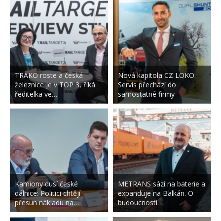
TRAKO roste a česká
Nová kapitola CZ LOKO:
železnice je v TOP 3, říká
Servis přechází do
ředitelka ve…
samostatné firmy
Kamiony dusí české
METRANS sází na baterie a
dálnice: Politici chtějí
expanduje na Balkán. O
přesun nákladu na…
budoucnosti…