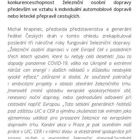
konkurenceschopnost železniční osobní dopravy
především ve vztahu k individuální automobilové dopravě
nebo letecké přepravě cestujících.
Michal Krapinec, předseda představenstva a generální
ředitel Českých drah v tomto ohledu zrekapituloval
poslední tři náročné roky fungování železniční dopravy.
„Železniční osobní dopravci v celé Evropě čelí v posledních
třech letech výzvám, které tu nebyly celá desetiletí. Jsou to
dopady pandemie COVID-19, válka na Ukrajině a extrémní
nárůst cen energií i dalších nákladů v důsledku neobvykle
vysoké inflace,“ zdůraznil a
dodal
, že současně pokračují
i ambiciózní projekty v oblasti otevírání železničního trhu.
Jmenovitě zmínil výstavbu evropské vysokorychlostní sítě,
renesanci noční dopravy, nebo zjednodušení odbavení při
cestování napříč Evropou. „Toto setkání generálních ředitelů
pod záštitou UIC a CER a výměnu zkušeností tak vnímám jako
významnou událost pro prosazení železnice na evropském
dopravím trhu. Konání akce v Praze je pak oceněním naší
práce v UIC, CER i v rámci dvou- a vícestranné spolupráce při
rozvoji služeb v mezistátní železniční dopravě,“
vyzdvihl