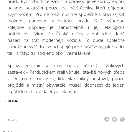
hradu Rychmburk železniční dopravou je velkou výhodou,
nejsme odkázáni pouze na návštěvníky, kteří přijedou
svým vozem. Pro ně totiž musíme společně s obcí zajistit
možnost parkování v blízkosti hradu. Další výhodou
kolejové dopravy je samozřejmě i její ekologická
přátelskost. Víme, že České dráhy v dohledné době
nasadí na trať modernější vozidla. To bude společně
s možnou vyšší frekvencí spojů pro návštěvníky jak hradu,
tak i širšího turistického okolí, velmi lákavé.
Správa železnic se krom oprav některých vlakových
zastávek v Pardubickém kraji věnuje i stavbě nových, třeba
v Orli na Chrudimsku, kde vlak nikdy nestavěl, pouze
projížděl a místní obyvatelé museli docházet do jeden
a půl kilometru vzdálených Slatiňan.
autor: