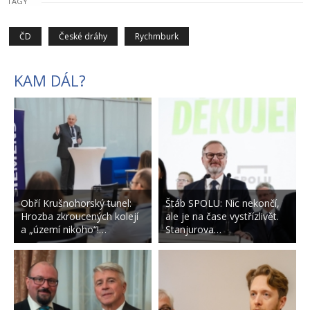
TAGY
ČD
České dráhy
Rychmburk
KAM DÁL?
Obří Krušnohorský tunel:
Štáb SPOLU: Nic nekončí,
Hrozba zkroucených kolejí
ale je na čase vystřízlivět.
a „území nikoho“!…
Stanjurova…