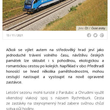
foto:
ČD
/
České dráhy
13 / 11 / 2021
Ačkoli se výlet autem na středověký hrad jeví jako
jednoduché trávení volného času, návštěvu českých
památek lze skloubit i s pohodlnou, ekologickou a
romantickou cestou po kolejích. Například v obci Předhradí
honosící se hned několika pamětihodnostmi, mohou
cestující nastoupit a vystoupit na nově opravené
zastávce.
Letošní sezonu mohli turisté z Pardubic a Chrudimi využít
víkendový vlakový spoj s názvem Rychmburk. Cesta
ze zastávky na stejnojmenný hrad zabere svižnou chůzí
sotva půl hodiny.