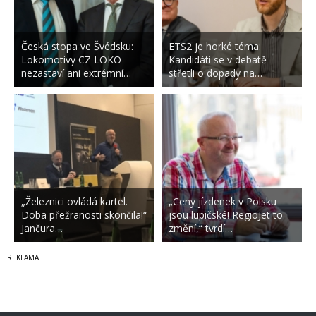
Česká stopa ve Švédsku:
ETS2 je horké téma:
Lokomotivy CZ LOKO
Kandidáti se v debatě
nezastaví ani extrémní…
střetli o dopady na…
„Železnici ovládá kartel.
„Ceny jízdenek v Polsku
Doba přežranosti skončila!“
jsou lupičské! RegioJet to
Jančura…
změní,“ tvrdí…