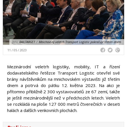
foto:
RAILTARGET
/
Mnichovský veletrh Transport Logistic pokračuje třetím dnem
11 / 05 / 2023
Mezinárodní veletrh logistiky, mobility, IT a řízení
dodavatelského řetězce Transport Logistic otevřel své
brány návštěvníkům na mnichovském výstavišti již třetím
dnem a potrvá do pátku 12. května 2023. Na akci je
přítomno přibližně 2 300 vystavovatelů ze 67 zemí, takže
je ještě mezinárodnější než v předchozích letech. Veletrh
se rozkládá na ploše 127 000 metrů čtverečních v deseti
halách a dalších venkovních plochách.