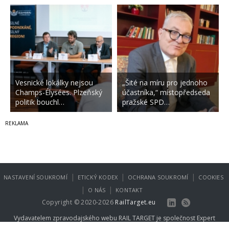
Vesnické lokálky nejsou
„Šité na míru pro jednoho
Champs-Élysées. Plzeňský
účastníka,“ místopředseda
politik bouchl…
pražské SPD…
|
|
|
NASTAVENÍ SOUKROMÍ
ETICKÝ KODEX
OCHRANA SOUKROMÍ
COOKIES
|
|
O NÁS
KONTAKT
Copyright © 2020-2026
RailTarget.eu
Vydavatelem zpravodajského webu RAIL TARGET je společnost
Expert
Publishing Group s.r.o.
.