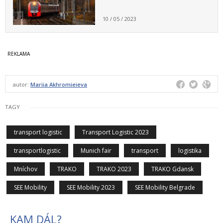
10 / 05 / 2023
autor:
Mariia Akhromieieva
TAGY
transport logistic
Transport Logistic 2023
transportlogistic
Munich fair
transport
logistika
Mníchov
TRAKO
TRAKO 2023
TRAKO Gdansk
SEE Mobility
SEE Mobility 2023
SEE Mobility Belgrade
KAM DÁL?