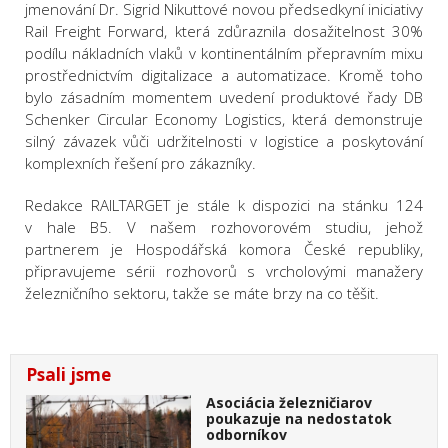
jmenování Dr. Sigrid Nikuttové novou předsedkyní iniciativy
Rail Freight Forward, která zdůraznila dosažitelnost 30%
podílu nákladních vlaků v kontinentálním přepravním mixu
prostřednictvím digitalizace a automatizace. Kromě toho
bylo zásadním momentem uvedení produktové řady DB
Schenker Circular Economy Logistics, která demonstruje
silný závazek vůči udržitelnosti v logistice a poskytování
komplexních řešení pro zákazníky.
Redakce RAILTARGET je stále k dispozici na stánku 124
v hale B5. V našem rozhovorovém studiu, jehož
partnerem je Hospodářská komora České republiky,
připravujeme sérii rozhovorů s vrcholovými manažery
železničního sektoru, takže se máte brzy na co těšit.
Psali jsme
Asociácia železničiarov
poukazuje na nedostatok
odborníkov