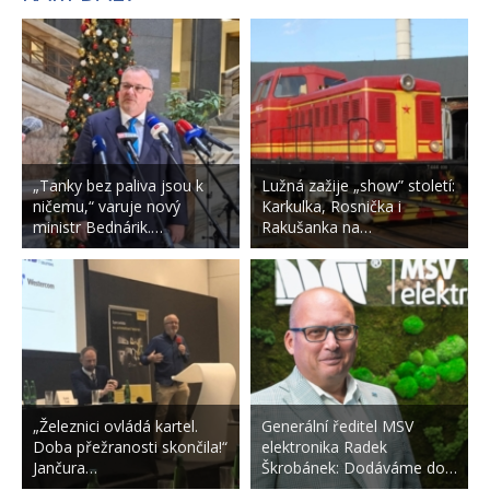
„Tanky bez paliva jsou k
Lužná zažije „show” století:
ničemu,“ varuje nový
Karkulka, Rosnička i
ministr Bednárik.…
Rakušanka na…
„Železnici ovládá kartel.
Generální ředitel MSV
Doba přežranosti skončila!“
elektronika Radek
Jančura…
Škrobánek: Dodáváme do…