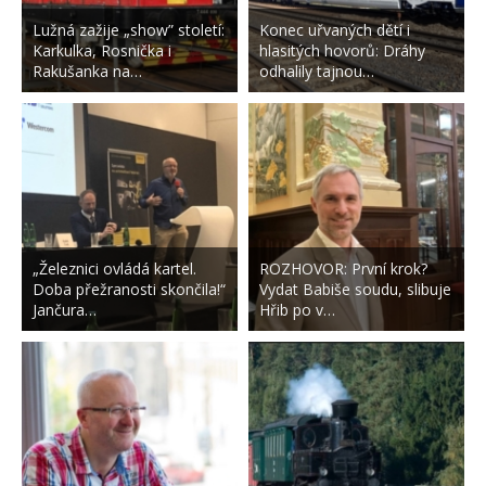
Lužná zažije „show” století:
Konec uřvaných dětí i
Karkulka, Rosnička i
hlasitých hovorů: Dráhy
Rakušanka na…
odhalily tajnou…
„Železnici ovládá kartel.
ROZHOVOR: První krok?
Doba přežranosti skončila!“
Vydat Babiše soudu, slibuje
Jančura…
Hřib po v…