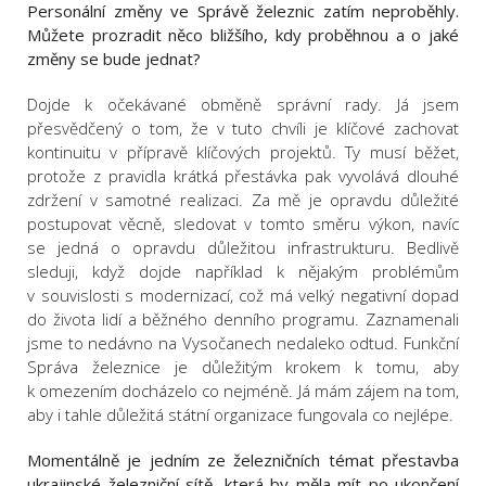
Personální změny ve Správě železnic zatím neproběhly.
Můžete prozradit něco bližšího, kdy proběhnou a o jaké
změny se bude jednat?
Dojde k očekávané obměně správní rady. Já jsem
přesvědčený o tom, že v tuto chvíli je klíčové zachovat
kontinuitu v přípravě klíčových projektů. Ty musí běžet,
protože z pravidla krátká přestávka pak vyvolává dlouhé
zdržení v samotné realizaci. Za mě je opravdu důležité
postupovat věcně, sledovat v tomto směru výkon, navíc
se jedná o opravdu důležitou infrastrukturu. Bedlivě
sleduji, když dojde například k nějakým problémům
v souvislosti s modernizací, což má velký negativní dopad
do života lidí a běžného denního programu. Zaznamenali
jsme to nedávno na Vysočanech nedaleko odtud. Funkční
Správa železnice je důležitým krokem k tomu, aby
k omezením docházelo co nejméně. Já mám zájem na tom,
aby i tahle důležitá státní organizace fungovala co nejlépe.
Momentálně je jedním ze železničních témat přestavba
ukrajinské železniční sítě, která by měla mít po ukončení