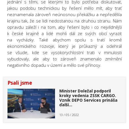
jednání s těmi, se kterými to bylo potřeba diskutovat,
jakou podobu technickou by řešení mělo mít, aby trať
neznamenala zároveň neúnosnou překážku a nepředělila
krajinu tak, že se lidi nedostanou na druhou stranu. Nám
opravdu záleží i na tom, aby řešení bylo i co nejvlídnější
k české krajině a lidé mohli dál ze svých obcí vyrazit
na vycházky. Také abychom spolu s tratí kromě
ekonomického rozvoje, který je průkazný a odehrál
se všude, kde se vysokorychlostní trati v minulosti
vybudovaly, ale aby to zároveň znamenalo zmírnění
negativního dopadu v území a mělo své přínosy.
Psali jsme
Minister Doležal podporil
kroky vedenia ZSSK CARGO.
Vznik DEPO Services prináša
ďalší…
13 / 05 / 2022