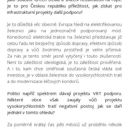
Je to pro Českou republiku příležitost, jak získat pro
infrastrukturní projekty další podporu?
Je to důležitá věc obecně. Evropa hledí na elektrifikovanou
železnici jako na jednoznačně podporovaný mód.
Koneckonců elektrická trakce na železnici představuje již
celou řadu let bezpečný způsob dopravy, efektivní způsob
dopravy a vůči životnímu prostředí je velmi příznivá.
Za nás je tento směr jasně vytyčený i touto zkušeností.
Není to záležitost ideologická, je to záležitost prověřená.
A i to, kam chce směřovat současná česká vláda své
investice, je v oblasti železnice do vysokorychlostních tratí
a do modernizace klíčových koridorů.
Politici napříč spektrem dávají projektu VRT podporu.
Některé obce však zaujaly vůči projektu
vysokorychlostních tratí negativní postoj. Jak se daří
jednání v tomto ohledu?
Za poměrně krátký čas pěti měsíců už proběhlo několik