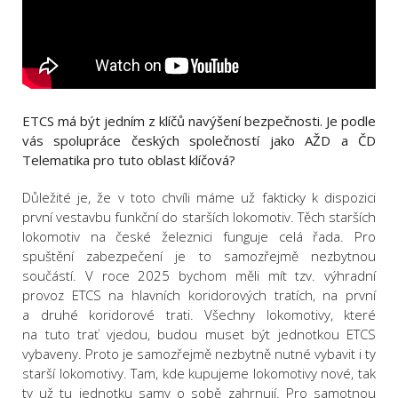
ETCS má být jedním z klíčů navýšení bezpečnosti. Je podle
vás spolupráce českých společností jako AŽD a ČD
Telematika pro tuto oblast klíčová?
Důležité je, že v toto chvíli máme už fakticky k dispozici
první vestavbu funkční do starších lokomotiv. Těch starších
lokomotiv na české železnici funguje celá řada. Pro
spuštění zabezpečení je to samozřejmě nezbytnou
součástí. V roce 2025 bychom měli mít tzv. výhradní
provoz ETCS na hlavních koridorových tratích, na první
a druhé koridorové trati. Všechny lokomotivy, které
na tuto trať vjedou, budou muset být jednotkou ETCS
vybaveny. Proto je samozřejmě nezbytně nutné vybavit i ty
starší lokomotivy. Tam, kde kupujeme lokomotivy nové, tak
ty už tu jednotku samy o sobě zahrnují. Pro samotnou