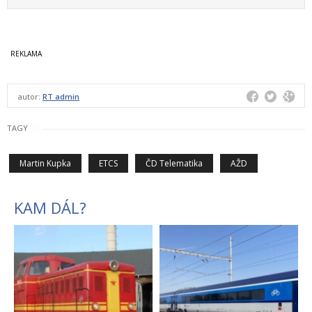
autor:
RT admin
TAGY
Martin Kupka
ETCS
ČD Telematika
AŽD
KAM DÁL?