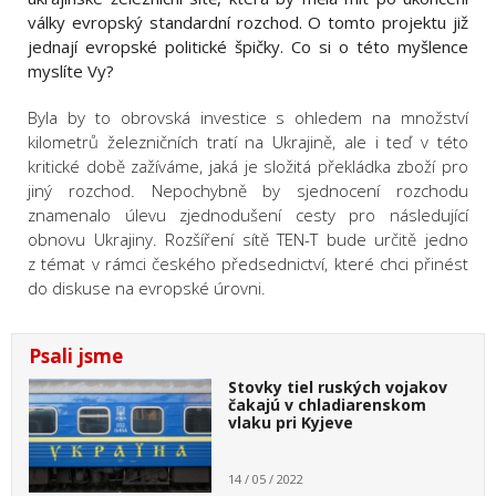
války evropský standardní rozchod. O tomto projektu již
jednají evropské politické špičky. Co si o této myšlence
myslíte Vy?
Byla by to obrovská investice s ohledem na množství
kilometrů železničních tratí na Ukrajině, ale i teď v této
kritické době zažíváme, jaká je složitá překládka zboží pro
jiný rozchod. Nepochybně by sjednocení rozchodu
znamenalo úlevu zjednodušení cesty pro následující
obnovu Ukrajiny. Rozšíření sítě TEN-T bude určitě jedno
z témat v rámci českého předsednictví, které chci přinést
do diskuse na evropské úrovni.
Psali jsme
Stovky tiel ruských vojakov
čakajú v chladiarenskom
vlaku pri Kyjeve
14 / 05 / 2022