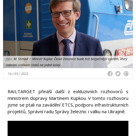
foto:
M. Strnad
/
Ministr Kupka: Česká železnice bude mít bezpečnější systém, který
zabrání srážkám vlaků na jedné koleji
16 / 05 / 2022
RAILTARGET přináší další z exkluzivních rozhovorů s
ministrem dopravy Martinem Kupkou. V tomto rozhovoru
jsme se ptali na zavádění ETCS, podporu infrastrukturních
projektů, Správní radu Správy železnic i válku na Ukrajině.