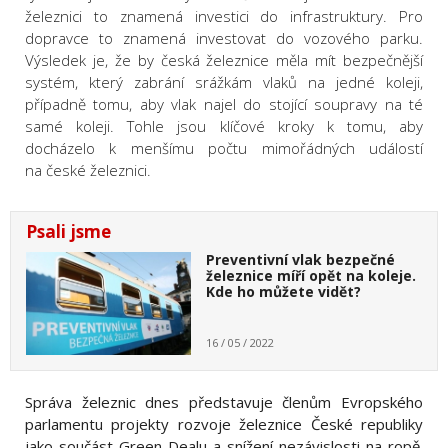
železnici to znamená investici do infrastruktury. Pro
dopravce to znamená investovat do vozového parku.
Výsledek je, že by česká železnice měla mít bezpečnější
systém, který zabrání srážkám vlaků na jedné koleji,
případně tomu, aby vlak najel do stojící soupravy na té
samé koleji. Tohle jsou klíčové kroky k tomu, aby
docházelo k menšímu počtu mimořádných událostí
na české železnici.
Psali jsme
Preventivní vlak bezpečné
železnice míří opět na koleje.
Kde ho můžete vidět?
16 / 05 / 2022
Správa železnic dnes představuje členům Evropského
parlamentu projekty rozvoje železnice České republiky
jako součást Green Dealu a snížení nezávislosti na ropě.