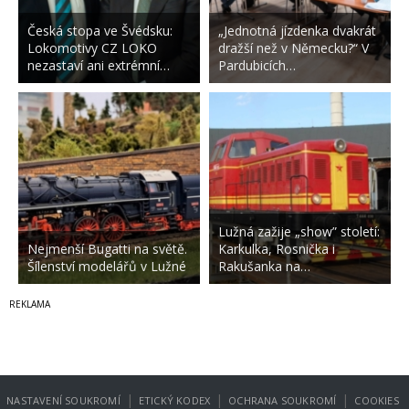
Česká stopa ve Švédsku:
„Jednotná jízdenka dvakrát
Lokomotivy CZ LOKO
dražší než v Německu?“ V
nezastaví ani extrémní…
Pardubicích…
Lužná zažije „show” století:
Nejmenší Bugatti na světě.
Karkulka, Rosnička i
Šílenství modelářů v Lužné
Rakušanka na…
|
|
|
NASTAVENÍ SOUKROMÍ
ETICKÝ KODEX
OCHRANA SOUKROMÍ
COOKIES