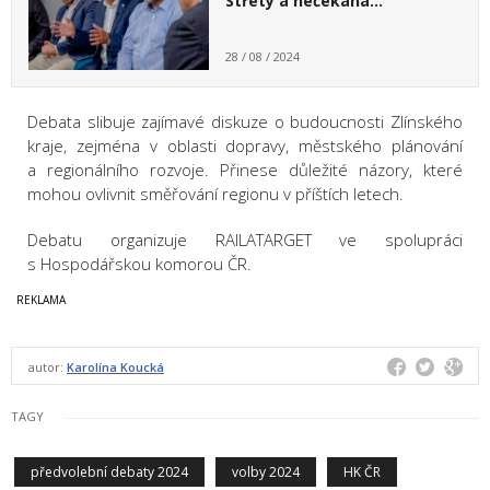
Střety a nečekaná…
28 / 08 / 2024
Debata slibuje zajímavé diskuze o budoucnosti Zlínského
kraje, zejména v oblasti dopravy, městského plánování
a regionálního rozvoje. Přinese důležité názory, které
mohou ovlivnit směřování regionu v příštích letech.
Debatu organizuje RAILATARGET ve spolupráci
s Hospodářskou komorou ČR.
autor:
Karolína Koucká
TAGY
předvolební debaty 2024
volby 2024
HK ČR