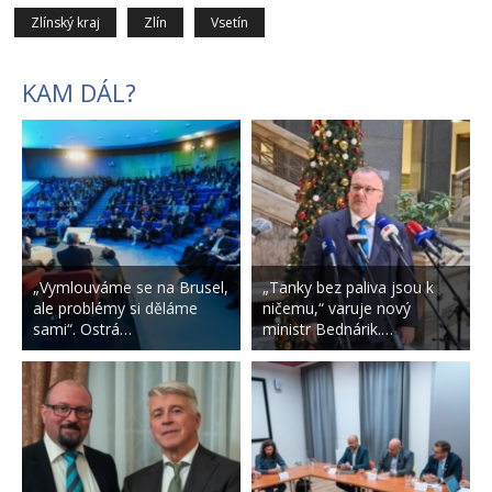
Zlínský kraj
Zlín
Vsetín
KAM DÁL?
„Vymlouváme se na Brusel,
„Tanky bez paliva jsou k
ale problémy si děláme
ničemu,“ varuje nový
sami“. Ostrá…
ministr Bednárik.…