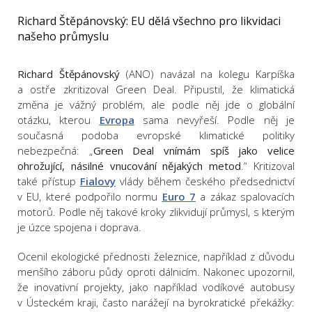
Richard Štěpánovský: EU dělá všechno pro likvidaci
našeho průmyslu
Richard Štěpánovský
(ANO) navázal na kolegu Karpíška
a ostře zkritizoval Green Deal. Připustil, že klimatická
změna je vážný problém, ale podle něj jde o globální
otázku, kterou
Evropa
sama nevyřeší. Podle něj je
současná podoba evropské klimatické politiky
nebezpečná: „
Green Deal vnímám spíš jako velice
ohrožující, násilné vnucování nějakých metod
.“ Kritizoval
také přístup
Fialovy
vlády během českého předsednictví
v EU, které podpořilo normu
Euro 7
a zákaz spalovacích
motorů. Podle něj takové kroky zlikvidují průmysl, s kterým
je úzce spojena i doprava.
Ocenil ekologické přednosti železnice, například z důvodu
menšího záboru půdy oproti dálnicím. Nakonec upozornil,
že inovativní projekty, jako například vodíkové autobusy
v Ústeckém kraji, často narážejí na byrokratické překážky: