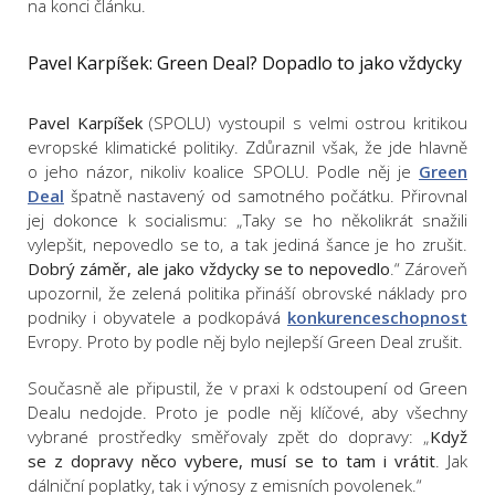
na konci článku.
Pavel Karpíšek: Green Deal? Dopadlo to jako vždycky
Pavel Karpíšek
(SPOLU) vystoupil s velmi ostrou kritikou
evropské klimatické politiky. Zdůraznil však, že jde hlavně
o jeho názor, nikoliv koalice SPOLU. Podle něj je
Green
Deal
špatně nastavený od samotného počátku. Přirovnal
jej dokonce k socialismu: „Taky se ho několikrát snažili
vylepšit, nepovedlo se to, a tak jediná šance je ho zrušit.
Dobrý záměr, ale jako vždycky se to nepovedlo
.“ Zároveň
upozornil, že zelená politika přináší obrovské náklady pro
podniky i obyvatele a podkopává
konkurenceschopnost
Evropy. Proto by podle něj bylo nejlepší Green Deal zrušit.
Současně ale připustil, že v praxi k odstoupení od Green
Dealu nedojde. Proto je podle něj klíčové, aby všechny
vybrané prostředky směřovaly zpět do dopravy: „
Když
se z dopravy něco vybere, musí se to tam i vrátit
. Jak
dálniční poplatky, tak i výnosy z emisních povolenek.“