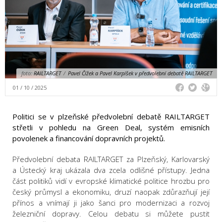
foto:
RAILTARGET
/
Pavel Čížek a Pavel Karpíšek v předvolební debatě RAILTARGET
01 / 10 / 2025
Politici se v plzeňské předvolební debatě RAILTARGET
střetli v pohledu na Green Deal, systém emisních
povolenek a financování dopravních projektů.
Předvolební debata RAILTARGET za Plzeňský, Karlovarský
a Ústecký kraj ukázala dva zcela odlišné přístupy. Jedna
část politiků vidí v evropské klimatické politice hrozbu pro
český průmysl a ekonomiku, druzí naopak zdůrazňují její
přínos a vnímají ji jako šanci pro modernizaci a rozvoj
železniční dopravy. Celou debatu si můžete pustit