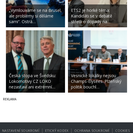
„Vymlouváme se na Brusel,
ETS2 je horké téma:
ale problémy si děláme
Kandidáti se v debatě
sami“. Ostrá…
střetli o dopady na…
Česká stopa ve Švédsku:
Vesnické lokálky nejsou
Lokomotivy CZ LOKO
Champs-Élysées. Plzeňský
nezastaví ani extrémní…
politik bouchl…
|
|
|
NASTAVENÍ SOUKROMÍ
ETICKÝ KODEX
OCHRANA SOUKROMÍ
COOKIES