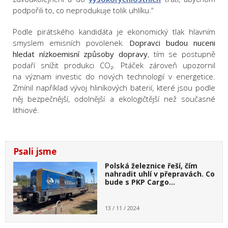
podpořili to, co neprodukuje tolik uhlíku.“
Podle pirátského kandidáta je ekonomický tlak hlavním
smyslem emisních povolenek.
Dopravci budou nuceni
hledat nízkoemisní způsoby dopravy
, tím se postupně
podaří snížit produkci CO₂. Ptáček zároveň upozornil
na význam investic do nových technologií v energetice.
Zmínil například vývoj hliníkových baterií, které jsou podle
něj bezpečnější, odolnější a ekologičtější než současné
lithiové.
Psali jsme
Polská železnice řeší, čím
nahradit uhlí v přepravách. Co
bude s PKP Cargo…
13 / 11 / 2024