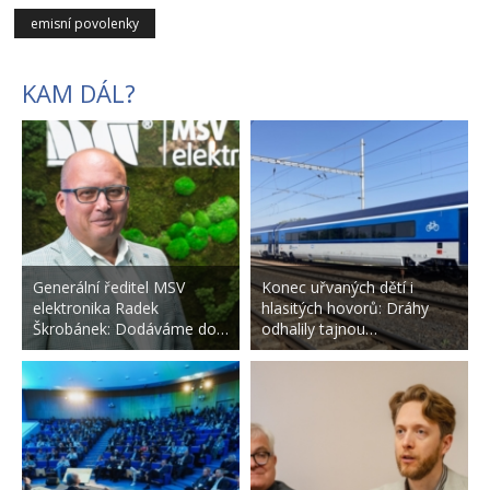
emisní povolenky
KAM DÁL?
Generální ředitel MSV
Konec uřvaných dětí i
elektronika Radek
hlasitých hovorů: Dráhy
Škrobánek: Dodáváme do…
odhalily tajnou…