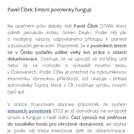
Pavel Čížek: Emisní povolenky fungují
Na opačném pólu debaty stál
Pavel Čížek
(STAN), který
odmítl jakoukoliv kritiku Green Dealu. Podle něj jde
o nezbytný nástroj odpovědného přístupu k planetě
a budoucím generacím. Připomněl, že
v posledních letech
se v Česku podařilo udělat velký kus práce v oblasti
dekarbonizace
. Oceňuje, že se upouští se od těžby uhlí
nebo že se rozhodlo o výstavbě nového bloku
v Dukovanech. Podle Čížka je přechod na nízkouhlíkovou
ekonomiku obrovskou příležitostí, což ukazuje i příklad
automobilky Toyota, která v ČR rozšiřuje výrobu nových
typů aut.
V otázce financování dopravy připomněl, že systém
emisních povolenek
ETS2 je již dohodnutý na evropské
úrovni a funguje v řadě států.
Část výnosů má směřovat
do sociálního fondu pro ohrožené domácnosti
, ale zbytek
je podle něj třeba investovat zpět do dekarbonizace.