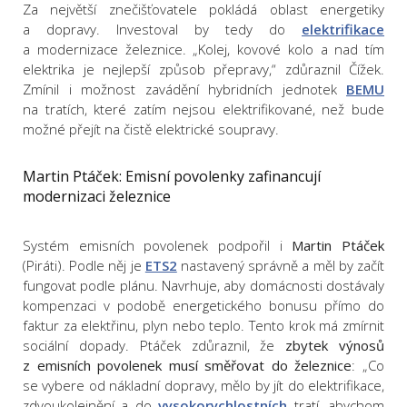
Za největší znečišťovatele pokládá oblast energetiky
a dopravy. Investoval by tedy do
elektrifikace
a modernizace železnice. „Kolej, kovové kolo a nad tím
elektrika je nejlepší způsob přepravy,“ zdůraznil Čížek.
Zmínil i možnost zavádění hybridních jednotek
BEMU
na tratích, které zatím nejsou elektrifikované, než bude
možné přejít na čistě elektrické soupravy.
Martin Ptáček: Emisní povolenky zafinancují
modernizaci železnice
Systém emisních povolenek podpořil i
Martin Ptáček
(Piráti). Podle něj je
ETS2
nastavený správně a měl by začít
fungovat podle plánu. Navrhuje, aby domácnosti dostávaly
kompenzaci v podobě energetického bonusu přímo do
faktur za elektřinu, plyn nebo teplo. Tento krok má zmírnit
sociální dopady. Ptáček zdůraznil, že
zbytek výnosů
z emisních povolenek musí směřovat do železnice
: „Co
se vybere od nákladní dopravy, mělo by jít do elektrifikace,
zdvoukolejnění a do
vysokorychlostních
tratí, abychom