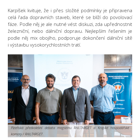
Karpíšek kvituje, že i přes složité podmínky je připravena
celá řada dopravních staveb, které se blíží do povolovací
fáze. Podle něj je ale nutné vést diskuzi, zda upřednostnit
železniční, nebo dálniční dopravu. Nejlepším řešením je
podle něj mix obojího, podporuje dokončení dálniční sítě
i výstavbu vysokorychlostních tratí.
Plzeňská předvolební debata magazínu RAILTARGET a Krajské hospodářské
komory / RAILTARGET