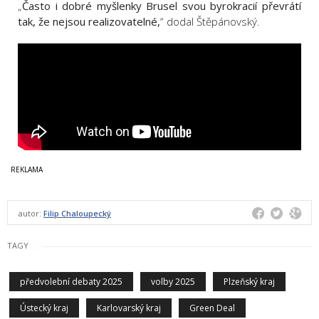
„
Často i dobré myšlenky Brusel svou byrokracií převrátí
tak, že nejsou realizovatelné,
“ dodal Štěpánovský.
autor:
Filip Chaloupecký
TAGY
předvolební debaty 2025
volby 2025
Plzeňský kraj
Ústecký kraj
Karlovarský kraj
Green Deal