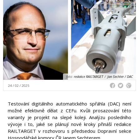
foto:
redakce RAILTARGET
/
Jan Sechter / DAC
24 / 02 / 2025
Testování digitálního automatického spřáhla (DAC) není
možné efektivně dělat z CEFu. Kvůli prosazování této
varianty je projekt na slepé koleji. Analýzu posledního
vývoje i to, jaké se plánují nové kroky přináší redakce
RAILTARGET v rozhovoru s předsedou Dopravní sekce
Hospodářské komory ČR Janem Sechterem.