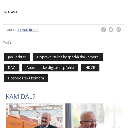
autor:
Tomáš Braun
TAGY
Jan Sechter
Dopravní sekce hospodářská komora
DAC
Automatické digitální spřáhlo
HK ČR
Hospodářská komora
KAM DÁL?