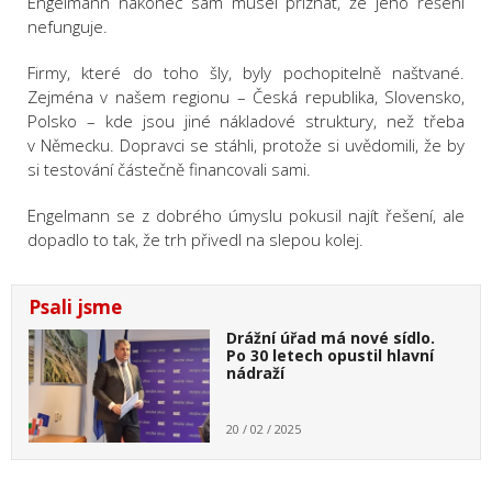
Engelmann nakonec sám musel přiznat, že jeho řešení
nefunguje.
Firmy, které do toho šly, byly pochopitelně naštvané.
Zejména v našem regionu – Česká republika, Slovensko,
Polsko – kde jsou jiné nákladové struktury, než třeba
v Německu. Dopravci se stáhli, protože si uvědomili, že by
si testování částečně financovali sami.
Engelmann se z dobrého úmyslu pokusil najít řešení, ale
dopadlo to tak, že trh přivedl na slepou kolej.
Psali jsme
Drážní úřad má nové sídlo.
Po 30 letech opustil hlavní
nádraží
20 / 02 / 2025