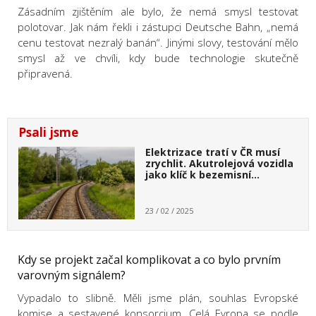
Zásadním zjištěním ale bylo, že nemá smysl testovat
polotovar. Jak nám řekli i zástupci Deutsche Bahn, „nemá
cenu testovat nezralý banán“. Jinými slovy, testování mělo
smysl až ve chvíli, kdy bude technologie skutečně
připravená.
Psali jsme
Elektrizace tratí v ČR musí
zrychlit. Akutrolejová vozidla
jako klíč k bezemisní…
23 / 02 / 2025
Kdy se projekt začal komplikovat a co bylo prvním
varovným signálem?
Vypadalo to slibně. Měli jsme plán, souhlas Evropské
komise a sestavené konsorcium. Celá Evropa se podle