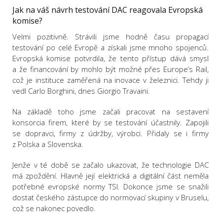
Jak na váš návrh testování DAC reagovala Evropská
komise?
Velmi pozitivně. Strávili jsme hodně času propagací
testování po celé Evropě a získali jsme mnoho spojenců.
Evropská komise potvrdila, že tento přístup dává smysl
a že financování by mohlo být možné přes Europe’s Rail,
což je instituce zaměřená na inovace v železnici. Tehdy ji
vedl Carlo Borghini, dnes Giorgio Travaini.
Na základě toho jsme začali pracovat na sestavení
konsorcia firem, které by se testování účastnily. Zapojili
se dopravci, firmy z údržby, výrobci. Přidaly se i firmy
z Polska a Slovenska.
Jenže v té době se začalo ukazovat, že technologie DAC
má zpoždění. Hlavně její elektrická a digitální část neměla
potřebné evropské normy TSI. Dokonce jsme se snažili
dostat českého zástupce do normovací skupiny v Bruselu,
což se nakonec povedlo.