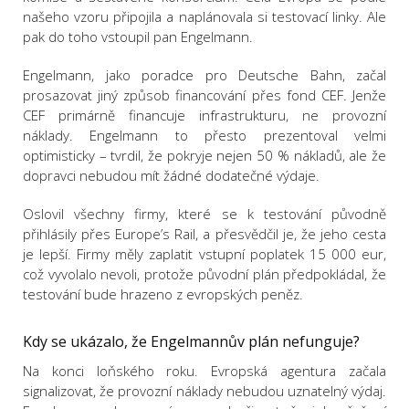
našeho vzoru připojila a naplánovala si testovací linky. Ale
pak do toho vstoupil pan Engelmann.
Engelmann, jako poradce pro Deutsche Bahn, začal
prosazovat jiný způsob financování přes fond CEF. Jenže
CEF primárně financuje infrastrukturu, ne provozní
náklady. Engelmann to přesto prezentoval velmi
optimisticky – tvrdil, že pokryje nejen 50 % nákladů, ale že
dopravci nebudou mít žádné dodatečné výdaje.
Oslovil všechny firmy, které se k testování původně
přihlásily přes Europe’s Rail, a přesvědčil je, že jeho cesta
je lepší. Firmy měly zaplatit vstupní poplatek 15 000 eur,
což vyvolalo nevoli, protože původní plán předpokládal, že
testování bude hrazeno z evropských peněz.
Kdy se ukázalo, že Engelmannův plán nefunguje?
Na konci loňského roku. Evropská agentura začala
signalizovat, že provozní náklady nebudou uznatelný výdaj.