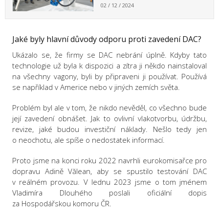
02 / 12 / 2024
Jaké byly hlavní důvody odporu proti zavedení DAC?
Ukázalo se, že firmy se DAC nebrání úplně. Kdyby tato
technologie už byla k dispozici a zítra ji někdo nainstaloval
na všechny vagony, byli by připraveni ji používat. Používá
se například v Americe nebo v jiných zemích světa.
Problém byl ale v tom, že nikdo nevěděl, co všechno bude
její zavedení obnášet. Jak to ovlivní vlakotvorbu, údržbu,
revize, jaké budou investiční náklady. Nešlo tedy jen
o neochotu, ale spíše o nedostatek informací.
Proto jsme na konci roku 2022 navrhli eurokomisařce pro
dopravu Adině Vălean, aby se spustilo testování DAC
v reálném provozu. V lednu 2023 jsme o tom jménem
Vladimíra Dlouhého poslali oficiální dopis
za Hospodářskou komoru ČR.