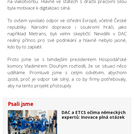
na vlakotvorbu. Hlavně ve státech s dražší pracovní silou
byla motivace k digitalizaci silná.
To ovšem vyvolalo odpor ve střední Evropě, včetně České
republiky. Národní dopravce i soukromí hráči, jako
například Metrans, byli velmi skeptičtí. Neviděli v DAC
reálný přínos pro své podnikání a hlavně nebylo jasné,
kdo by to zaplatil.
Proto jsme se s tehdejším prezidentem Hospodářské
komory Vladimírem Dlouhým rozhodli, že se situací něco
uděláme. Promluvili jsme s celým odvětvím, abychom
zjistili, proč je odpor tak silný, a co by firmy potřebovaly,
aby na tento projekt přistoupily.
Psali jsme
DAC a ETCS očima německých
expertů: Inovace plná otázek