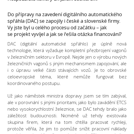
Do přípravy na zavedení digitálního automatického
spřáhla (DAC) se zapojily i české a slovenské firmy.
Vy jste byl u celého procesu od začátku – jak
se projekt vyvíjel a jak se řešila otázka financování?
DAC (digitální automatické spřáhlo) je úplně nová
technologie, která vyžaduje kompletní přezbrojení vagonů
v železničním sektoru v Evropě. Nejde jen o výrobu nových
železničních vagonů s jiným mechanismem zapojování, ale
i o úpravu velké části stávajících vozů. Je to obrovské
celoevropské téma, které nemůže fungovat bez
koordinovaného postupu.
Už jako náměstek ministra dopravy jsem se tím zabýval,
ale v porovnání s jinými prioritami, jako bylo zavádění ETCS
nebo vysokorychlostní železnice, se DAC tehdy bralo jako
záležitost budoucnosti. Nicméně už tehdy existovala
skupina firem, která na tom chtěla pracovat rychleji,
protože věřila, že jim to pomůže snížit pracovní náklady