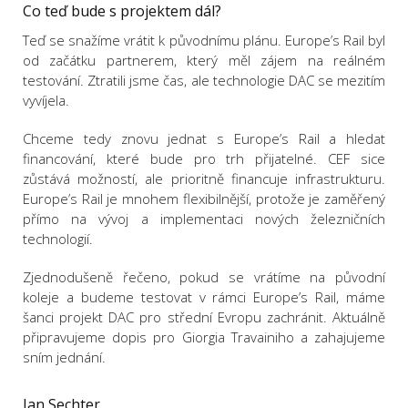
Co teď bude s projektem dál?
Teď se snažíme vrátit k původnímu plánu. Europe’s Rail byl
od začátku partnerem, který měl zájem na reálném
testování. Ztratili jsme čas, ale technologie DAC se mezitím
vyvíjela.
Chceme tedy znovu jednat s Europe’s Rail a hledat
financování, které bude pro trh přijatelné. CEF sice
zůstává možností, ale prioritně financuje infrastrukturu.
Europe’s Rail je mnohem flexibilnější, protože je zaměřený
přímo na vývoj a implementaci nových železničních
technologií.
Zjednodušeně řečeno, pokud se vrátíme na původní
koleje a budeme testovat v rámci Europe’s Rail, máme
šanci projekt DAC pro střední Evropu zachránit. Aktuálně
připravujeme dopis pro Giorgia Travainiho a zahajujeme
sním jednání.
Jan Sechter