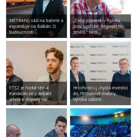
METRANS sází na baterie a
„Ceny jízdenek v Polsku
expanduje na Balkán. O
jsou lupičské! RegioJet to
budoucnosti…
změní,“ tvrdí…
ETS2 je horké téma:
Hrochostroj chystá investici
Kandidáti se v debatě
do 160tunové mašiny.
střetli o dopady na…
Výroba zabere…